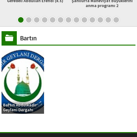
Geredeli Abdullah Efendi (k.s)
Şanlıurfa Maneviyat büyüklerini
anma programı 2
Bartın
Bartın Abdülkadir
Geylani Dergahı