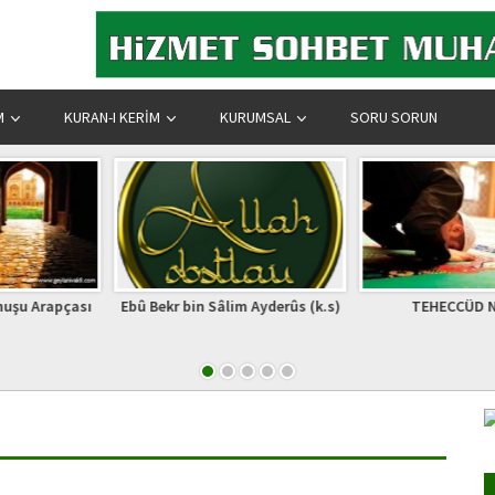
M
KURAN-I KERIM
KURUMSAL
SORU SORUN
bin Sâlim Ayderûs (k.s)
TEHECCÜD NAMAZI
YA 