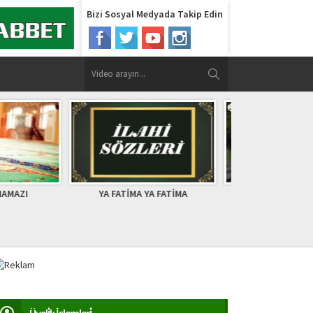
Bizi Sosyal Medyada Takip Edin
FATİMA YA FATİMA
Fatihin ve fethin nişanı
Soru,C
ayasofyada ilk cuma
Sahabeler
için belirl