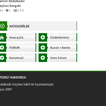
enizli Abdülkadir
eylani Dergahı
0
1
3.371
KATEGORİLER
Anasayfa
Önderlerimiz
FORUM
Kuran-ı Kerim
Kurumsal
Soru Sorun
İTEMİZ HAKKINDA
dulkadir Geylani Vakfı
ile hazırlanmıştır.
yıs 2007