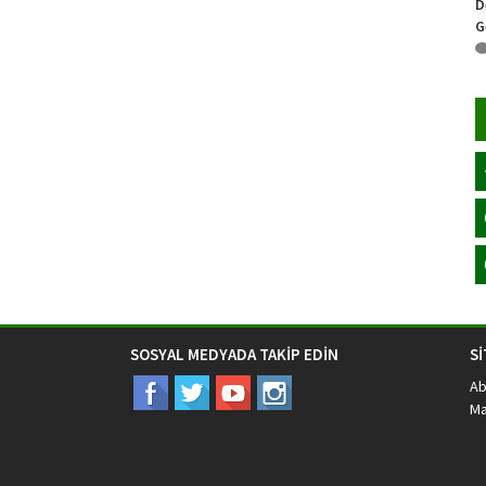
D
G
SOSYAL MEDYADA TAKİP EDİN
S
Ab
Ma