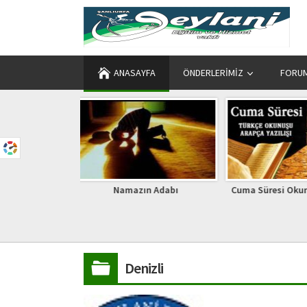
ANASAYFA
ÖNDERLERIMIZ
FORU
Namazın Adabı
Cuma Süresi Okunuşu Arapçası
Ebû Bekr 
Denizli