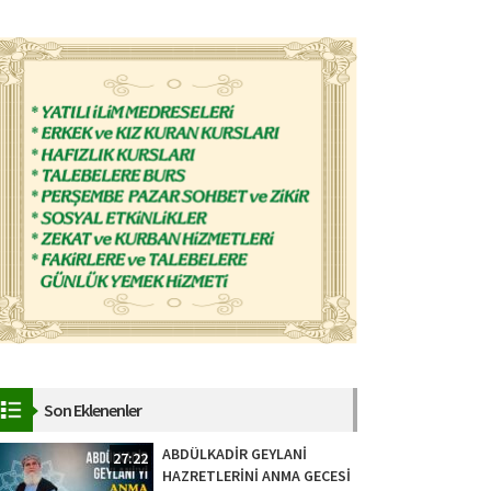
Son Eklenenler
ABDÜLKADİR GEYLANİ
27:22
HAZRETLERİNİ ANMA GECESİ