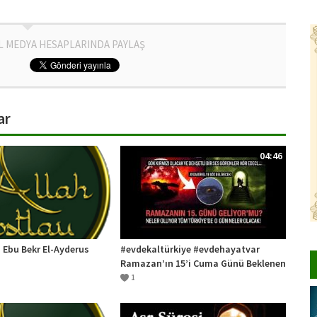
L MEDYA HESAPLARINDA PAYLAŞ
ar
04:46
 Ebu Bekr El-Ayderus
#evdekaltürkiye #evdehayatvar
Ramazan’ın 15’i Cuma Günü Beklenen
Mehdi’nin Gelişi
1