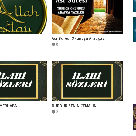
Asr Süresi Okunuşu Arapçası
0
AMERHABA
NURDUR SENİN CEMALİN
2