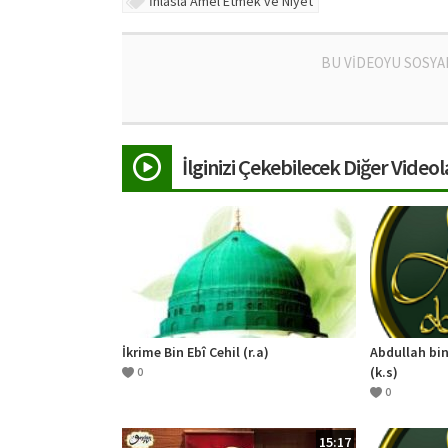
İhlasla Amel Etmek ve Niyet
BU VİDEOYU SOSYA
İlginizi Çekebilecek Diğer Videol
İkrime Bin Ebî Cehil (r.a)
Abdullah bin
(k.s)
0
0
15:17