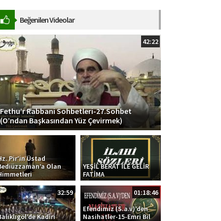
yararlanmak için bu kanala
katılın: Kanalımıza Abone
Beğenilen Videolar
Olmayı ve Yeni Videolardan Anlık
Haberdar...
42:22
Fethu’r Rabbani Sohbetleri-27.Sohbet
(O’ndan Başkasından Yüz Çevirmek)
Hz. Pir’in Üstad
Bediüzzaman’a Olan
YEŞİL BERAT İLE GELİR
Himmetleri
FATİMA
32:59
01:18:46
Efendimiz (S.a.v)’den
Balıklıgöl’de Kadiri
Nasihatler-15-Emri Bil