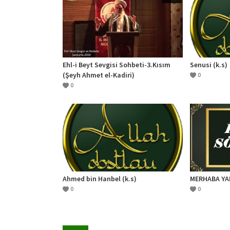
Ehl-i Beyt Sevgisi Sohbeti-3.Kısım
Senusi (k.s)
(Şeyh Ahmet el-Kadiri)
0
0
Ahmed bin Hanbel (k.s)
MERHABA Y
0
0