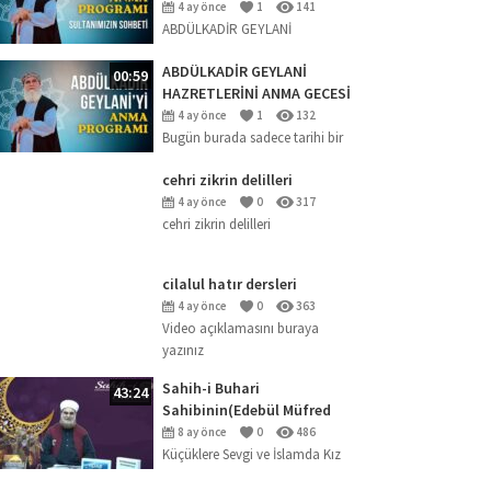
2026 (SOHBET)
4 ay önce
1
141
ABDÜLKADİR GEYLANİ
HAZRETLERİNİ ANMA GECESİ
ABDÜLKADİR GEYLANİ
00:59
HAZRETLERİNİ ANMA GECESİ
(18.04.2026)
4 ay önce
1
132
Bugün burada sadece tarihi bir
şahsiyeti anmak için değil; ‘Kalp
cehri zikrin delilleri
uyanıklığı en büyük nimettir’
buyuran büyük mürebbi
4 ay önce
0
317
cehri zikrin delilleri
Abdülkadir Geylani
Hazretleri’nin...
cilalul hatır dersleri
4 ay önce
0
363
Video açıklamasını buraya
yazınız
Sahih-i Buhari
43:24
Sahibinin(Edebül Müfred
Dersleri)-29-Küçüklere Sevgi
8 ay önce
0
486
ve İslamda Kız Çocuklarının
Küçüklere Sevgi ve İslamda Kız
Yeri
Çocuklarının YeriAyrıcalıklardan