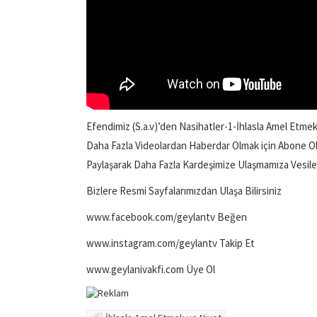
Efendimiz (S.a.v)’den Nasihatler-1-İhlasla Amel Etme
Daha Fazla Videolardan Haberdar Olmak için Abone O
Paylaşarak Daha Fazla Kardeşimize Ulaşmamıza Vesile O
Bizlere Resmi Sayfalarımızdan Ulaşa Bilirsiniz
www.facebook.com/geylantv Beğen
www.instagram.com/geylantv Takip Et
www.geylanivakfi.com Üye Ol