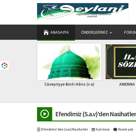
ANASAYFA
ÖNDERLERIMIZ
FORU
Binti Hâris (r.a)
AMENNA SÖYLEDİK
Tac-ül-Arifin
Efendimiz (S.a.v)’den Nasihatle
Efendimiz'den (sav) Nasihatler
6 yıl önce
Yorum yok