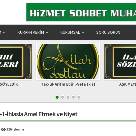
M
KURAN-I KERIM
KURUMSAL
SORU SORUN
 Ebü’l-Vefa (k.s)
AŞK MEYDANINDA
Ubeydullah-
r-1-İhlasla Amel Etmek ve Niyet
826 izlenme