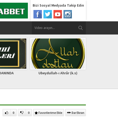
Bizi Sosyal Medyada Takip Edin
ı Ahrâr (k.s)
Şeyhini Kendine Peygamber
YA KADİRİ
Tutumuşsundur !
0
0
Favorilerime Ekle
Dar Ekran