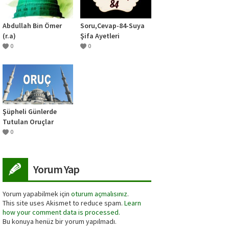
Abdullah Bin Ömer
Soru,Cevap-84-Suya
(r.a)
Şifa Ayetleri
okuduğumuz zaman
0
0
suyun tadı değişiyor
böyle bir şey var mı?
Şüpheli Günlerde
Tutulan Oruçlar
0
Yorum Yap
Yorum yapabilmek için
oturum açmalısınız
.
This site uses Akismet to reduce spam.
Learn
how your comment data is processed.
Bu konuya henüz bir yorum yapılmadı.