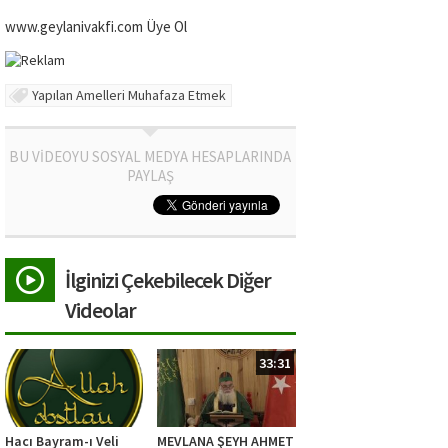
www.geylanivakfi.com Üye Ol
Yapılan Amelleri Muhafaza Etmek
BU VİDEOYU SOSYAL MEDYA HESAPLARINDA
PAYLAŞ
İlginizi Çekebilecek Diğer
Videolar
33:31
Hacı Bayram-ı Veli
MEVLANA ŞEYH AHMET