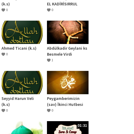
(k.s)
EL KADİRİSIRRUL
ESRAR DERSLERİ
0
0
10.SOHBET 1.DERS
Ahmed Ticani (k.s)
Abdülkadir Geylani ks
Besmele Virdi
0
1
Seyyid Harun Veli
Peygamberimizin
(k.s)
(sav) İkinci Hutbesi
0
0
01:31