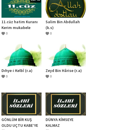
11.cüz hatim Kuranı
Salim Bin Abdullah
Kerim mukabele
(k.s)
0
0
Dıhye-i Kelbî (r.a)
Zeyd Bin Hârise (r.a)
0
0
GÖNLÜM BİR KUŞ
DÜNYA KİMSEYE
OLDU UÇTU KABE’YE
KALMAZ