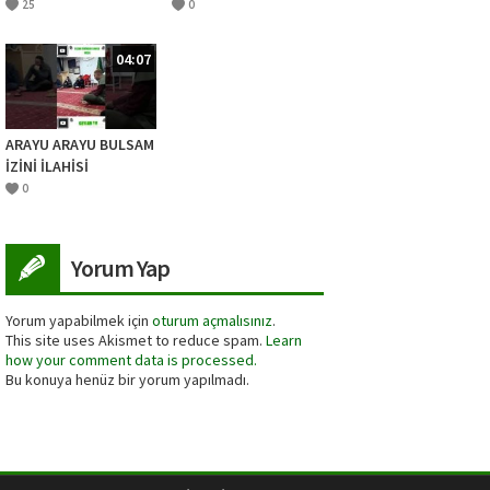
25
0
04:07
ARAYU ARAYU BULSAM
İZİNİ İLAHİSİ
USTADIMIZ (ŞEYH
0
AHMED EL KADİRİ )
DERVİŞLERLE BERABER
MEŞK
Yorum Yap
Yorum yapabilmek için
oturum açmalısınız
.
This site uses Akismet to reduce spam.
Learn
how your comment data is processed.
Bu konuya henüz bir yorum yapılmadı.