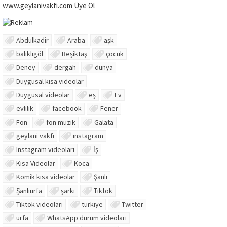
www.geylanivakfi.com Üye Ol
Abdulkadir
Araba
aşk
balıklıgöl
Beşiktaş
çocuk
Deney
dergah
dünya
Duygusal kısa videolar
Duygusal videolar
eş
Ev
evlilik
facebook
Fener
Fon
fon müzik
Galata
geylani vakfı
ınstagram
Instagram videoları
İş
Kısa Videolar
Koca
Komik kısa videolar
Şanlı
Şanlıurfa
şarkı
Tiktok
Tiktok videoları
türkiye
Twitter
urfa
WhatsApp durum videoları