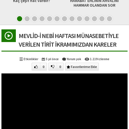
rdır?
HARABAT EHLİNİN AHVALİNİ
BEŞAİRU’L HAYRAT S
HAMMAR OLANDAN SOR
ŞERİFE’NİN FAZİL
MEVLİD-İ NEBİ HAFTASI MÜNASEBETİYLE
VERİLEN TİRİT İKRAMIMIZDAN KARELER
Etkinlikler
5 yıl önce
Yorum yok
1.219 izlenme
0
0
Favorilerime Ekle