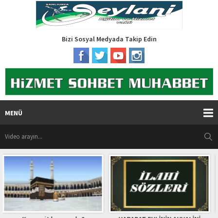
Bizi Sosyal Medyada Takip Edin
MENÜ