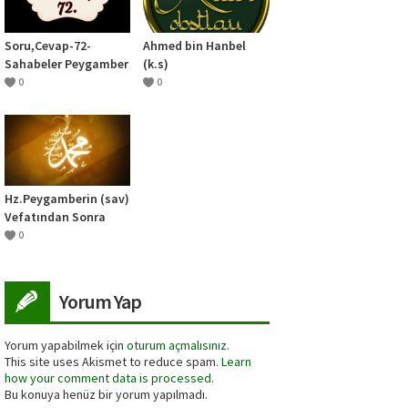
Soru,Cevap-72-
Ahmed bin Hanbel
Sahabeler Peygamber
(k.s)
Efendimizin elini
0
0
tutup tövbe eder
miydi?
Hz.Peygamberin (sav)
Vefatından Sonra
0
Yorum Yap
Yorum yapabilmek için
oturum açmalısınız
.
This site uses Akismet to reduce spam.
Learn
how your comment data is processed.
Bu konuya henüz bir yorum yapılmadı.