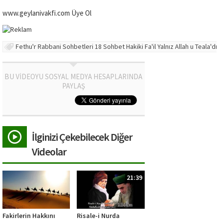
www.geylanivakfi.com Üye Ol
Fethu'r Rabbani Sohbetleri 18 Sohbet Hakiki Fa'il Yalnız Allah u Teala'dı
BU VİDEOYU SOSYAL MEDYA HESAPLARINDA
PAYLAŞ
İlginizi Çekebilecek Diğer
Videolar
21:39
Fakirlerin Hakkını
Risale-i Nurda