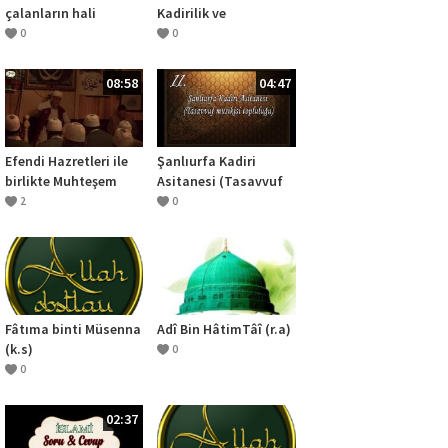
çalanların hali
Kadirilik ve
Abdulkadir Geylani
0
0
(2.Bölüm)
08:58
04:47
Efendi Hazretleri ile
Şanlıurfa Kadiri
birlikte Muhteşem
Asitanesi (Tasavvuf
Zikrullah
Musikisi Topluluğu)-
2
0
İntisabım ta
ezldendir
Fâtıma binti Müsenna
Adî Bin HâtimTâî (r.a)
(k.s)
0
0
02:37