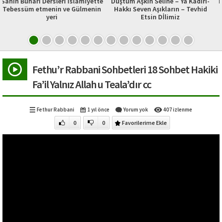
i İslamiyette
Düştüm Aşkın Seline – Ya Kadiri-
Namazın Farz Olmasını
ve Gülmenin
Hakkı Seven Aşıkların – Tevhid
Etsin Dİlimiz
Fethu’r Rabbani Sohbetleri 18 Sohbet Hakiki
Fa’il Yalnız Allah u Teala’dır cc
Fethur Rabbani
1 yıl önce
Yorum yok
407 izlenme
0
0
Favorilerime Ekle