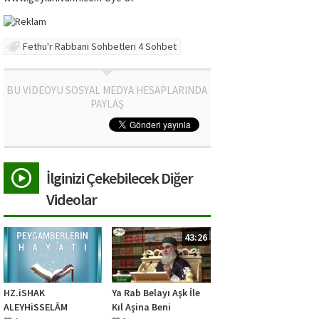
Fethu'r Rabbani Sohbetleri 4 Sohbet
BU VİDEOYU SOSYAL MEDYA HESAPLARINDA
PAYLAŞ
İlginizi Çekebilecek Diğer
Videolar
43:26
HZ.iSHAK
Ya Rab Belayı Aşk İle
ALEYHiSSELÂM
Kıl Aşina Beni