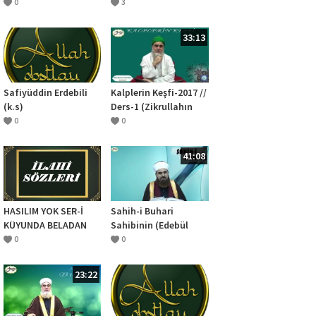
0
3
33:13
Safiyüddin Erdebili
Kalplerin Keşfi-2017 //
(k.s)
Ders-1 (Zikrullahın
Faziletleri)
0
0
41:08
HASILIM YOK SER-İ
Sahih-i Buhari
KÜYUNDA BELADAN
Sahibinin (Edebül
ĞAYRI
Müfred Dersleri) -19
0
0
İnsanların Birbirlerine
Muhabbet Duyması
23:22