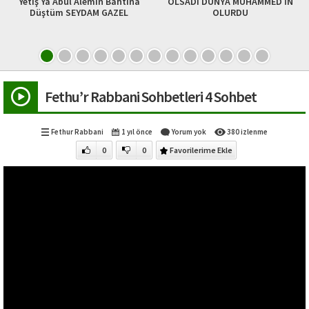
etiş Ya Abul Alemin Bahtına
OLSADI DÜNYA MUHAMMED İN
27
Düştüm SEYDAM GAZEL
OLURDU
Fethu’r Rabbani Sohbetleri 4 Sohbet
Fethur Rabbani
1 yıl önce
Yorum yok
380 izlenme
0
0
Favorilerime Ekle