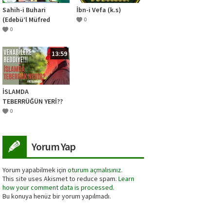
Sahih-i Buhari
İbn-i Vefa (k.s)
(Edebü’l Müfred
0
Dersleri 5.Sohbet) –
0
Sıla-i Rahim
13:59
İSLAMDA
TEBERRÜĞÜN YERİ??
0
Yorum Yap
Yorum yapabilmek için
oturum açmalısınız
.
This site uses Akismet to reduce spam.
Learn
how your comment data is processed.
Bu konuya henüz bir yorum yapılmadı.