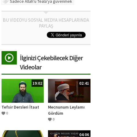
Sadece Allah'u Teala'ya güvenmek
BU VİDEOYU SOSYAL MEDYA HESAPLARINDA
PAYLAŞ
İlginizi Çekebilecek Diğer
Videolar
19:02
02:41
Tefsir Dersleri İtaat
Mecnunum Leylamı
Gördüm
0
0
04:06