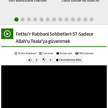
rz Namazların Vakitleri
Zikirli İlahiler Hu Allah hu
Fethu’r Rabbani Sohbetleri-57-Sadece
Allah’u Teala’ya güvenmek
Fethur Rabbani
5 yıl önce
Yorum yok
902 izlenme
0
0
Favorilerime Ekle