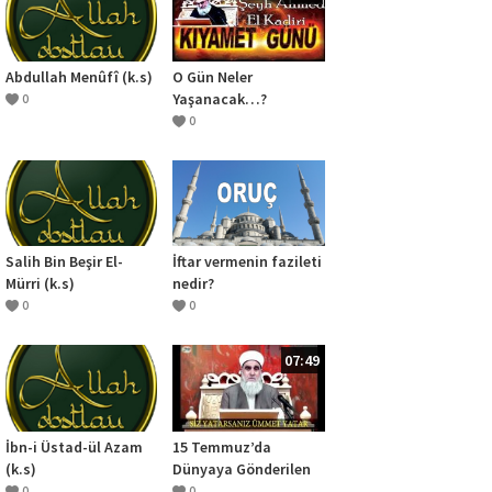
Abdullah Menûfî (k.s)
O Gün Neler
Yaşanacak…?
0
0
Salih Bin Beşir El-
İftar vermenin fazileti
Mürri (k.s)
nedir?
0
0
07:49
İbn-i Üstad-ül Azam
15 Temmuz’da
(k.s)
Dünyaya Gönderilen
Mesaj.? (Şeyh Ahmed
0
0