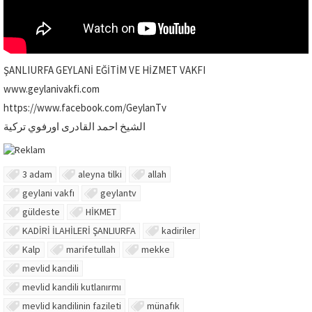
ŞANLIURFA GEYLANİ EĞİTİM VE HİZMET VAKFI
www.geylanivakfi.com
https://www.facebook.com/GeylanTv
الشيخ احمد القادرى اورفوي تركية
3 adam
aleyna tilki
allah
geylani vakfı
geylantv
güldeste
HİKMET
KADİRİ İLAHİLERİ ŞANLIURFA
kadiriler
Kalp
marifetullah
mekke
mevlid kandili
mevlid kandili kutlanırmı
mevlid kandilinin fazileti
münafık