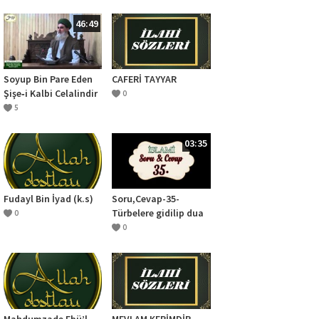
46:49
Soyup Bin Pare Eden
CAFERİ TAYYAR
Şişe‐i Kalbi Celalindir
0
5
03:35
Fudayl Bin İyad (k.s)
Soru,Cevap-35-
Türbelere gidilip dua
0
edilmesini şirk olarak
0
görenler var neler
söylemek istersiniz
Mahdumzade Ebü’l
MEVLAM KERİMDİR