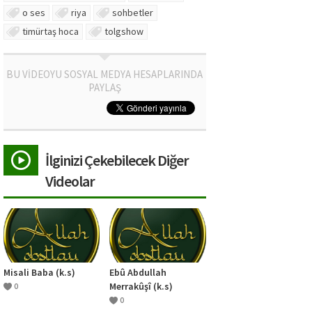
o ses
riya
sohbetler
timürtaş hoca
tolgshow
BU VİDEOYU SOSYAL MEDYA HESAPLARINDA
PAYLAŞ
İlginizi Çekebilecek Diğer
Videolar
Misali Baba (k.s)
Ebû Abdullah
Merrakûşî (k.s)
0
0