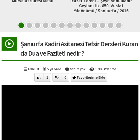
i Meali
İcazet Töreni – Şeyh Abdulkadir
Kanaât
Geylani Hz. 850. Vuslat
Yıldönümü / Şanlıurfa / 2016
Şanıurfa Kadiri Asitanesi Tefsir Dersleri Kuran
da Dua ve Fazileti nedir ?
FORUM
5 yıl önce
Yorum yok
1.905 izlenme
1
0
Favorilerime Ekle