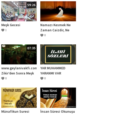
59:26
Meşk Gecesi
Namazı Kesmek Ne
Zaman Caizdir, Ne
1
Zaman Değildir?
0
07:35
www.geylanivakfi.com
YAR MUHAMMED
Zikir’den Sonra Meşk
YARANMI VAR
17 ağustos 2019
0
0
Münafikun Suresi
İnsan Süresi Okunuşu