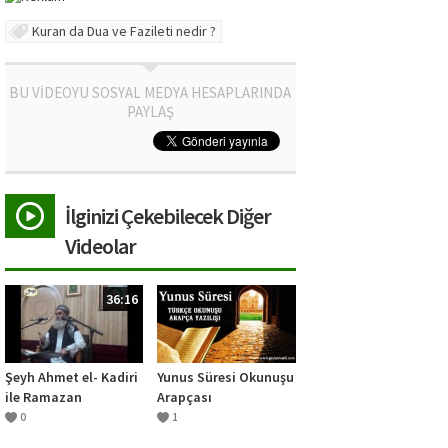
Kuran da Dua ve Fazileti nedir ?
BU VİDEOYU SOSYAL MEDYA HESAPLARINDA
PAYLAŞ
İlginizi Çekebilecek Diğer
Videolar
36:16
Şeyh Ahmet el- Kadiri
Yunus Süresi Okunuşu
ile Ramazan
Arapçası
Sohbetleri /1: Sakal
0
1
Uzatmanın Önemi