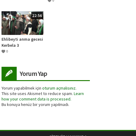
ESRAR DERSLERİ
0
10.SOHBET 2.DERS
22:56
Ehlibeyti anma gecesi
Kerbela 3
0
Yorum Yap
Yorum yapabilmek için
oturum açmalısınız
.
This site uses Akismet to reduce spam.
Learn
how your comment data is processed.
Bu konuya henüz bir yorum yapılmadı.