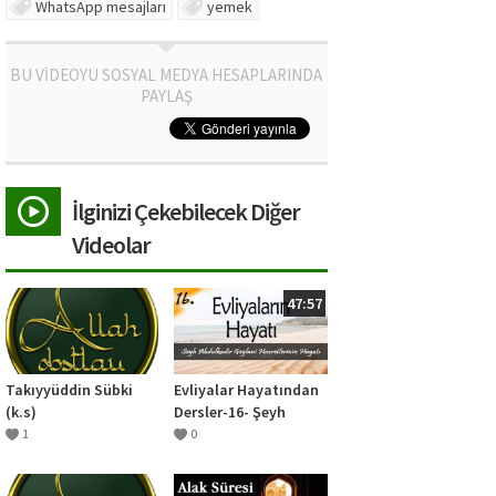
WhatsApp mesajları
yemek
BU VİDEOYU SOSYAL MEDYA HESAPLARINDA
PAYLAŞ
İlginizi Çekebilecek Diğer
Videolar
47:57
Takıyyüddin Sübki
Evliyalar Hayatından
(k.s)
Dersler-16- Şeyh
Abdulkadir Geylani
1
0
Hazretlerinin Hayatı