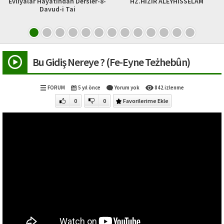
ndan Dersler-8-
HZ.HIZIR ALEYHiSSELÂM
Alâeddîn Ali F
-i Tai
Bu Gidiş Nereye ? (Fe-Eyne Teżhebûn)
FORUM
5 yıl önce
Yorum yok
842 izlenme
0
0
Favorilerime Ekle