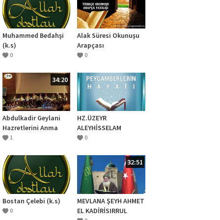
Muhammed Bedahşi
Alak Süresi Okunuşu
(k.s)
Arapçası
0
0
34:20
Abdulkadir Geylani
HZ.ÜZEYR
Hazretlerini Anma
ALEYHİSSELAM
Programı 2019-
1
0
5.Bölüm
32:51
Bostan Çelebi (k.s)
MEVLANA ŞEYH AHMET
EL KADİRİSIRRUL
0