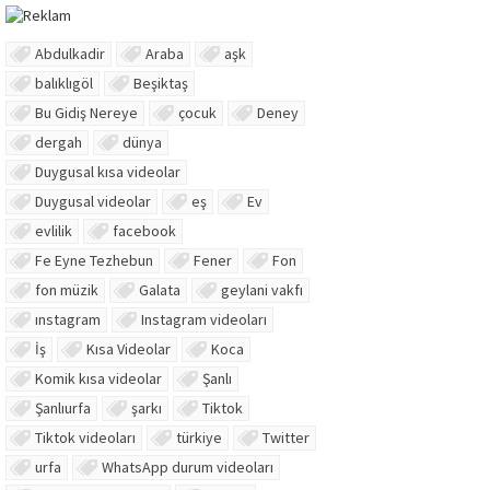
Abdulkadir
Araba
aşk
balıklıgöl
Beşiktaş
Bu Gidiş Nereye
çocuk
Deney
dergah
dünya
Duygusal kısa videolar
Duygusal videolar
eş
Ev
evlilik
facebook
Fe Eyne Tezhebun
Fener
Fon
fon müzik
Galata
geylani vakfı
ınstagram
Instagram videoları
İş
Kısa Videolar
Koca
Komik kısa videolar
Şanlı
Şanlıurfa
şarkı
Tiktok
Tiktok videoları
türkiye
Twitter
urfa
WhatsApp durum videoları