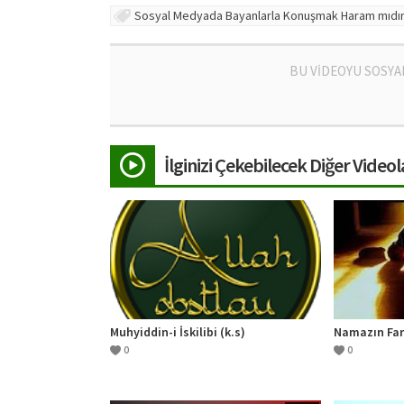
Sosyal Medyada Bayanlarla Konuşmak Haram mıdı
BU VİDEOYU SOSYA
İlginizi Çekebilecek Diğer Videol
Muhyiddin-i İskilibi (k.s)
Namazın Far
0
0