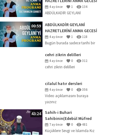
HAZRETLERİNİ ANMA GECESİ
2026 (SOHBET)
4 ay önce
1
134
ABDÜLKADİR GEYLANİ
HAZRETLERİNİ ANMA GECESİ
ABDÜLKADİR GEYLANİ
00:59
HAZRETLERİNİ ANMA GECESİ
(18.04.2026)
4 ay önce
1
128
Bugün burada sadece tarihi bir
şahsiyeti anmak için değil; ‘Kalp
cehri zikrin delilleri
uyanıklığı en büyük nimettir’
buyuran büyük mürebbi
4 ay önce
0
312
cehri zikrin delilleri
Abdülkadir Geylani
Hazretleri’nin...
cilalul hatır dersleri
4 ay önce
0
356
Video açıklamasını buraya
yazınız
Sahih-i Buhari
43:24
Sahibinin(Edebül Müfred
Dersleri)-29-Küçüklere Sevgi
7 ay önce
0
481
ve İslamda Kız Çocuklarının
Küçüklere Sevgi ve İslamda Kız