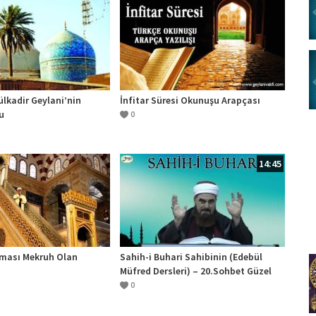
ülkadir Geylani’nin
İnfitar Süresi Okunuşu Arapçası
u
0
14:45
ması Mekruh Olan
Sahih-i Buhari Sahibinin (Edebül
Müfred Dersleri) – 20.Sohbet Güzel
Ahlak
0