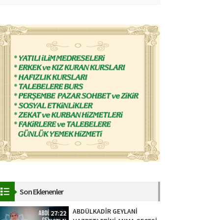
Son Eklenenler
ABDÜLKADİR GEYLANİ
27:22