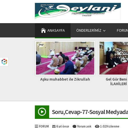
ANASAYFA
ÖNDERLERIMIZ
FORU
et ile Zikrullah
Gel Gör Beni Beni – KADİRİ
Abdullah 
İLAHİLERİ ŞANLIURFA
Soru,Cevap-77-Sosyal Medyada
FORUM
6 yıl önce
Yorum yok
1.029 izlenme