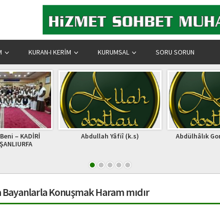
M
KURAN-I KERIM
KURUMSAL
SORU SORUN
Yâfiî (k.s)
Abdülhâlık Goncdüvânî (k.s)
GAZEL(OL DE
NEB
 Bayanlarla Konuşmak Haram mıdır