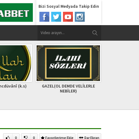
Bizi Sosyal Medyada Takip Edin
MDE VELİLERLE
5 Şey Gelmeden Önce 5 Şeyin
ESHAB-
İLER)
Kıymetini Bilin
0
0
Favorilerime Ekle
Dar Ekran