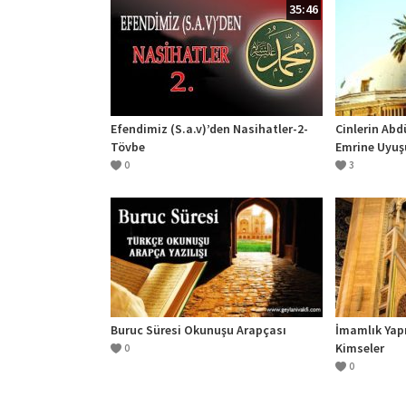
35:46
Efendimiz (S.a.v)’den Nasihatler-2-
Cinlerin Abd
Tövbe
Emrine Uyuş
0
3
Buruc Süresi Okunuşu Arapçası
İmamlık Yap
Kimseler
0
0