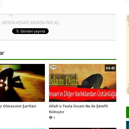
r
L MEDYA HESAPLARINDA PAYLAŞ
ar
04:45
z Olmasının Şartları
Allah’u Teala İnsanı Ne ile Şerefli
Kılmıştır
0