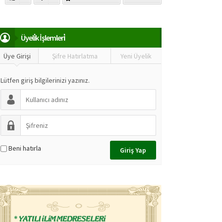
Üyeli̇k İşlemleri̇
Üye Girişi
Şifre Hatırlatma
Yeni Üyelik
Lütfen giriş bilgilerinizi yazınız.
Beni hatırla