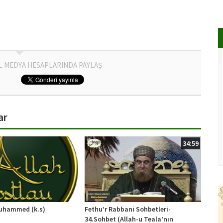
L MEDYA HESAPLARINDA PAYLAŞ
ar
34:59
uhammed (k.s)
Fethu’r Rabbani Sohbetleri-
34.Sohbet (Allah-u Teala’nın