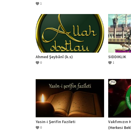
1
Ahmed Şeybânî (k.s)
SIDDIKLIK
0
1
Yasin-i Şerifin Fazileti
Vakfımızın H
(Herkesi Bekl
0