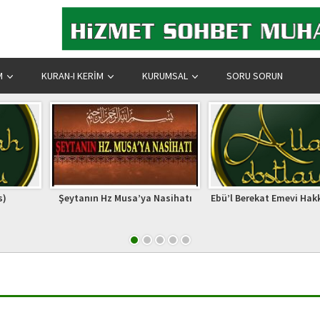
M
KURAN-I KERIM
KURUMSAL
SORU SORUN
usa’ya Nasihatı
Ebü’l Berekat Emevi Hakkari (k.s)
KER