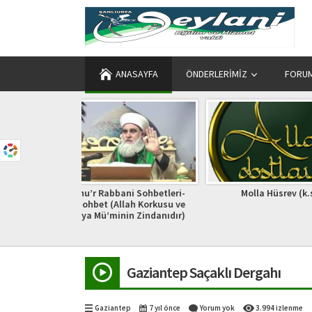
ANASAYFA
ÖNDERLERIMIZ
FORU
ani Sohbetleri-
Molla Hüsrev (k.s)
Şeytanın Hz M
llah Korkusu ve
in Zindanıdır)
Gaziantep Saçaklı Dergahı
Gaziantep
7 yıl önce
Yorum yok
3.994 izlenme