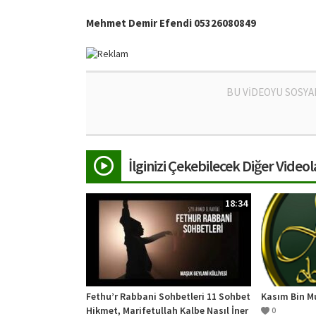
Mehmet Demir Efendi 05326080849
BU VİDEOYU SOSYA
İlginizi Çekebilecek Diğer Videol
18:34
Fethu’r Rabbani Sohbetleri 11 Sohbet
Kasım Bin M
Hikmet, Marifetullah Kalbe Nasıl İner
0