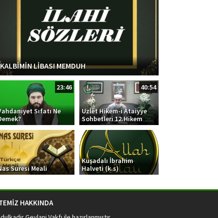
KALBİMİN LİBASI MEMDUH
23:46
40:54
Vahdaniyet Sıfatı Ne
Uzlet Hikem-i Ataiyye
Demek?
Sohbetleri 12.Hikem
Kuşadalı İbrahim
Nas Suresi Meali
Halveti (k.s)
İTEMİZ HAKKINDA
dulkadir Geylani Vakfı
ile hazırlanmıştır.