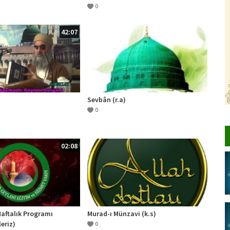
Emirlerini Gözetmek)
0
42:07
Sevbân (r.a)
0
02:08
aftalık Programı
Murad-ı Münzavi (k.s)
eriz)
0