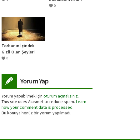
Göstermesi
0
Torbanın İçindeki
Gizli Olan Şeyleri
Bilmek
0
Yorum Yap
Yorum yapabilmek için
oturum açmalısınız
.
This site uses Akismet to reduce spam.
Learn
how your comment data is processed.
Bu konuya henüz bir yorum yapılmadı.