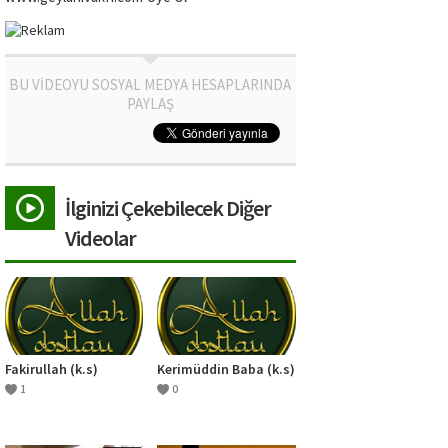
BU VİDEOYU SOSYAL MEDYA HESAPLARINDA
PAYLAŞ
İlginizi Çekebilecek Diğer
Videolar
Fakirullah (k.s)
Kerimüddin Baba (k.s)
1
0