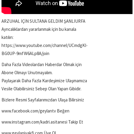
ARZUHAL İÇİN SULTANA GELDİM ŞANLIURFA
Ayrıcalıklardan yararlanmak için bu kanala
katılın:
https://www.youtube.com/channel/UCmdgKI-
BG0UP-9mfW6ALp8A/join
Daha Fazla Videolardan Haberdar Olmak için
Abone Olmayı Unutmayalım.
Paylaşarak Daha Fazla Kardeşimize Ulaşmamıza
Vesile Olabilirsiniz Sebep Olan Yapan Gibidir.
Bizlere Resmi Sayfalarımızdan Ulaşa Bilirsiniz
www.facebook.com/geylantv Beğen
www.instagram.com/kadri.asitanesi Takip Et
www.geylanivakfi.com Üye Ol