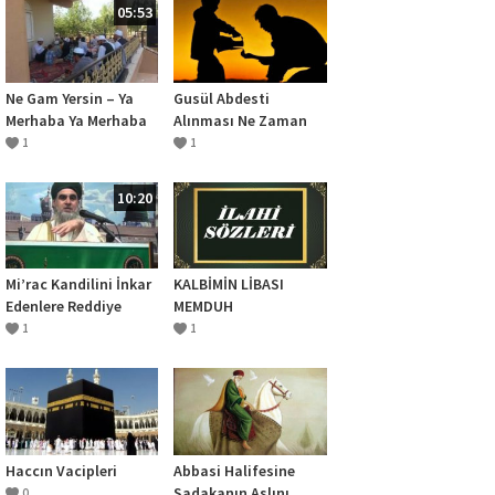
05:53
Ne Gam Yersin – Ya
Gusül Abdesti
Merhaba Ya Merhaba
Alınması Ne Zaman
– KADİRİ İLAHİLERİ
Sünnettir
1
1
ŞANLIURFA
10:20
Mi’rac Kandilini İnkar
KALBİMİN LİBASI
Edenlere Reddiye
MEMDUH
1
1
Haccın Vacipleri
Abbasi Halifesine
Sadakanın Aslını
0