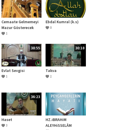
Cemaate Gelmemeyi
Ebdal Kumral (k.s)
Mazur Gösterecek
0
Haller
1
38:55
30:18
Evlat Sevgisi
Takva
1
2
36:23
Haset
HZ.iBRAHiM
ALEYHiSSELÂM
3