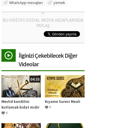
WhatsApp mesajları
yemek
BU VİDEOYU SOSYAL MEDYA HESAPLARINDA
PAYLAŞ
İlginizi Çekebilecek Diğer
Videolar
04:33
Mevlid kandilini
Kıyame Suresi Meali
kutlamak bidat midir
0
?
0