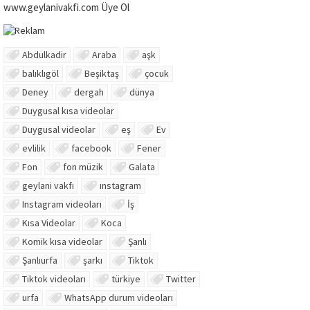
www.geylanivakfi.com Üye Ol
Abdulkadir
Araba
aşk
balıklıgöl
Beşiktaş
çocuk
Deney
dergah
dünya
Duygusal kısa videolar
Duygusal videolar
eş
Ev
evlilik
facebook
Fener
Fon
fon müzik
Galata
geylani vakfı
ınstagram
Instagram videoları
İş
Kısa Videolar
Koca
Komik kısa videolar
Şanlı
Şanlıurfa
şarkı
Tiktok
Tiktok videoları
türkiye
Twitter
urfa
WhatsApp durum videoları