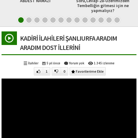
 NAMAZI
Soru,Cevap-28-Üzerimizden
Abdesti Boza
Tembelliğin gitmesi için ne
yapmalıyız?
KADİRİ İLAHİLERİ ŞANLIURFA ARADIM
ARADIM DOST İLLERİNİ
İlahiler
5 yıl önce
Yorum yok
1.345 izlenme
1
0
Favorilerime Ekle