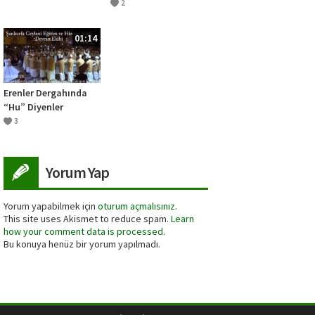
2
01:14
Erenler Dergahında
“Hu” Diyenler
Kadirilerdir
3
Yorum Yap
Yorum yapabilmek için
oturum açmalısınız
.
This site uses Akismet to reduce spam.
Learn
how your comment data is processed.
Bu konuya henüz bir yorum yapılmadı.