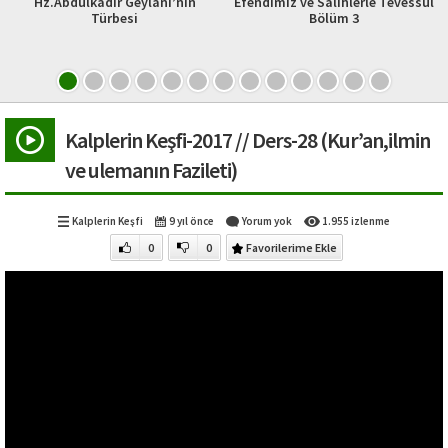
dir Geylani’nin
Efendimiz ve Salihlerle Tevessül
Şeb-i Aruz Me
ürbesi
Bölüm 3
Rum
Kalplerin Keşfi-2017 // Ders-28 (Kur’an,ilmin
ve ulemanın Fazileti)
Kalplerin Keşfi
9 yıl önce
Yorum yok
1.955 izlenme
0
0
Favorilerime Ekle