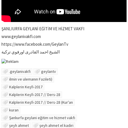
ŞANLIURFA GEYLANİ EĞİTİM VE HİZMET VAKFI
www.geylanivakfi.com
https://www.facebook.com/GeylanTv
الشيخ احمد القادرى اورفوي تركية
.geylanivakfi
geylantv
ilmin ve ulemanın Fazileti)
Kalplerin Keşfi-2017
Kalplerin Keşfi-2017 // Ders-28
Kalplerin Keşfi-2017 // Ders-28 (Kur'an
kuran
Şanlıurfa geylani eğitim ve hizmet vakfı
şeyh ahmet
şeyh ahmet el kadiri