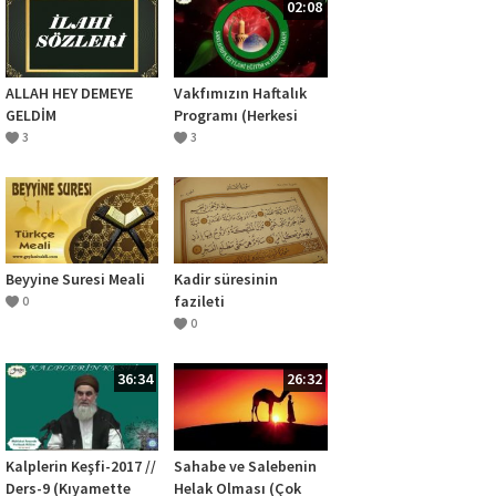
02:08
ALLAH HEY DEMEYE
Vakfımızın Haftalık
GELDİM
Programı (Herkesi
Bekleriz)
3
3
Beyyine Suresi Meali
Kadir süresinin
fazileti
0
0
36:34
26:32
Kalplerin Keşfi-2017 //
Sahabe ve Salebenin
Ders-9 (Kıyamette
Helak Olması (Çok