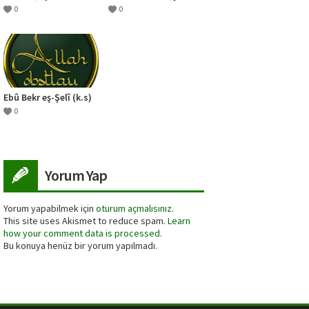
Mahlukat Arasında
Büyük İbretlik Bir
0
0
Verilecek Hüküm)
Sahabe Olayı)
Ebû Bekr eş-Şelî (k.s)
0
Yorum Yap
Yorum yapabilmek için
oturum açmalısınız
.
This site uses Akismet to reduce spam.
Learn
how your comment data is processed.
Bu konuya henüz bir yorum yapılmadı.