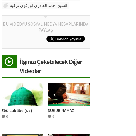
الشيخ احمد القادرى اورفوي تركية
BU VİDEOYU SOSYAL MEDYA HESAPLARINDA
PAYLAŞ
İlginizi Çekebilecek Diğer
Videolar
Ebû Lübâbe (r.a)
ŞÜKÜR NAMAZI
0
0