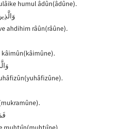
 ulâike humul âdûn(âdûne).
وَالَّذِي
ve ahdihim râûn(râûne).
m kâimûn(kâimûne).
وَالّ
yuhâfizûn(yuhâfizûne).
n(mukramûne).
فَم
ke muhtıîn(muhtıîne).