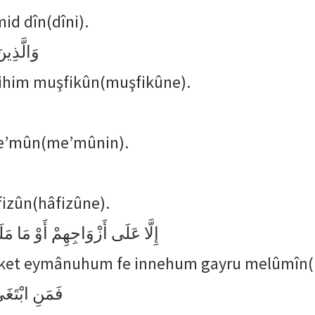
id dîn(dîni).
وَالَّذِي
bihim muşfikûn(muşfikûne).
me’mûn(me’mûnin).
fizûn(hâfizûne).
إِلَّا عَلَى أَزْوَاجِهِمْ أَوْ مَا مَل
eleket eymânuhum fe innehum gayru melûmîn
فَمَنِ ابْتَغَى