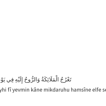
تَعْرُجُ الْمَلَائِكَةُ وَالرُّوحُ إِلَيْهِ فِي ي
eyhi fî yevmin kâne mikdaruhu hamsîne elfe s