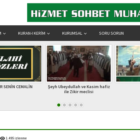
M
KURAN-I KERIM
KURUMSAL
SORU SORUN
NİN CEMALİN
Şeyh Ubeydullah ve Kasim hafiz
Şef
ile Zikir meclisi
1.495 izlenme