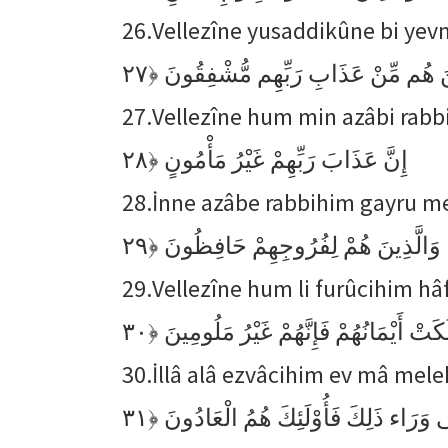
26.
Vellezîne yusaddikûne bi yevm
﴿٢٧
نَ هُم مِّنْ عَذَابِ رَبِّهِم مُّشْفِقُونَ
27.
Vellezîne hum min azâbi rab
﴿٢٨
إِنَّ عَذَابَ رَبِّهِمْ غَيْرُ مَأْمُونٍ
28.
İnne azâbe rabbihim gayru 
﴿٢٩
وَالَّذِينَ هُمْ لِفُرُوجِهِمْ حَافِظُونَ
29.
Vellezîne hum li furûcihim hâ
﴿٣٠
َكَتْ أَيْمَانُهُمْ فَإِنَّهُمْ غَيْرُ مَلُومِينَ
30.
İllâ alâ ezvâcihim ev mâ m
﴿٣١
 وَرَاء ذَلِكَ فَأُوْلَئِكَ هُمُ الْعَادُونَ