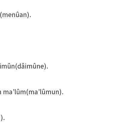
â(menûan).
dâimûn(dâimûne).
un ma’lûm(ma’lûmun).
).