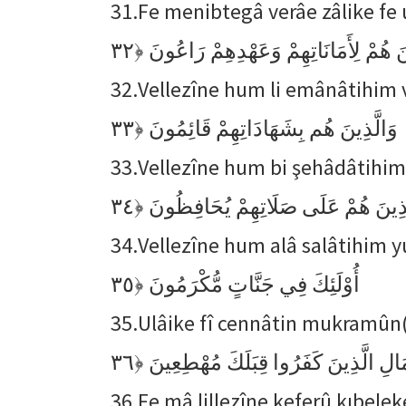
31.
Fe menibtegâ verâe zâlike fe
﴿٣٢
نَ هُمْ لِأَمَانَاتِهِمْ وَعَهْدِهِمْ رَاعُونَ
32.
Vellezîne hum li emânâtihim 
﴿٣٣
وَالَّذِينَ هُم بِشَهَادَاتِهِمْ قَائِمُونَ
33.
Vellezîne hum bi şehâdâtihi
﴿٣٤
َذِينَ هُمْ عَلَى صَلَاتِهِمْ يُحَافِظُونَ
34.
Vellezîne hum alâ salâtihim 
﴿٣٥
أُوْلَئِكَ فِي جَنَّاتٍ مُّكْرَمُونَ
35.
Ulâike fî cennâtin mukramû
﴿٣٦
َالِ الَّذِينَ كَفَرُوا قِبَلَكَ مُهْطِعِينَ
36.
Fe mâ lillezîne keferû kıbele