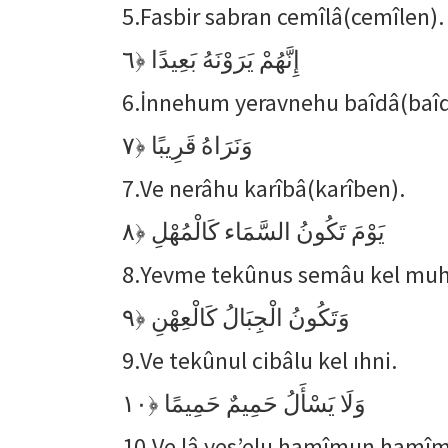
5.
Fasbir sabran cemîlâ(cemîlen).
﴿٦
إِنَّهُمْ يَرَوْنَهُ بَعِيدًا
6.
İnnehum yeravnehu baîdâ(baîd
﴿٧
وَنَرَاهُ قَرِيبًا
7.
Ve nerâhu karîbâ(karîben).
﴿٨
يَوْمَ تَكُونُ السَّمَاء كَالْمُهْلِ
8.
Yevme tekûnus semâu kel muhl
﴿٩
وَتَكُونُ الْجِبَالُ كَالْعِهْنِ
9.
Ve tekûnul cibâlu kel ıhni.
﴿١٠
وَلَا يَسْأَلُ حَمِيمٌ حَمِيمًا
10.
Ve lâ yes’elu hamîmun hamî