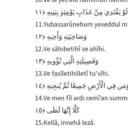
﴿١١
لَوْ يَفْتَدِي مِنْ عَذَابِ يَوْمِئِذٍ بِبَنِيهِ
11.
Yubassarûnehum yeveddul mucr
﴿١٢
وَصَاحِبَتِهِ وَأَخِيهِ
12.
Ve sâhıbetihî ve ahîhi.
﴿١٣
وَفَصِيلَتِهِ الَّتِي تُؤْويهِ
13.
Ve fasîletihilletî tu’vîhi.
﴿١٤
َمَن فِي الْأَرْضِ جَمِيعًا ثُمَّ يُنجِيهِ
14.
Ve men fîl ardı cemî’an summ
﴿١٥
كَلَّا إِنَّهَا لَظَى
15.
Kellâ, innehâ lezâ.