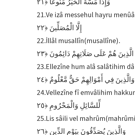
﴿٢١
وَإِذَا مَسَّهُ الْخَيْرُ مَنُوعًا
21.
Ve izâ messehul hayru menû
﴿٢٢
إِلَّا الْمُصَلِّينَ
22.
İllâl musallîn(musallîne).
﴿٢٣
الَّذِينَ هُمْ عَلَى صَلَاتِهِمْ دَائِمُونَ
23.
Ellezîne hum alâ salâtihim 
﴿٢٤
وَالَّذِينَ فِي أَمْوَالِهِمْ حَقٌّ مَّعْلُومٌ
24.
Vellezîne fî emvâlihim hakk
﴿٢٥
لِّلسَّائِلِ وَالْمَحْرُومِ
25.
Lis sâili vel mahrûm(mahrûmi
﴿٢٦
وَالَّذِينَ يُصَدِّقُونَ بِيَوْمِ الدِّينِ