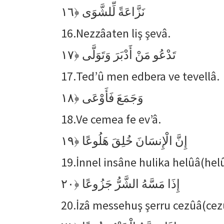
﴿١٦
نَزَّاعَةً لِّلشَّوَى
16.
Nezzâaten liş şevâ.
﴿١٧
تَدْعُو مَنْ أَدْبَرَ وَتَوَلَّى
17.
Ted’û men edbera ve tevellâ.
﴿١٨
وَجَمَعَ فَأَوْعَى
18.
Ve cemea fe ev’â.
﴿١٩
إِنَّ الْإِنسَانَ خُلِقَ هَلُوعًا
19.
İnnel insâne hulika helûâ(hel
﴿٢٠
إِذَا مَسَّهُ الشَّرُّ جَزُوعًا
20.
İzâ messehuş şerru cezûâ(cez