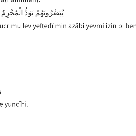
يُبَصَّرُونَهُمْ يَوَدُّ الْمُجْرِمُ 
imu lev yeftedî min azâbi yevmi izin bi ben
و
e yuncîhi.