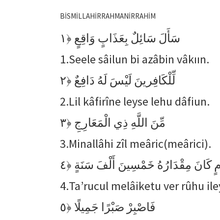
BİSMİLLAHİRRAHMANİRRAHİM
﴿١
سَأَلَ سَائِلٌ بِعَذَابٍ وَاقِعٍ
1.
Seele sâilun bi azâbin vâkıın.
﴿٢
لِّلْكَافِرينَ لَيْسَ لَهُ دَافِعٌ
2.
Lil kâfirîne leyse lehu dâfiun.
﴿٣
مِّنَ اللَّهِ ذِي الْمَعَارِجِ
3.
Minallâhi zîl meâric(meârici).
﴿٤
َوْمٍ كَانَ مِقْدَارُهُ خَمْسِينَ أَلْفَ سَنَةٍ
4.
Ta’rucul melâiketu ver rûhu il
﴿٥
فَاصْبِرْ صَبْرًا جَمِيلًا