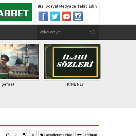
Bizi Sosyal Medyada Takip Edin
aat
KİME NE?
HZ.ÜZEYR AL
0
0
Favorilerime Ekle
Dar Ekran