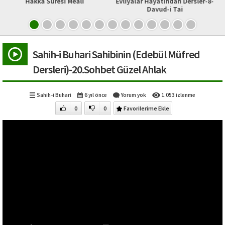
i Meali
Evliyalar Hayatından Dersler-8-
EY RAHMETİ BOL 
Davud-i Tai
Sahih-i Buhari Sahibinin (Edebül Müfred
Dersleri)-20.Sohbet Güzel Ahlak
Sahih-i Buhari
6 yıl önce
Yorum yok
1.053 izlenme
0
0
Favorilerime Ekle