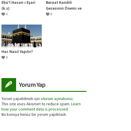
Ebü’l Hasan-ı Eşari
Beraat Kandili
(k.s)
Gecesinin Önemi ve
Fazileti
0
0
Hac Nasıl Yapılır?
0
Yorum Yap
Yorum yapabilmek için
oturum açmalısınız
.
This site uses Akismet to reduce spam.
Learn
how your comment data is processed.
Bu konuya henüz bir yorum yapılmadı.