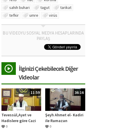
sahih buhari
tagut
tarikat
tefkir
umre
virüs
BU VİDEOYU SOSYAL MEDYA HESAPLARINDA
PAYLAŞ
İlginizi Çekebilecek Diğer
Videolar
11:59
36:16
Tevessül,Ayet ve
Şeyh Ahmet el- Kadiri
Hadislere göre Cazi
ile Ramazan
midir?
Sohbetleri /1: Sakal
0
0