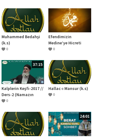
Uzatmanın Önemi
Muhammed Bedahşi
Efendimizin
(k.s)
Medine’ye Hicreti
0
0
37:15
Kalplerin Keşfi-2017 //
Hallac-ı Mansur (k.s)
Ders-2 (Namazın
0
Faziletleri)
0
24:01