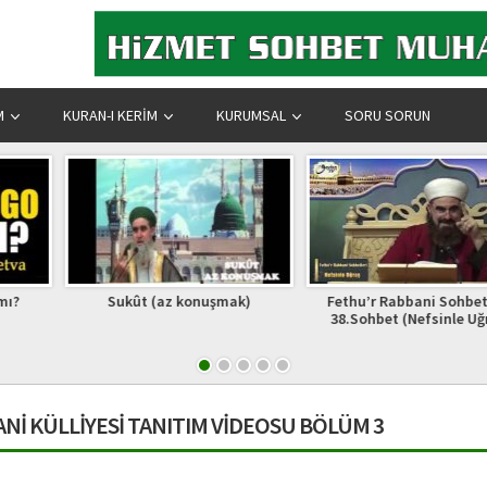
M
KURAN-I KERIM
KURUMSAL
SORU SORUN
 konuşmak)
Fethu’r Rabbani Sohbetleri-
Lâmiî Çel
38.Sohbet (Nefsinle Uğraş)
Nİ KÜLLİYESİ TANITIM VİDEOSU BÖLÜM 3