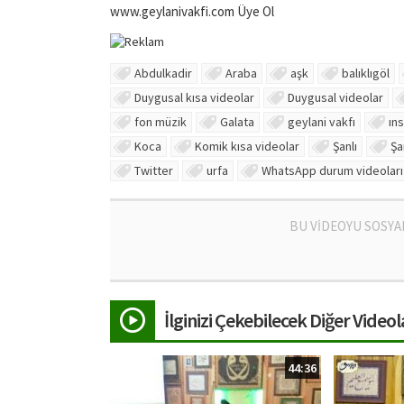
www.geylanivakfi.com Üye Ol
Abdulkadir
Araba
aşk
balıklıgöl
Duygusal kısa videolar
Duygusal videolar
fon müzik
Galata
geylani vakfı
ın
Koca
Komik kısa videolar
Şanlı
Şa
Twitter
urfa
WhatsApp durum videoları
BU VİDEOYU SOSYA
İlginizi Çekebilecek Diğer Videol
44:36