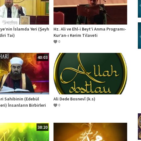
ye’nin İslamda Yeri (Şeyh
Hz. Ali ve Ehl-i Beyt’i Anma Programı-
iri Tai)
Kur’an-ı Kerim Tilaveti
0
40:03
ri Sahibinin (Edebül
Ali Dede Bosnevî (k.s)
ri) İnsanların Birbirleri
0
habbet Duymaları
38:20