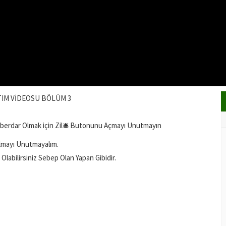
TIM VİDEOSU BÖLÜM 3
aberdar Olmak için Zil🛎️ Butonunu Açmayı Unutmayın
lmayı Unutmayalım.
labilirsiniz Sebep Olan Yapan Gibidir.