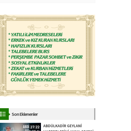
Son Eklenenler
ABDÜLKADİR GEYLANİ
27:22