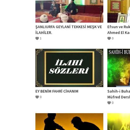
ŞANLIURFA GEYLANİ TEKKESİ MEŞK VE
Efsun ve Ruk
İLAHİLER.
Ahmed El Kad
1
0
EY BENİM FAHRİ CİHANIM
Sahih-i Buha
Müfred Dersle
0
Arasında Mu
0