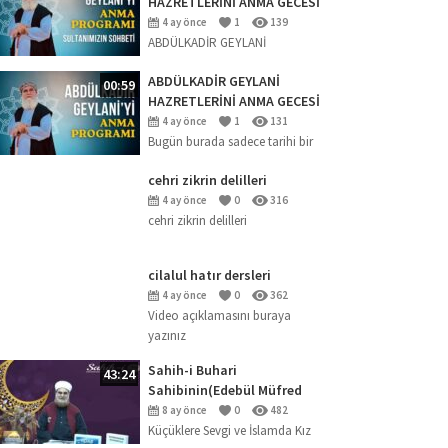
HAZRETLERİNİ ANMA GECESİ
2026 (SOHBET)
4 ay önce
1
139
ABDÜLKADİR GEYLANİ
HAZRETLERİNİ ANMA GECESİ
ABDÜLKADİR GEYLANİ
00:59
HAZRETLERİNİ ANMA GECESİ
(18.04.2026)
4 ay önce
1
131
Bugün burada sadece tarihi bir
şahsiyeti anmak için değil; ‘Kalp
cehri zikrin delilleri
uyanıklığı en büyük nimettir’
buyuran büyük mürebbi
4 ay önce
0
316
cehri zikrin delilleri
Abdülkadir Geylani
Hazretleri’nin...
cilalul hatır dersleri
4 ay önce
0
362
Video açıklamasını buraya
yazınız
Sahih-i Buhari
43:24
Sahibinin(Edebül Müfred
Dersleri)-29-Küçüklere Sevgi
8 ay önce
0
482
ve İslamda Kız Çocuklarının
Küçüklere Sevgi ve İslamda Kız