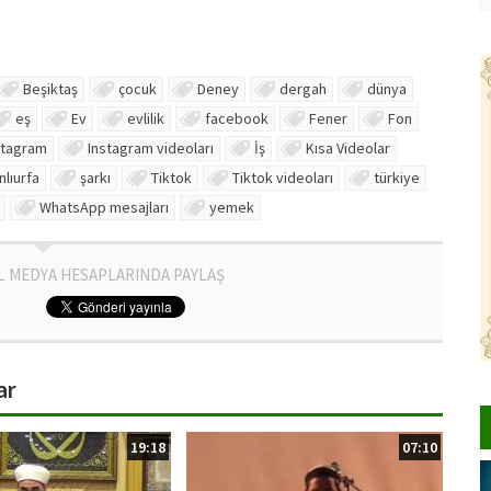
Beşiktaş
çocuk
Deney
dergah
dünya
eş
Ev
evlilik
facebook
Fener
Fon
stagram
Instagram videoları
İş
Kısa Videolar
nlıurfa
şarkı
Tiktok
Tiktok videoları
türkiye
WhatsApp mesajları
yemek
L MEDYA HESAPLARINDA PAYLAŞ
ar
19:18
07:10