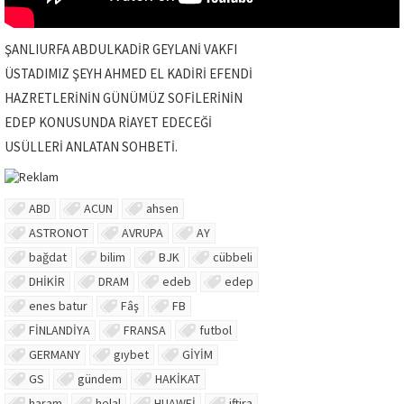
ŞANLIURFA ABDULKADİR GEYLANİ VAKFI
ÜSTADIMIZ ŞEYH AHMED EL KADİRİ EFENDİ
HAZRETLERİNİN GÜNÜMÜZ SOFİLERİNİN
EDEP KONUSUNDA RİAYET EDECEĞİ
USÜLLERİ ANLATAN SOHBETİ.
ABD
ACUN
ahsen
ASTRONOT
AVRUPA
AY
bağdat
bilim
BJK
cübbeli
DHİKİR
DRAM
edeb
edep
enes batur
Fâş
FB
FİNLANDİYA
FRANSA
futbol
GERMANY
gıybet
GİYİM
GS
gündem
HAKİKAT
haram
helal
HUAWEİ
iftira