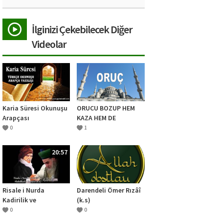
İlginizi Çekebilecek Diğer
Videolar
Karia Süresi Okunuşu
ORUCU BOZUP HEM
Arapçası
KAZA HEM DE
KEFFARETİ
0
1
GEREKTİREN ŞEYLER
20:57
Risale i Nurda
Darendeli Ömer Rızâî
Kadirilik ve
(k.s)
Abdulkadir Geylani
0
0