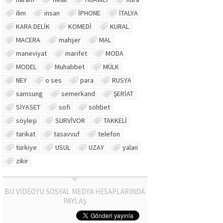
ilim
insan
İPHONE
İTALYA
KARA DELİK
KOMEDİ
KURAL
MACERA
mahşer
MAL
maneviyat
marifet
MODA
MODEL
Muhabbet
MÜLK
NEY
o ses
para
RUSYA
samsung
semerkand
ŞERİAT
SİYASET
sofi
sohbet
söyleşi
SURVİVOR
TAKKELİ
tarikat
tasavvuf
telefon
türkiye
USUL
UZAY
yalan
zikir
BU VİDEOYU SOSYAL MEDYA HESAPLARINDA
PAYLAŞ