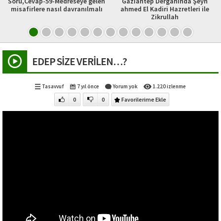
Soru,Cevap-59-Medreseye gelen
Gaziantep Dergahında Şeyh
misafirlere nasıl davranılmalı
ahmed El Kadiri Hazretleri ile
Zikrullah
EDEP SİZE VERİLEN…?
Tasavvuf
7 yıl önce
Yorum yok
1.220 izlenme
0
0
Favorilerime Ekle