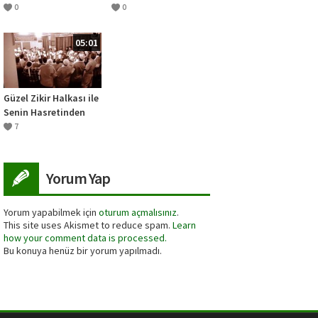
Müfred Dersleri)
0
0
Cimrilik ve Cömerlik
05:01
Güzel Zikir Halkası ile
Senin Hasretinden
Mahsurdur Alem –
7
KADİRİ İLAHİLERİ
ŞANLIURFA
Yorum Yap
Yorum yapabilmek için
oturum açmalısınız
.
This site uses Akismet to reduce spam.
Learn
how your comment data is processed.
Bu konuya henüz bir yorum yapılmadı.