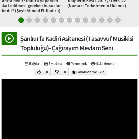
 yaparken
Kalplerin Keşfi-2017 // Ders-22
Gaziantep Saçaklı De
n hususlar
(Namazı Terketmenin Hükmü )
El-Kadir-i)
Şanlıurfa Kadiri Asitanesi (Tasavvuf Musikisi
Topluluğu)- Çağırayım Mevlam Seni
Bağdat
5 yıl önce
Yorum yok
918 izlenme
0
0
Favorilerime Ekle