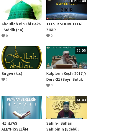
01:03:40
Abdullah Bin Ebi Bekr-
TEFSİR SOHBETLERİ
i Sıddîk (r.a)
ZİKİR
0
0
22:05
Birgivi (k.s)
Kalplerin Keşfi-2017 //
Ders-21 (Seyri Sülük
1
Ve Dikkat Edilmesi
0
Gerekenler)
41:43
HZ.iLYAS
Sahih-i Buhari
ALEYHiSSELÂM
Sahibinin (Edebül