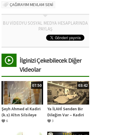
ÇAĞIRAYIM MEVLAM SENİ
BU VİDEOYU SOSYAL MEDYA HESAPLARINDA
PAYLAŞ
İlginizi Çekebilecek Diğer
Videolar
07:50
03:42
Şeyh Ahmed el Kadiri
Ya İLAHİ Senden Bir
(k.s) Altın Silsileye
Dileğim Var – Kadiri
Dahil Oldu الشيخ احمد
İlahiler
6
3
القادرى