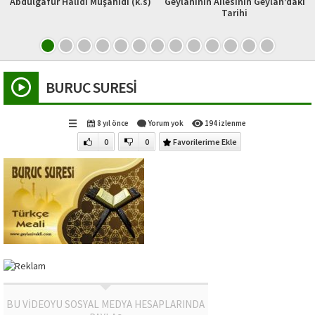
Abdülgafur Halidi Müşahidi (k.s)
Geylaninin Ailesinin Geylan’daki
Tarihi
BURUC SURESİ
8 yıl önce
Yorum yok
194 izlenme
0
0
Favorilerime Ekle
BU VİDEOYU SOSYAL MEDYA HESAPLARINDA