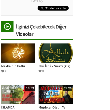
PAYLAŞ
İlginizi Çekebilecek Diğer
Videolar
Mekke’nin Fethi
Ebû İshâk Şirazi (k.s)
0
0
13:59
05:26
İSLAMDA
Müjdeler Olsun Ya