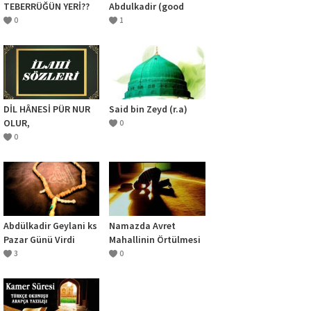
TEBERRÜĞÜN YERİ??
Abdulkadir (good
news or abdulkadir)
0
1
sheikh
DİL HÂNESİ PÜR NUR
Said bin Zeyd (r.a)
OLUR,
0
0
Abdülkadir Geylani ks
Namazda Avret
Pazar Günü Virdi
Mahallinin Örtülmesi
3
0