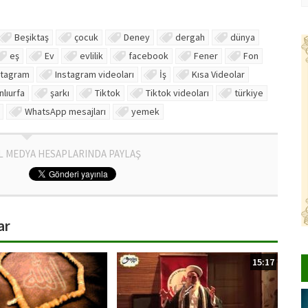
Beşiktaş
çocuk
Deney
dergah
dünya
eş
Ev
evlilik
facebook
Fener
Fon
stagram
Instagram videoları
İş
Kısa Videolar
nlıurfa
şarkı
Tiktok
Tiktok videoları
türkiye
WhatsApp mesajları
yemek
L MEDYA HESAPLARINDA PAYLAŞ
ar
15:17