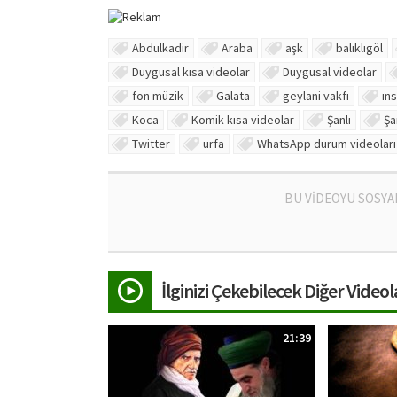
Abdulkadir
Araba
aşk
balıklıgöl
Duygusal kısa videolar
Duygusal videolar
fon müzik
Galata
geylani vakfı
ın
Koca
Komik kısa videolar
Şanlı
Şa
Twitter
urfa
WhatsApp durum videoları
BU VİDEOYU SOSYA
İlginizi Çekebilecek Diğer Videol
21:39