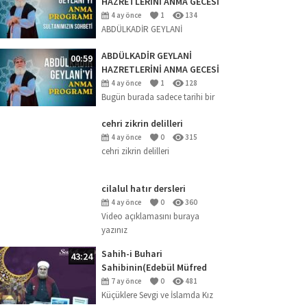
HAZRETLERİNİ ANMA GECESİ
2026 (SOHBET)
4 ay önce
1
134
ABDÜLKADİR GEYLANİ
HAZRETLERİNİ ANMA GECESİ
ABDÜLKADİR GEYLANİ
00:59
HAZRETLERİNİ ANMA GECESİ
(18.04.2026)
4 ay önce
1
128
Bugün burada sadece tarihi bir
şahsiyeti anmak için değil; ‘Kalp
cehri zikrin delilleri
uyanıklığı en büyük nimettir’
buyuran büyük mürebbi
4 ay önce
0
315
cehri zikrin delilleri
Abdülkadir Geylani
Hazretleri’nin...
cilalul hatır dersleri
4 ay önce
0
360
Video açıklamasını buraya
yazınız
Sahih-i Buhari
43:24
Sahibinin(Edebül Müfred
Dersleri)-29-Küçüklere Sevgi
7 ay önce
0
481
ve İslamda Kız Çocuklarının
Küçüklere Sevgi ve İslamda Kız