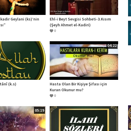
lkadir Geylani (ks)’nin
Ehl-i Beyt Sevgisi Sohbeti-3.Kısım
sı”
(Şeyh Ahmet el-Kadiri)
0
04:22
tânî (k.s)
Hasta Olan Bir Kişiye Şifası için
Kuran Okunur mu?
0
05:19