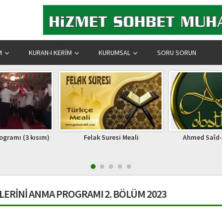
M
KURAN-I KERIM
KURUMSAL
SORU SORUN
resi Meali
Ahmed Saîd-i Fârûkî (k.s)
Soru,Cevap-39-B
Nasıl B
ERİNİ ANMA PROGRAMI 2. BÖLÜM 2023