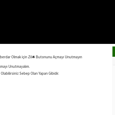
aberdar Olmak için Zil🛎️ Butonunu Açmayı Unutmayın
lmayı Unutmayalım.
labilirsiniz Sebep Olan Yapan Gibidir.