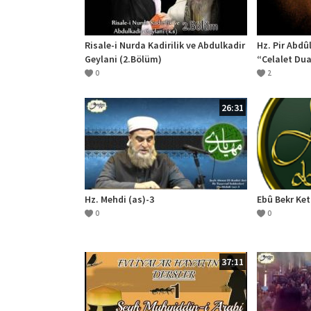
Risale-i Nurda Kadirilik ve Abdulkadir
Hz. Pir Abdû
Geylani (2.Bölüm)
“Celalet Dua
0
2
26:31
Hz. Mehdi (as)-3
Ebû Bekr Ket
0
0
37:11