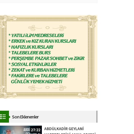
Son Eklenenler
ABDÜLKADİR GEYLANİ
27:22