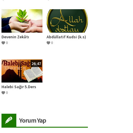
Devenin Zekâtı
Abdüllatif Kudsi (k.s)
0
0
26:47
Halebi Sağir 5.Ders
0
Yorum Yap