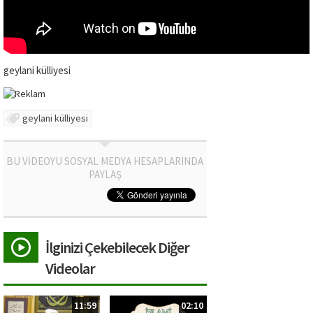
geylani külliyesi
geylani külliyesi
BU VİDEOYU SOSYAL MEDYA HESAPLARINDA
PAYLAŞ
İlginizi Çekebilecek Diğer
Videolar
11:59
02:10