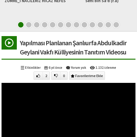
ZÜMRE_İ NACİLERİZ HİCAZ NEFES
Sehl bin Sa’d (r.a)
D
Yapılması Planlanan Şanlıurfa Abdulkadir
Geylani Vakfı Külliyesinin Tanıtım Videosu
Etkinlikler
6 yıl önce
Yorum yok
1.132 izlenme
2
0
Favorilerime Ekle