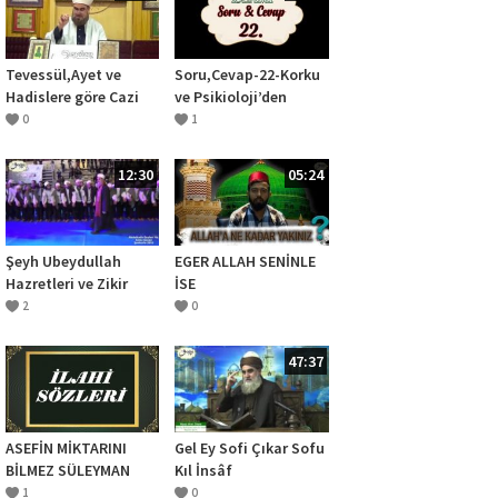
Tevessül,Ayet ve
Soru,Cevap-22-Korku
Hadislere göre Cazi
ve Psikioloji’den
midir?
Kurtulma yolları
0
1
12:30
05:24
Şeyh Ubeydullah
EGER ALLAH SENİNLE
Hazretleri ve Zikir
İSE
Halkası – Şeyh
2
0
Abdulkadir Geylani
Hz. 850. Vuslat
47:37
Yıldönümü
ASEFİN MİKTARINI
Gel Ey Sofi Çıkar Sofu
BİLMEZ SÜLEYMAN
Kıl İnsâf
OLMAYAN
1
0