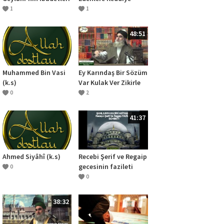
1
1
48:51
Muhammed Bin Vasi
Ey Karındaş Bir Sözüm
(k.s)
Var Kulak Ver Zikirle
Meşgul Ol
0
2
41:37
Ahmed Siyâhî (k.s)
Recebi Şerif ve Regaip
gecesinin fazileti
0
0
38:32