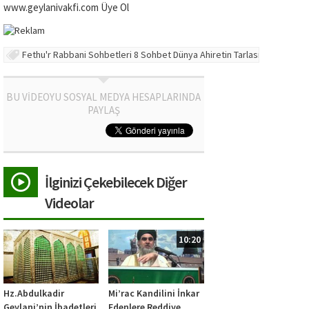
www.geylanivakfi.com Üye Ol
Fethu'r Rabbani Sohbetleri 8 Sohbet Dünya Ahiretin Tarlasıdır
BU VİDEOYU SOSYAL MEDYA HESAPLARINDA
PAYLAŞ
İlginizi Çekebilecek Diğer
Videolar
10:20
Hz.Abdulkadir
Mi’rac Kandilini İnkar
Geylani’nin İbadetleri
Edenlere Reddiye