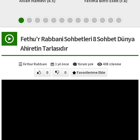
Alvân Hamevî (k.s)
Fâtima Binti Esed (r.a)
Fethu’r Rabbani Sohbetleri 8 Sohbet Dünya
Ahiretin Tarlasıdır
Fethur Rabbani
1 yıl önce
Yorum yok
408 izlenme
0
0
Favorilerime Ekle