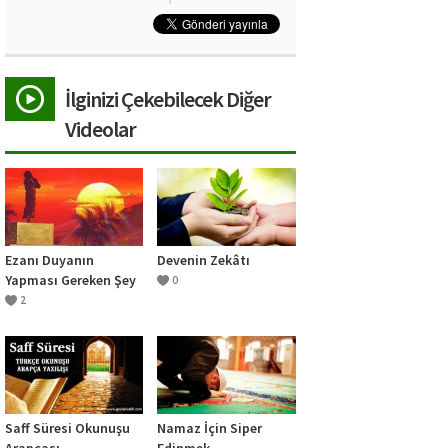
İlginizi Çekebilecek Diğer
Videolar
Ezanı Duyanın
Devenin Zekâtı
Yapması Gereken Şey
0
2
Saff Süresi Okunuşu
Namaz İçin Siper
Arapçası
Edinmek