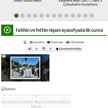
Ahkaf Suresi Meali
Kalplerin Keşfi-2017 // Ders-1
(Zikrullahın Faziletleri)
Fatihin ve fethin nişanı ayasofyada ilk cuma
6 yıl önce
Yorum yok
216 izlenme
0
0
Favorilerime Ekle
BU VİDEOYU SOSYAL MEDYA HESAPLARINDA
PAYLAŞ