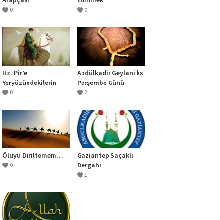
0
0
Hz. Pir’e
Abdülkadir Geylani ks
Yeryüzündekilerin
Perşembe Günü
Selam Vermesi
Salavatı
0
2
Ölüyü Diriltemem…
Gaziantep Saçaklı
Dergahı
0
1