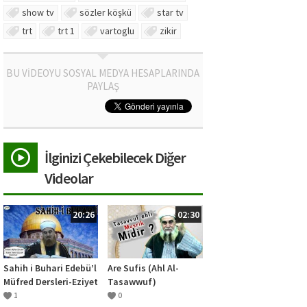
show tv
sözler köşkü
star tv
trt
trt 1
vartoglu
zikir
BU VİDEOYU SOSYAL MEDYA HESAPLARINDA
PAYLAŞ
İlginizi Çekebilecek Diğer
Videolar
20:26
02:30
Sahih i Buhari Edebü’l
Are Sufis (Ahl Al-
Müfred Dersleri-Eziyet
Tasawwuf)
veren şeyleri
polytheist(musrik).? |
1
0