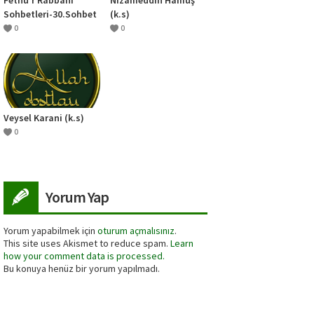
Sohbetleri-30.Sohbet
(k.s)
(Allah-u Tealaya
0
0
Yaklaşmak)
Veysel Karani (k.s)
0
Yorum Yap
Yorum yapabilmek için
oturum açmalısınız
.
This site uses Akismet to reduce spam.
Learn
how your comment data is processed.
Bu konuya henüz bir yorum yapılmadı.