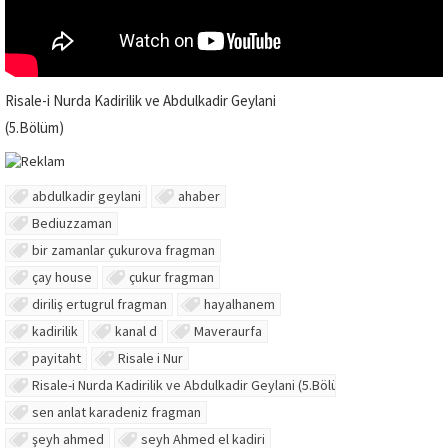
Risale-i Nurda Kadirilik ve Abdulkadir Geylani
(5.Bölüm)
abdulkadir geylani
ahaber
Bediuzzaman
bir zamanlar çukurova fragman
çay house
çukur fragman
diriliş ertugrul fragman
hayalhanem
kadirilik
kanal d
Maveraurfa
payitaht
Risale i Nur
Risale-i Nurda Kadirilik ve Abdulkadir Geylani (5.Bölüm)
sen anlat karadeniz fragman
şeyh ahmed
seyh Ahmed el kadiri