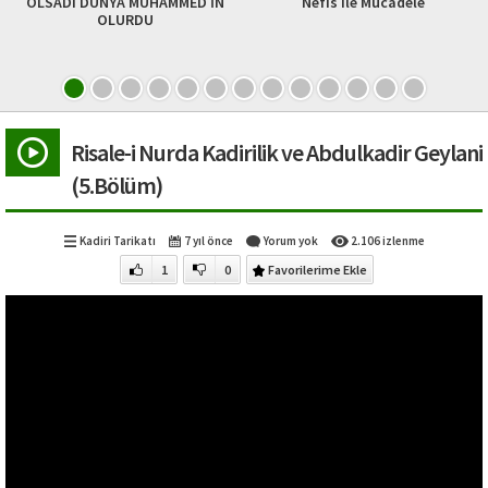
I DÜNYA MUHAMMED İN
Nefis ile Mücadele
Kılıç
OLURDU
Risale-i Nurda Kadirilik ve Abdulkadir Geylani
(5.Bölüm)
Kadiri Tarikatı
7 yıl önce
Yorum yok
2.106 izlenme
1
0
Favorilerime Ekle