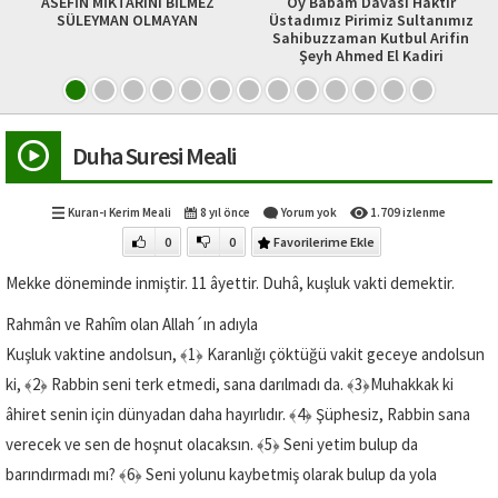
ASEFİN MİKTARINI BİLMEZ
Oy Babam Davası Haktır
SÜLEYMAN OLMAYAN
Üstadımız Pirimiz Sultanımız
Sahibuzzaman Kutbul Arifin
Şeyh Ahmed El Kadiri
Duha Suresi Meali
Kuran-ı Kerim Meali
8 yıl önce
Yorum yok
1.709 izlenme
0
0
Favorilerime Ekle
Mekke döneminde inmiştir. 11 âyettir. Duhâ, kuşluk vakti demektir.
Rahmân ve Rahîm olan Allah´ın adıyla
Kuşluk vaktine andolsun,
﴾1﴿
Karanlığı çöktüğü vakit geceye andolsun
ki,
﴾2﴿
Rabbin seni terk etmedi, sana darılmadı da.
﴾3﴿
Muhakkak ki
âhiret senin için dünyadan daha hayırlıdır.
﴾4﴿
Şüphesiz, Rabbin sana
verecek ve sen de hoşnut olacaksın.
﴾5﴿
Seni yetim bulup da
barındırmadı mı?
﴾6﴿
Seni yolunu kaybetmiş olarak bulup da yola