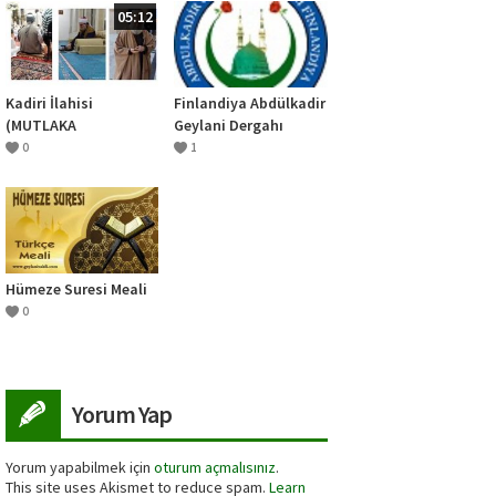
05:12
Kadiri İlahisi
Finlandiya Abdülkadir
(MUTLAKA
Geylani Dergahı
DİNLEMELİSİN)
0
1
Hümeze Suresi Meali
0
Yorum Yap
Yorum yapabilmek için
oturum açmalısınız
.
This site uses Akismet to reduce spam.
Learn