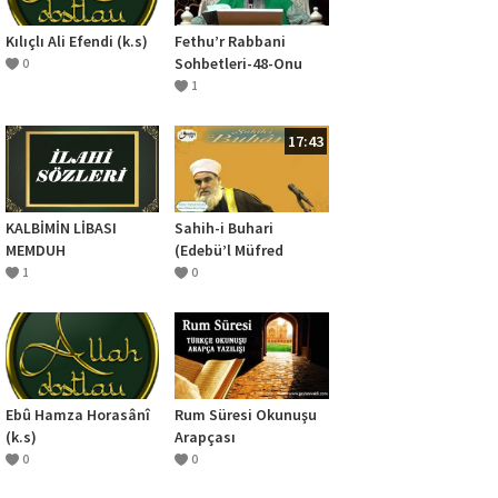
Kılıçlı Ali Efendi (k.s)
Fethu’r Rabbani
Sohbetleri-48-Onu
0
Tanıma ve Zevk Etme
1
Seyri
17:43
KALBİMİN LİBASI
Sahih-i Buhari
MEMDUH
(Edebü’l Müfred
Dersleri 1.Sohbet) –
1
0
Anne Babaya Karşı
Saygı
Ebû Hamza Horasânî
Rum Süresi Okunuşu
(k.s)
Arapçası
0
0