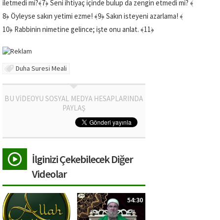
iletmedi mi?
﴾7﴿
Seni ihtiyaç içinde bulup da zengin etmedi mi?
﴾
8﴿
Öyleyse sakın yetimi ezme!
﴾9﴿
Sakın isteyeni azarlama!
﴾
10﴿
Rabbinin nimetine gelince; işte onu anlat.
﴾11﴿
Duha Suresi Meali
BU VİDEOYU SOSYAL MEDYA HESAPLARINDA
PAYLAŞ
İlginizi Çekebilecek Diğer
Videolar
54:30