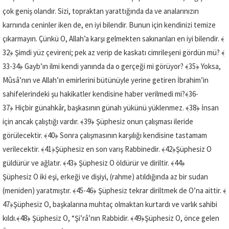
çok geniş olandır. Sizi, topraktan yarattığında da ve analarınızın
karnında ceninler iken de, en iyi bilendir. Bunun için kendinizi temize
çıkarmayın. Çünkü O, Allah’a karşı gelmekten sakınanları en iyi bilendir.
﴾
32﴿
Şimdi yüz çevireni; pek az verip de kaskatı cimrileşeni gördün mü?
﴾
33-34﴿
Gayb’ın ilmi kendi yanında da o gerçeği mi görüyor?
﴾35﴿
Yoksa,
Mûsâ’nın ve Allah’ın emirlerini bütünüyle yerine getiren İbrahim’in
sahifelerindeki şu hakikatler kendisine haber verilmedi mi?
﴾36-
37﴿
Hiçbir günahkâr, başkasının günah yükünü yüklenmez.
﴾38﴿
İnsan
için ancak çalıştığı vardır.
﴾39﴿
Şüphesiz onun çalışması ileride
görülecektir.
﴾40﴿
Sonra çalışmasının karşılığı kendisine tastamam
verilecektir.
﴾41﴿
Şüphesiz en son varış Rabbinedir.
﴾42﴿
Şüphesiz O
güldürür ve ağlatır.
﴾43﴿
Şüphesiz O öldürür ve diriltir.
﴾44﴿
Şüphesiz O iki eşi, erkeği ve dişiyi, (rahme) atıldığında az bir sudan
(meniden) yaratmıştır.
﴾45-46﴿
Şüphesiz tekrar diriltmek de O’na aittir.
﴾
47﴿
Şüphesiz O, başkalarına muhtaç olmaktan kurtardı ve varlık sahibi
kıldı.
﴾48﴿
Şüphesiz O, “Şi’râ’nın Rabbidir.
﴾49﴿
Şüphesiz O, önce gelen