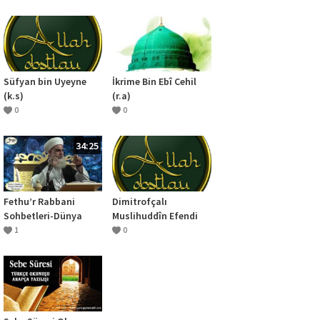
Süfyan bin Uyeyne
İkrime Bin Ebî Cehil
(k.s)
(r.a)
0
0
34:25
Fethu’r Rabbani
Dimitrofçalı
Sohbetleri-Dünya
Muslihuddîn Efendi
Ahiretin Tarlasıdır
(k.s)
1
0