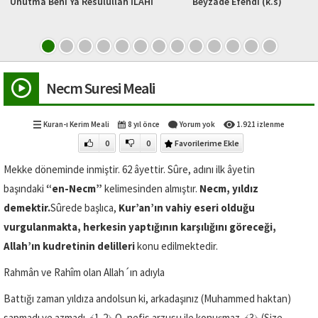
 Resulullah İLAHİ
Beyzâde Efendi (k.s)
Beşir Ağ
Necm Suresi Meali
Kuran-ı Kerim Meali
8 yıl önce
Yorum yok
1.921 izlenme
0
0
Favorilerime Ekle
Mekke döneminde inmiştir. 62 âyettir. Sûre, adını ilk âyetin
başındaki
“en-Necm”
kelimesinden almıştır.
Necm, yıldız
demektir.
Sûrede başlıca,
Kur’an’ın vahiy eseri olduğu
vurgulanmakta, herkesin yaptığının karşılığını göreceği,
Allah’ın kudretinin delilleri
konu edilmektedir.
Rahmân ve Rahîm olan Allah´ın adıyla
Battığı zaman yıldıza andolsun ki, arkadaşınız (Muhammed haktan)
sapmadı ve azmadı.
﴾1-2﴿
O, nefis arzusu ile konuşmaz.
﴾3﴿
(Size