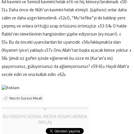
Âd kavmini ve Semûd kavmini helak etti ve hiç kimseyi bırakmadı.
﴾50-
51﴿
Daha önce de Nûh’un kavmini helak etmişti. Şüphesiz onlar daha
zalim ve daha azgın kimselerdi.
﴾52﴿
O, “Mu’tefike”yi de kaldırıp yere
çarpmış ve onlara örttüğü azap örtüsünü örtmüştür.
﴾53-54﴿
O halde
Rabbi’nin nimetlerinin hangisinden şüphe ediyorsun (ey insan!).
﴾
55﴿
Bu da önceki uyarıcılardan bir uyarıcıdır.
﴾56﴿
Yaklaşmakta olan
(Kıyamet iyice) yaklaştı.
﴾57﴿
Onu Allah’tan başka açacak kimse yoktur.
﴾
58﴿
Şimdi siz gaflet içinde eğlenerek bu söze mi (Kur’an’a mı)
şaşıyorsunuz, gülüyorsunuz da ağlamıyorsunuz?
﴾59-61﴿
Haydi Allah’a
secde edin ve ona kulluk edin.
﴾62﴿
Necm Suresi Meali
BU VİDEOYU SOSYAL MEDYA HESAPLARINDA
PAYLAŞ