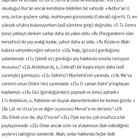
okuduğu) Kur’an ancak kendisine bildirilen bir vahiydir.
﴾4﴿
(Kur’an’ı)
ona, üstün güçlere sahip, muhteşem görünümlü (Cebrail) öğretti. O, en
yüksek ufukta bulunuyorken (aslî sûretine girip) doğruldu.
﴾5-7﴿
Sonra
(ona) yaklaştı derken sarkıp daha da yakın oldu.
﴾8﴿
(Peygambere olan
mesafesi) iki yay aralığı kadar, yahut daha az oldu.
﴾9﴿
Böylece Allah
kuluna vahyedeceğini vahyetti.
﴾10﴿
Kalp, (gözün) gördüğünü
yalanlamadı.
﴾11﴿
(Şimdi siz) gördüğü şey hakkında onunla tartışıyor
musunuz?
﴾12﴿
Andolsun ki, o, Cebrail’i bir başka inişte daha (aslî
suretiyle) görmüştü.
﴾13﴿
Sidretü’l Müntehâ’nın yanında.
﴾14﴿
Me’va
cenneti onun (Sidre’nin) yanındadır.
﴾15﴿
O zaman Sidre’yi kaplayan
kaplamıştı.
﴾16﴿
Göz (gördüğünden) şaşmadı ve (onu) aşmadı.
﴾
17﴿
Andolsun, o, Rabbinin en büyük alametlerinden bir kısmını gördü.
﴾
18﴿
Lât ve Uzza’ya ve diğer üçüncüsü Menat’a ne dersiniz?
﴾19-
20﴿
Erkek size de, dişi O’na mı?
﴾21﴿
Öyle ise bu çok insafsızca bir
paylaştırmadır.
﴾22﴿
Onlar ancak sizin ve atalarınızın (ilah edindiğiniz
şeylere) taktığınız isimlerdir. Allah, onlar hakkında hiçbir delil