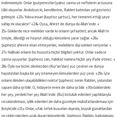
indirmemiştir. Onlar (putperestler)yalnız zanna ve nefislerin arzusuna
tâbi oluyorlar. Andolsun ki, kendilerine, Rableri katından yol gösterici
gelmiştir.
﴾23﴿
Yoksa insan (kayıtsız şartsız), her temenni ettiği şeye
sahip mi olacaktır?
﴾24﴿
Oysa, Ahiret de dünya da Allah’ındır.
﴾
25﴿
Göklerde nice melekler vardır ki onların şefaatleri; ancak Allah’ın
izniyle, dilediği ve hoşnut olduğu kimselere yarar sağlar.
﴾26﴿
Şüphesiz ahirete iman etmeyenler, meleklere dişi isimleri veriyorlar.
﴾
27﴿
Halbuki onların bu hususta hiçbir bilgileri yoktur. Onlar sadece
zanna uyuyorlar. Şüphesiz zan, hakikat namına hiçbir şey ifade etmez.
﴾
28﴿
Öyle ise bizim zikrimizden (Kur’an’dan) yüz çeviren ve dünya
hayatından başka bir şey istemeyen kimselerden yüz çevir.
﴾29﴿
İşte
onların ilimden ulaşabildikleri nokta! Şüphesiz senin Rabbin, yolundan
sapanı daha iyi bilir. O, hidayete ereni de daha iyi bilir.
﴾30﴿
Göklerdeki
her şey, yerdeki her şey Allah’ındır. (Bu) kötülük edenleri yaptıklarıyla
cezalandırması, iyilik edenleri de daha güzeliyle mükafatlandırması için
(böyle)dir.
﴾31﴿
Onlar, ufak tefek kusurları dışında, büyük günahlardan
ve çirkin işlerden uzak duran kimselerdir. Şüphesiz Rabbin, bağışlaması