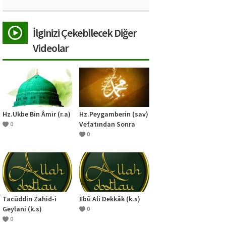
İlginizi Çekebilecek Diğer
Videolar
Hz.Ukbe Bin Âmir (r.a)
Hz.Peygamberin (sav)
Vefatından Sonra
0
0
Tacüddin Zahid-i
Ebû Ali Dekkâk (k.s)
Geylani (k.s)
0
0