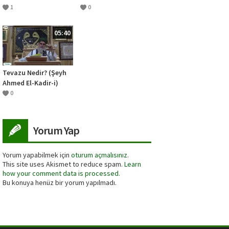
Olmanın Faydaları
KÜLLİYESİ TANITIM
1
0
VİDEOSU BÖLÜM 1
05:40
Tevazu Nedir? (Şeyh
Ahmed El-Kadir-i)
0
Yorum Yap
Yorum yapabilmek için
oturum açmalısınız
.
This site uses Akismet to reduce spam.
Learn
how your comment data is processed.
Bu konuya henüz bir yorum yapılmadı.