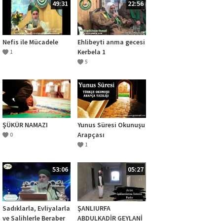
49:31
22:56
Nefis ile Mücadele
Ehlibeyti anma gecesi
Kerbela 1
1
5
ŞÜKÜR NAMAZI
Yunus Süresi Okunuşu
Arapçası
0
1
53:06
05:27
Sadıklarla, Evliyalarla
ŞANLIURFA
ve Salihlerle Beraber
ABDULKADİR GEYLANİ