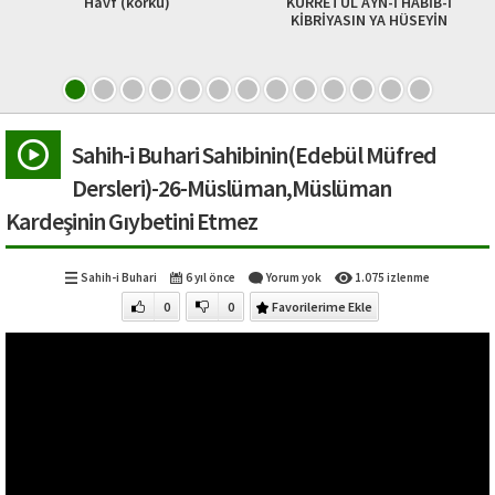
vf (korku)
KURRETÜL AYN-İ HABİB-İ
Usul-ü fıkıh
KİBRİYASIN YA HÜSEYİN
Cehri zik
Sahih-i Buhari Sahibinin(Edebül Müfred
Dersleri)-26-Müslüman,Müslüman
Kardeşinin Gıybetini Etmez
Sahih-i Buhari
6 yıl önce
Yorum yok
1.075 izlenme
0
0
Favorilerime Ekle