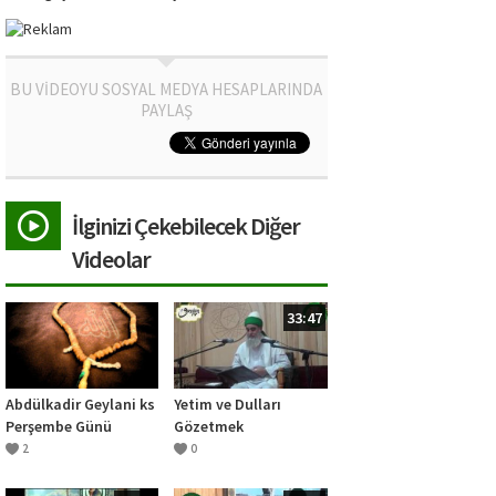
BU VİDEOYU SOSYAL MEDYA HESAPLARINDA
PAYLAŞ
İlginizi Çekebilecek Diğer
Videolar
33:47
Abdülkadir Geylani ks
Yetim ve Dulları
Perşembe Günü
Gözetmek
Salavatı
2
0