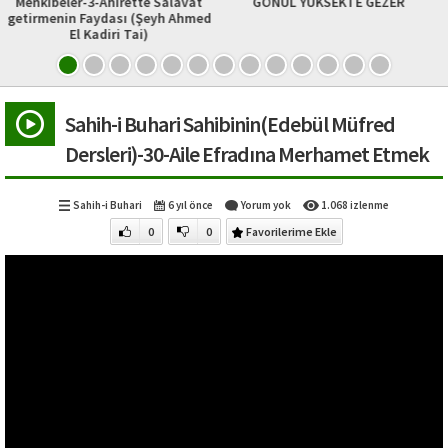
rette Salavat
GÖNÜL YÜKSEKTE GEZER
Fethu’r Rabbani 
sı (Şeyh Ahmed
24.Sohbet (Allah
 Tai)
Dünya Mü’minin Z
Sahih-i Buhari Sahibinin(Edebül Müfred
Dersleri)-30-Aile Efradına Merhamet Etmek
Sahih-i Buhari
6 yıl önce
Yorum yok
1.068 izlenme
0
0
Favorilerime Ekle