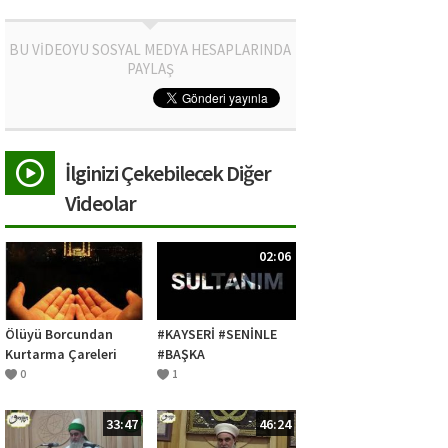
BU VİDEOYU SOSYAL MEDYA HESAPLARINDA
PAYLAŞ
İlginizi Çekebilecek Diğer
Videolar
02:06
Ölüyü Borcundan
#KAYSERİ #SENİNLE
Kurtarma Çareleri
#BAŞKA
#ĞÜZEL#SULTANIM
0
1
33:47
46:24