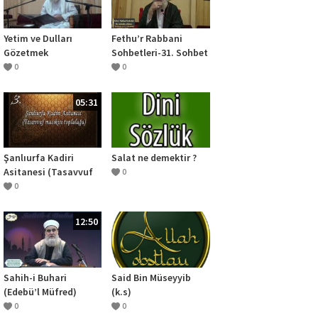
Yetim ve Dulları
Fethu’r Rabbani
Gözetmek
Sohbetleri-31. Sohbet
(İki Adımda Allah-u
0
0
Teala’ya Ulaşmak)
05:31
Şanlıurfa Kadiri
Salat ne demektir ?
Asitanesi (Tasavvuf
0
Musikisi Topluluğu)-
0
Çağırayım Mevlam
Seni
12:50
Sahih-i Buhari
Said Bin Müseyyib
(Edebü’l Müfred)
(k.s)
Dersleri-Bir Kişinin
0
0