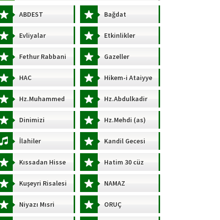
ABDEST
Bağdat
Evliyalar
Etkinlikler
Fethur Rabbani
Gazeller
HAC
Hikem-i Ataiyye
Hz.Muhammed
Hz.Abdulkadir
s.a.v)
Geylani (k.s)
Dinimizi
Hz.Mehdi (as)
ğrenelim
İlahiler
Kandil Gecesi
Kıssadan Hisse
Hatim 30 cüz
Kuşeyri Risalesi
NAMAZ
Niyazı Mısri
ORUÇ