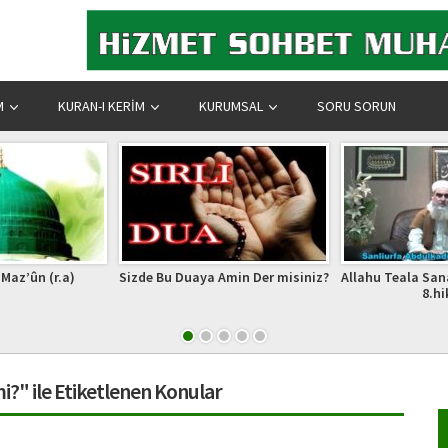
M
KURAN-I KERIM
KURUMSAL
SORU SORUN
 Amin Der misiniz?
Allahu Teala Sana Bir Kapı Açarsa
Hâlid Bin Sa
8.hikem
i?" ile Etiketlenen Konular