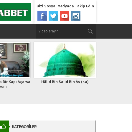
Bizi Sosyal Medyada Takip Edin
’id Bin Âs (r.a)
Müddessir Süresi Okunuşu
Zengi 
Arapçası
KATEGORİLER