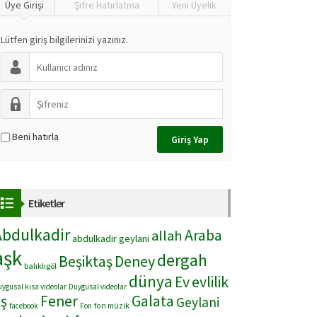
Üye Girişi
Şifre Hatırlatma
Yeni Üyelik
Lütfen giriş bilgilerinizi yazınız.
Beni hatırla
Etiketler
Abdulkadir
Araba
allah
abdulkadir geylani
aşk
dergah
Beşiktaş
Deney
balıklıgöl
dünya
Ev
evlilik
ygusal kısa videolar
Duygusal videolar
ş
Fener
Galata
Geylani
facebook
Fon
fon müzik