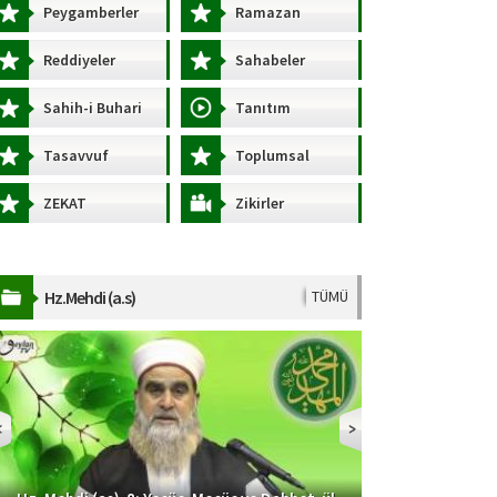
Peygamberler
Ramazan
Reddiyeler
Sahabeler
Sahih-i Buhari
Tanıtım
Tasavvuf
Toplumsal
Konular
ZEKAT
Zikirler
Hz.Mehdi (a.s)
TÜMÜ