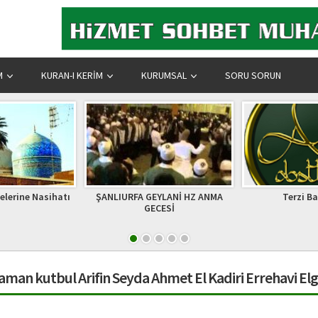
M
KURAN-I KERIM
KURUMSAL
SORU SORUN
belerine Nasihatı
ŞANLIURFA GEYLANİ HZ ANMA
Terzi Ba
GECESİ
aman kutbul Arifin Seyda Ahmet El Kadiri Errehavi Elg