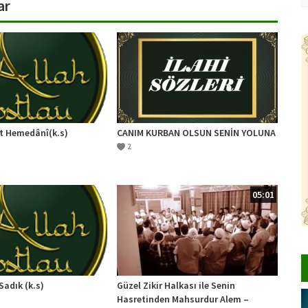
ar
t Hemedânî(k.s)
CANIM KURBAN OLSUN SENİN YOLUNA
2
05:01
adık (k.s)
Güzel Zikir Halkası ile Senin
Hasretinden Mahsurdur Alem –