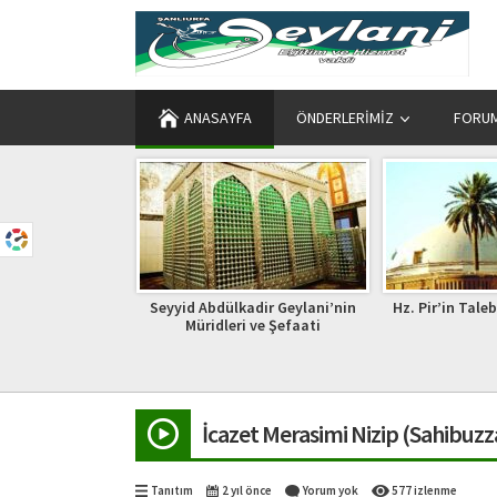
ANASAYFA
ÖNDERLERIMIZ
FORU
resi Meali
Seyyid Abdülkadir Geylani’nin
Hz. Pir’in Tale
Müridleri ve Şefaati
İcazet Merasimi Nizip (Sahibuzz
Tanıtım
2 yıl önce
Yorum yok
577 izlenme