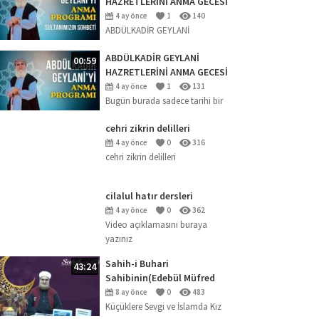
HAZRETLERİNİ ANMA GECESİ
2026 (SOHBET)
4 ay önce
1
140
ABDÜLKADİR GEYLANİ
HAZRETLERİNİ ANMA GECESİ
ABDÜLKADİR GEYLANİ
00:59
HAZRETLERİNİ ANMA GECESİ
(18.04.2026)
4 ay önce
1
131
Bugün burada sadece tarihi bir
şahsiyeti anmak için değil; ‘Kalp
cehri zikrin delilleri
uyanıklığı en büyük nimettir’
buyuran büyük mürebbi
4 ay önce
0
316
cehri zikrin delilleri
Abdülkadir Geylani
Hazretleri’nin...
cilalul hatır dersleri
4 ay önce
0
362
Video açıklamasını buraya
yazınız
Sahih-i Buhari
43:24
Sahibinin(Edebül Müfred
Dersleri)-29-Küçüklere Sevgi
8 ay önce
0
483
ve İslamda Kız Çocuklarının
Küçüklere Sevgi ve İslamda Kız