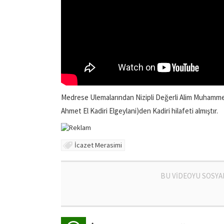
Medrese Ulemalarından Nizipli Değerli Alim Muhamme
Ahmet El Kadiri Elgeylani)den Kadiri hilafeti almıştır.
İcazet Merasimi
BU VİDEOYU SOSYA