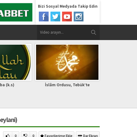
Bizi Sosyal Medyada Takip Edin
ba (k.s)
İslâm Ordusu, Tebük’te
Gaşiye Sur
eylani)
0
0
Favorilerime Ekle
Dar Ekran