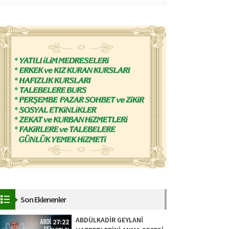
Son Eklenenler
ABDÜLKADİR GEYLANİ
27:22