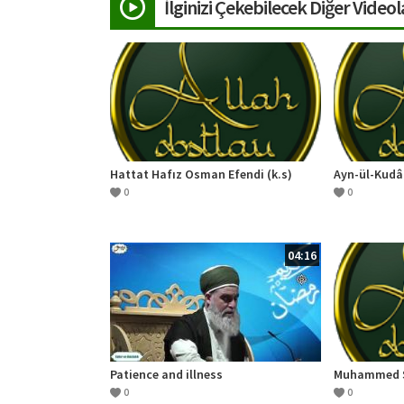
İlginizi Çekebilecek Diğer Videol
Hattat Hafız Osman Efendi (k.s)
Ayn-ül-Kudâ
0
0
04:16
Patience and illness
Muhammed S
0
0