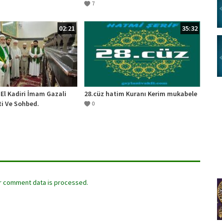
KADİRİ İLAHİLERİ ŞANLIURFA
7
02:21
35:32
El Kadiri İmam Gazali
28.cüz hatim Kuranı Kerim mukabele
ti Ve Sohbed.
0
r comment data is processed.