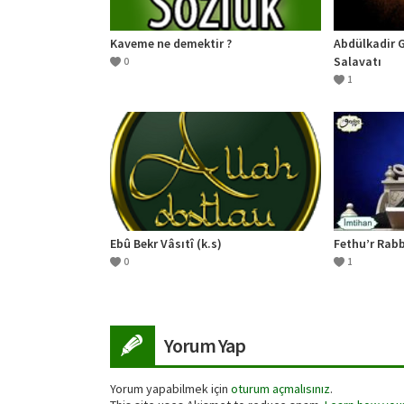
Kaveme ne demektir ?
Abdülkadir 
Salavatı
0
1
Ebû Bekr Vâsıtî (k.s)
Fethu’r Rabb
0
1
Yorum Yap
Yorum yapabilmek için
oturum açmalısınız
.