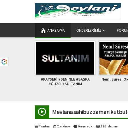
ANASAYFA
ÖNDERLERIMIZ
FORU
SENİNLE #BAŞKA
Neml Süresi Okunuşu Arapçası
Hakim Süle
L#SULTANIM
Mevlana sahibuz zaman kutbul A
Tanıtım
2 yıl önce
Yorum yok
826 izlenme