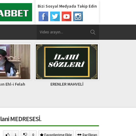
Bizi Sosyal Medyada Takip Edin
R MAHVELİ
Hz. Ali’nin İnanılmaz Hayatı
Fatır Sur
ylani MEDRESESİ.
1
0
Favorilerime Ekle
Dar Ekran