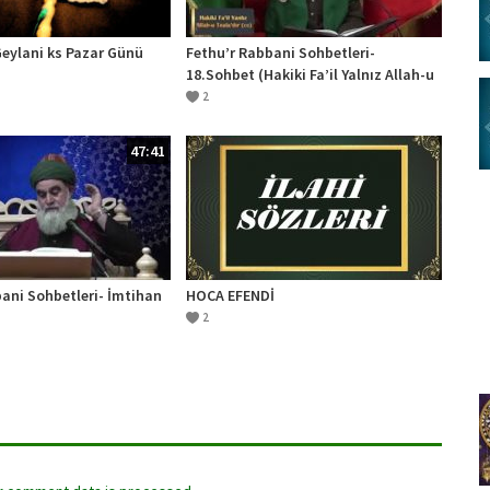
Geylani ks Pazar Günü
Fethu’r Rabbani Sohbetleri-
18.Sohbet (Hakiki Fa’il Yalnız Allah-u
Teala’dır (cc))
2
47:41
ani Sohbetleri- İmtihan
HOCA EFENDİ
2