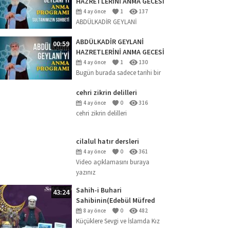
HAZRETLERİNİ ANMA GECESİ
2026 (SOHBET)
4 ay önce
1
137
ABDÜLKADİR GEYLANİ
HAZRETLERİNİ ANMA GECESİ
ABDÜLKADİR GEYLANİ
00:59
HAZRETLERİNİ ANMA GECESİ
(18.04.2026)
4 ay önce
1
130
Bugün burada sadece tarihi bir
şahsiyeti anmak için değil; ‘Kalp
cehri zikrin delilleri
uyanıklığı en büyük nimettir’
buyuran büyük mürebbi
4 ay önce
0
316
cehri zikrin delilleri
Abdülkadir Geylani
Hazretleri’nin...
cilalul hatır dersleri
4 ay önce
0
361
Video açıklamasını buraya
yazınız
Sahih-i Buhari
43:24
Sahibinin(Edebül Müfred
Dersleri)-29-Küçüklere Sevgi
8 ay önce
0
482
ve İslamda Kız Çocuklarının
Küçüklere Sevgi ve İslamda Kız