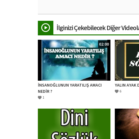
İlginizi Çekebilecek Diğer Videol
02:00
İNSANOĞLUNUN YARATILIŞ AMACI
YALIN AYAK
NEDİR ?
6
1