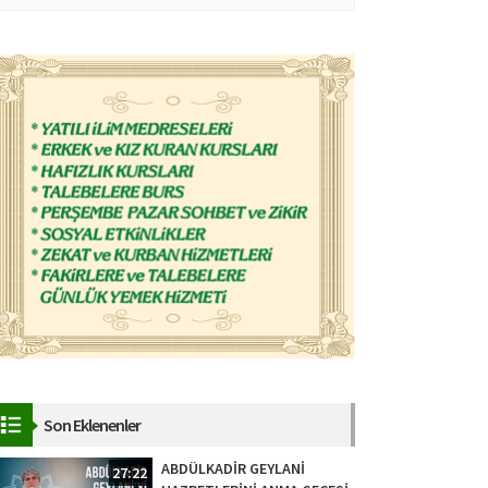
Son Eklenenler
ABDÜLKADİR GEYLANİ
27:22