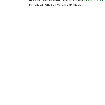
This site uses Akismet to reduce spam.
Learn how you
Bu konuya henüz bir yorum yapılmadı.