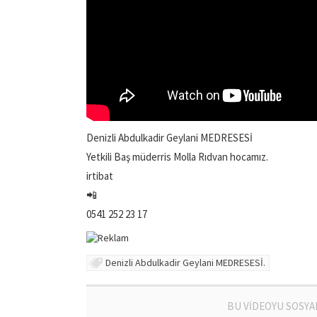
Denizli Abdulkadir Geylani MEDRESESİ
Yetkili Baş müderris Molla Rıdvan hocamız.
irtibat
📲
0541 252 23 17
Denizli Abdulkadir Geylani MEDRESESİ.
BU VİDEOYU SOSYA