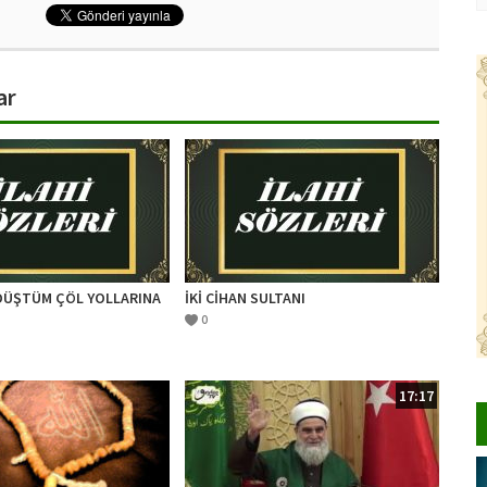
ar
 DÜŞTÜM ÇÖL YOLLARINA
İKİ CİHAN SULTANI
0
17:17