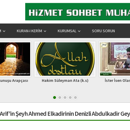
M
KURAN-I KERIM
KURUMSAL
SORU SORUN
yman Ata (k.s)
İster İsen Olasın Ehl-i Felah
ERENLE
rif’in Şeyh Ahmed Elkadirinin Denizli Abdulkadir Ge