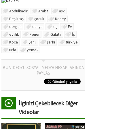
Abdulkadir
Araba
aşk
Beşiktaş
çocuk
Deney
dergah
dünya
eş
Ev
evlilik
Fener
Galata
İş
Koca
Şanlı
şarkı
türkiye
urfa
yemek
BU VİDEOYU SOSYAL MEDYA HESAPLARINDA
PAYLAŞ
İlginizi Çekebilecek Diğer
Videolar
04:24