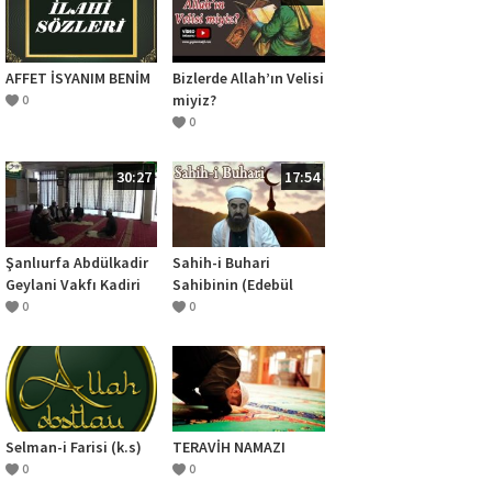
AFFET İSYANIM BENİM
Bizlerde Allah’ın Velisi
miyiz?
0
0
30:27
17:54
Şanlıurfa Abdülkadir
Sahih-i Buhari
Geylani Vakfı Kadiri
Sahibinin (Edebül
Devran Eğitimi
Müfred Dersleri)
0
0
18.Sohbet İslamiyette
Tebessüm Etmenin
Yeri
Selman-i Farisi (k.s)
TERAVİH NAMAZI
0
0