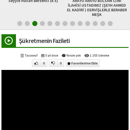
Seyyid Hasan Berzenci (k.s)
ARAYU ARAYU BULSAM İZİNİ
İLAHİSİ USTADIMIZ (ŞEYH AHMED
EL KADİRİ ) DERVİŞLERLE BERABER
MEŞK
Şükretmenin Fazileti
Tasavvuf
5 yıl önce
Yorum yok
1.103 izlenme
0
0
Favorilerime Ekle