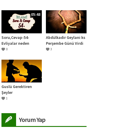
05:48
Soru,Cevap-54-
Abdülkadir Geylani ks
Evliyalar neden
Perşembe Günü Virdi
tasarruflarıyla
0
3
kafirleri ezmezler
Guslü Gerektiren
Şeyler
1
Yorum Yap