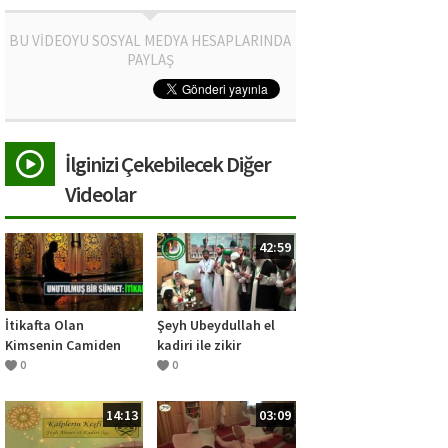
BU VİDEOYU SOSYAL MEDYA HESAPLARINDA
PAYLAŞ
İlginizi Çekebilecek Diğer
Videolar
42:59
İtikafta Olan
Şeyh Ubeydullah el
Kimsenin Camiden
kadiri ile zikir
Çıkması Ne Zaman
0
0
Caizdir Ne Zaman
Değildir?
14:13
03:09