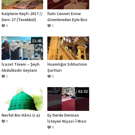
Kalplerin Keşfi-2017 //
İlahi Cennet Evine
Ders-27 (Tevekkül)
Girenlereden Eyle Bizi
Geylani Musiki Ekibi
0
1
11:45
İcazet Töreni – Şeyh
İmamlığın Sıhhatinin
Abdulkadir Geylani
Şartları
Hz. 850. Vuslat
1
0
Yıldönümü / Şanlıurfa
/ 2016
02:32
Nevfel Bin Hâris (r.a)
Ey Derde Derman
İsteyen Niyazi-İ Mısri
0
0