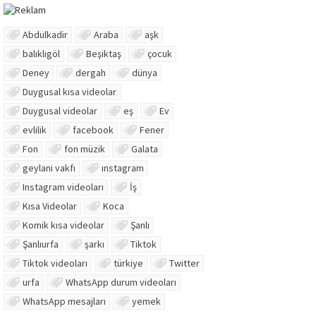
Abdulkadir
Araba
aşk
balıklıgöl
Beşiktaş
çocuk
Deney
dergah
dünya
Duygusal kısa videolar
Duygusal videolar
eş
Ev
evlilik
facebook
Fener
Fon
fon müzik
Galata
geylani vakfı
ınstagram
Instagram videoları
İş
Kısa Videolar
Koca
Komik kısa videolar
Şanlı
Şanlıurfa
şarkı
Tiktok
Tiktok videoları
türkiye
Twitter
urfa
WhatsApp durum videoları
WhatsApp mesajları
yemek