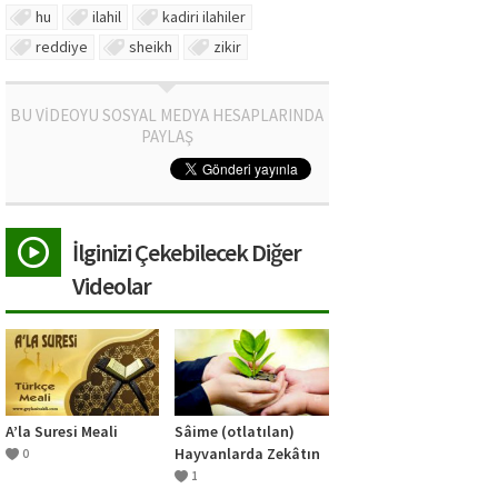
hu
ilahil
kadiri ilahiler
reddiye
sheikh
zikir
BU VİDEOYU SOSYAL MEDYA HESAPLARINDA
PAYLAŞ
İlginizi Çekebilecek Diğer
Videolar
A’la Suresi Meali
Sâime (otlatılan)
Hayvanlarda Zekâtın
0
Şartları
1