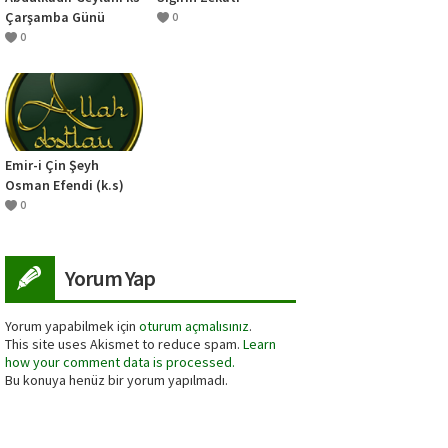
Çarşamba Günü
0
Salavatı
0
Emir-i Çin Şeyh
Osman Efendi (k.s)
0
Yorum Yap
Yorum yapabilmek için
oturum açmalısınız
.
This site uses Akismet to reduce spam.
Learn
how your comment data is processed.
Bu konuya henüz bir yorum yapılmadı.