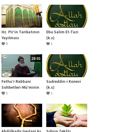
Hz. Pir’in Tarikatının
Ebu Salim Et-Tazi
Yayılması
(k.s)
0
1
28:01
Fethu’r Rabbani
Sadreddin-i Konevi
Sohbetleri-Mü’minin
(k.s)
Dünyadaki Hali
1
1
Abdülkadir Geylani ks
Sığırın Zekâtı