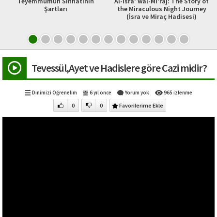
mün Sıhhatinin
Al-Isra’ wal-Mi’raj: The Story of
Kuş
Şartları
the Miraculous Night Journey
(İsra ve Miraç Hadisesi)
Tevessül,Ayet ve Hadislere göre Cazi midir?
Dinimizi Öğrenelim
6 yıl önce
Yorum yok
965 izlenme
0
0
Favorilerime Ekle