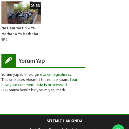
05:53
Ne Gam Yersin – Ya
Merhaba Ya Merhaba
– KADİRİ İLAHİLERİ
1
ŞANLIURFA
Yorum Yap
Yorum yapabilmek için
oturum açmalısınız
.
This site uses Akismet to reduce spam.
Learn
how your comment data is processed.
Bu konuya henüz bir yorum yapılmadı.
SİTEMİZ HAKKINDA