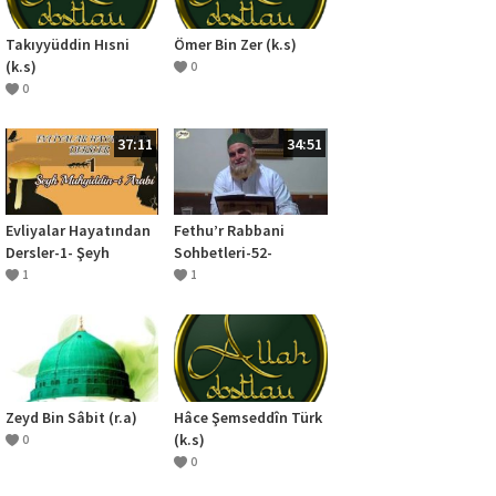
Takıyyüddin Hısni
Ömer Bin Zer (k.s)
(k.s)
0
0
37:11
34:51
Evliyalar Hayatından
Fethu’r Rabbani
Dersler-1- Şeyh
Sohbetleri-52-
Muhyiddin-i Arabi
Allah’tan
1
1
Hazretleri
Başkasından Yüz
Çevirmek
Zeyd Bin Sâbit (r.a)
Hâce Şemseddîn Türk
(k.s)
0
0