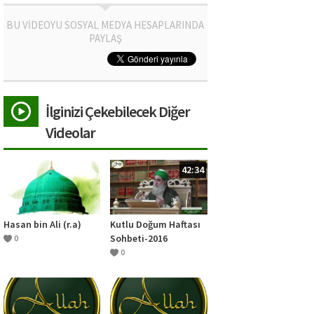
BU VİDEOYU SOSYAL MEDYA HESAPLARINDA
PAYLAŞ
İlginizi Çekebilecek Diğer
Videolar
42:34
Hasan bin Ali (r.a)
Kutlu Doğum Haftası
Sohbeti-2016
0
0