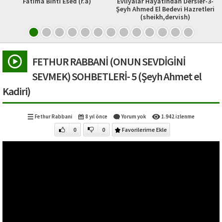
tima Binti Esed (r.a)
Evliyalar Hayatından Dersler-3-
Şeyh Ahmed El Bedevi Hazretleri
(sheikh,dervish)
FETHUR RABBANİ (ONUN SEVDİGİNİ
SEVMEK) SOHBETLERİ- 5 (Şeyh Ahmet el
Kadiri)
Fethur Rabbani
8 yıl önce
Yorum yok
1.942 izlenme
0
0
Favorilerime Ekle