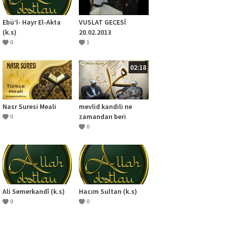
Ebü’l- Hayr El-Akta
VUSLAT GECESİ
(k.s)
20.02.2013
0
1
02:18
Nasr Suresi Meali
mevlid kandili ne
zamandan beri
0
kutlanmaktadır
0
Ali Semerkandî (k.s)
Hacım Sultan (k.s)
0
0