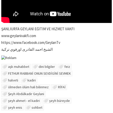
ŞANLIURFA GEYLANİ EĞİTİM VE HİZMET VAKFI
www.geylanivakfi.com
https://www.facebook.com/GeylanTv
الشيخ احمد القادرى اورفوي تركية
aşk muhabbet
dini bilgiler
feiz
FETHUR RABBANİ ONUN SEVDİGİNİ SEVMEK
halveti
kadiri
ölmeden ölüm hali bilinmez
RİFAİ
Şeyh Abdülkadir Geylani
şeyh ahmet - el kadiri
şeyh büreyde
şeyh enis
sohbet