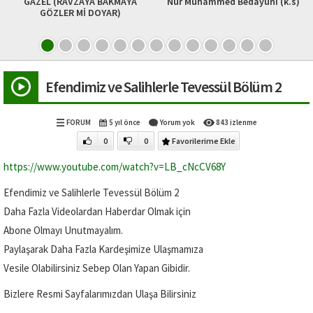
GAZEL (RAVZAYA BAKMAYA
Nur Muhammed Bedayuni (k.s)
GÖZLER Mİ DOYAR)
Efendimiz ve Salihlerle Tevessül Bölüm 2
FORUM
5 yıl önce
Yorum yok
843 izlenme
0
0
Favorilerime Ekle
https://www.youtube.com/watch?v=LB_cNcCV68Y
Efendimiz ve Salihlerle Tevessül Bölüm 2
Daha Fazla Videolardan Haberdar Olmak için
Abone Olmayı Unutmayalım.
Paylaşarak Daha Fazla Kardeşimize Ulaşmamıza
Vesile Olabilirsiniz Sebep Olan Yapan Gibidir.
Bizlere Resmi Sayfalarımızdan Ulaşa Bilirsiniz