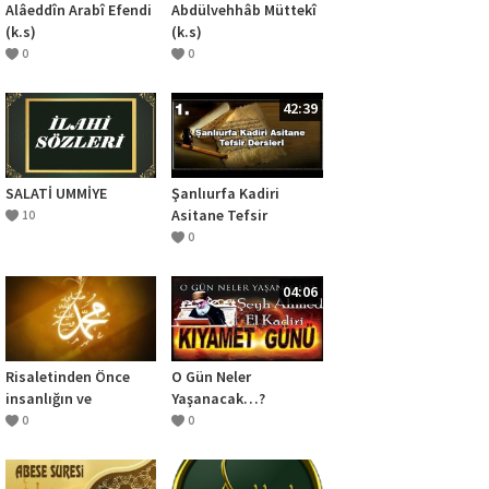
Alâeddîn Arabî Efendi
Abdülvehhâb Müttekî
(k.s)
(k.s)
0
0
42:39
SALATİ UMMİYE
Şanlıurfa Kadiri
Asitane Tefsir
10
Dersleri 1.Bölüm
0
Kuranda İhlas Ve Riya
04:06
Risaletinden Önce
O Gün Neler
insanlığın ve
Yaşanacak…?
Dünyanın Durumu
0
0