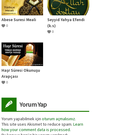
Abese Suresi Meali
Seyyid Yahya Efendi
(k.s)
0
0
Haşr Süresi Okunuşu
Arapçası
0
Yorum Yap
Yorum yapabilmek için
oturum açmalısınız
.
This site uses Akismet to reduce spam.
Learn
how your comment data is processed.
Bu konuya henüz bir yorum yapılmadı.