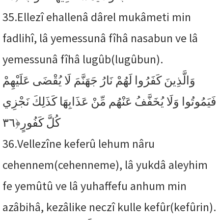
35.
Ellezî ehallenâ dârel mukâmeti min
fadlihî, lâ yemessunâ fîhâ nasabun ve lâ
yemessunâ fîhâ lugûb(lugûbun).
وَالَّذِينَ كَفَرُوا لَهُمْ نَارُ جَهَنَّمَ لَا يُقْضَى عَلَيْهِمْ
فَيَمُوتُوا وَلَا يُخَفَّفُ عَنْهُم مِّنْ عَذَابِهَا كَذَلِكَ نَجْزِي
﴿٣٦
كُلَّ كَفُورٍ
36.
Vellezîne keferû lehum nâru
cehennem(cehenneme), lâ yukdâ aleyhim
fe yemûtû ve lâ yuhaffefu anhum min
azâbihâ, kezâlike neczî kulle kefûr(kefûrin).