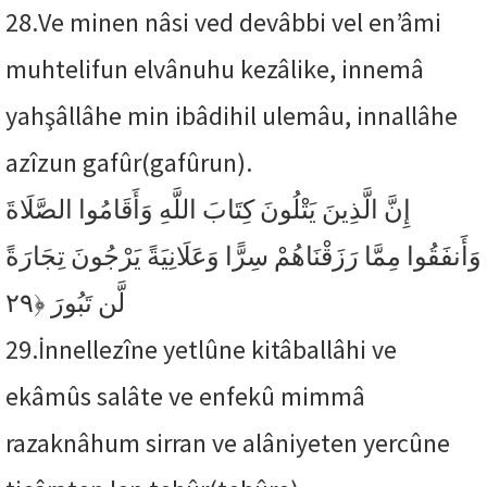
28.
Ve minen nâsi ved devâbbi vel en’âmi
muhtelifun elvânuhu kezâlike, innemâ
yahşâllâhe min ibâdihil ulemâu, innallâhe
azîzun gafûr(gafûrun).
إِنَّ الَّذِينَ يَتْلُونَ كِتَابَ اللَّهِ وَأَقَامُوا الصَّلَاةَ
وَأَنفَقُوا مِمَّا رَزَقْنَاهُمْ سِرًّا وَعَلَانِيَةً يَرْجُونَ تِجَارَةً
﴿٢٩
لَّن تَبُورَ
29.
İnnellezîne yetlûne kitâballâhi ve
ekâmûs salâte ve enfekû mimmâ
razaknâhum sirran ve alâniyeten yercûne