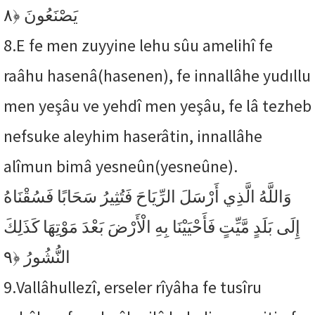
﴿٨
يَصْنَعُونَ
8.
E fe men zuyyine lehu sûu amelihî fe
raâhu hasenâ(hasenen), fe innallâhe yudıllu
men yeşâu ve yehdî men yeşâu, fe lâ tezheb
nefsuke aleyhim haserâtin, innallâhe
alîmun bimâ yesneûn(yesneûne).
وَاللَّهُ الَّذِي أَرْسَلَ الرِّيَاحَ فَتُثِيرُ سَحَابًا فَسُقْنَاهُ
إِلَى بَلَدٍ مَّيِّتٍ فَأَحْيَيْنَا بِهِ الْأَرْضَ بَعْدَ مَوْتِهَا كَذَلِكَ
﴿٩
النُّشُورُ
9.
Vallâhullezî, erseler rîyâha fe tusîru