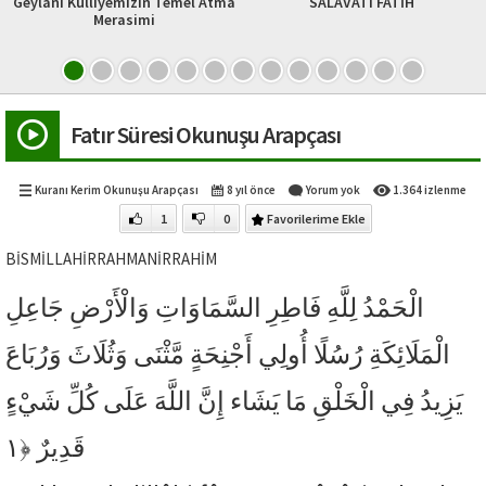
Geylani Külliyemizin Temel Atma
SALAVATI FATİH
Merasimi
Fatır Süresi Okunuşu Arapçası
Kuranı Kerim Okunuşu Arapçası
8 yıl önce
Yorum yok
1.364 izlenme
1
0
Favorilerime Ekle
BİSMİLLAHİRRAHMANİRRAHİM
الْحَمْدُ لِلَّهِ فَاطِرِ السَّمَاوَاتِ وَالْأَرْضِ جَاعِلِ
الْمَلَائِكَةِ رُسُلًا أُولِي أَجْنِحَةٍ مَّثْنَى وَثُلَاثَ وَرُبَاعَ
يَزِيدُ فِي الْخَلْقِ مَا يَشَاء إِنَّ اللَّهَ عَلَى كُلِّ شَيْءٍ
﴿١
قَدِيرٌ