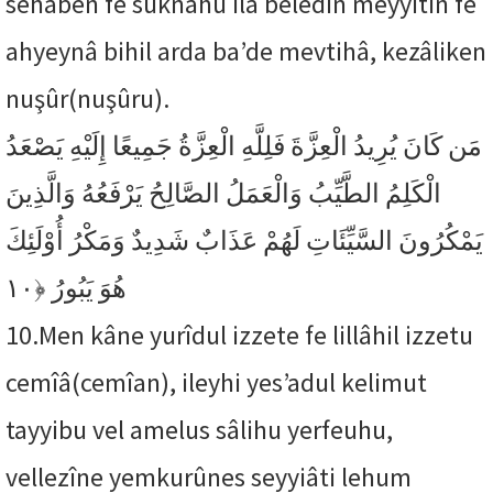
sehâben fe suknâhu ilâ beledin meyyitin fe
ahyeynâ bihil arda ba’de mevtihâ, kezâliken
nuşûr(nuşûru).
مَن كَانَ يُرِيدُ الْعِزَّةَ فَلِلَّهِ الْعِزَّةُ جَمِيعًا إِلَيْهِ يَصْعَدُ
الْكَلِمُ الطَّيِّبُ وَالْعَمَلُ الصَّالِحُ يَرْفَعُهُ وَالَّذِينَ
يَمْكُرُونَ السَّيِّئَاتِ لَهُمْ عَذَابٌ شَدِيدٌ وَمَكْرُ أُوْلَئِكَ
﴿١٠
هُوَ يَبُورُ
10.
Men kâne yurîdul izzete fe lillâhil izzetu
cemîâ(cemîan), ileyhi yes’adul kelimut
tayyibu vel amelus sâlihu yerfeuhu,
vellezîne yemkurûnes seyyiâti lehum