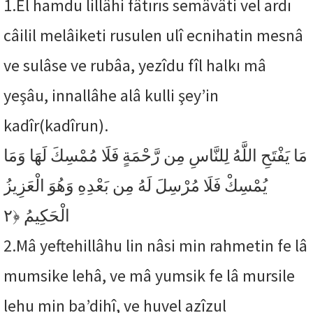
1.
El hamdu lillâhi fâtırıs semâvâti vel ardı
câilil melâiketi rusulen ulî ecnihatin mesnâ
ve sulâse ve rubâa, yezîdu fîl halkı mâ
yeşâu, innallâhe alâ kulli şey’in
kadîr(kadîrun).
مَا يَفْتَحِ اللَّهُ لِلنَّاسِ مِن رَّحْمَةٍ فَلَا مُمْسِكَ لَهَا وَمَا
يُمْسِكْ فَلَا مُرْسِلَ لَهُ مِن بَعْدِهِ وَهُوَ الْعَزِيزُ
﴿٢
الْحَكِيمُ
2.
Mâ yeftehillâhu lin nâsi min rahmetin fe lâ
mumsike lehâ, ve mâ yumsik fe lâ mursile
lehu min ba’dihî, ve huvel azîzul