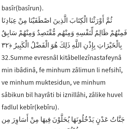
basîr(basîrun).
ثُمَّ أَوْرَثْنَا الْكِتَابَ الَّذِينَ اصْطَفَيْنَا مِنْ عِبَادِنَا
فَمِنْهُمْ ظَالِمٌ لِّنَفْسِهِ وَمِنْهُم مُّقْتَصِدٌ وَمِنْهُمْ سَابِقٌ
﴿٣٢
بِالْخَيْرَاتِ بِإِذْنِ اللَّهِ ذَلِكَ هُوَ الْفَضْلُ الْكَبِيرُ
32.
Summe evresnâl kitâbellezînastafeynâ
min ibâdinâ, fe minhum zâlimun li nefsihî,
ve minhum muktesidun, ve minhum
sâbikun bil hayrâti bi iznillâhi, zâlike huvel
fadlul kebîr(kebîru).
جَنَّاتُ عَدْنٍ يَدْخُلُونَهَا يُحَلَّوْنَ فِيهَا مِنْ أَسَاوِرَ مِن