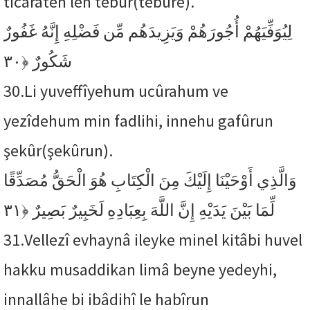
ticâraten len tebûr(tebûre).
لِيُوَفِّيَهُمْ أُجُورَهُمْ وَيَزِيدَهُم مِّن فَضْلِهِ إِنَّهُ غَفُورٌ
﴿٣٠
شَكُورٌ
30.
Li yuveffîyehum ucûrahum ve
yezîdehum min fadlihi, innehu gafûrun
şekûr(şekûrun).
وَالَّذِي أَوْحَيْنَا إِلَيْكَ مِنَ الْكِتَابِ هُوَ الْحَقُّ مُصَدِّقًا
﴿٣١
لِّمَا بَيْنَ يَدَيْهِ إِنَّ اللَّهَ بِعِبَادِهِ لَخَبِيرٌ بَصِيرٌ
31.
Vellezî evhaynâ ileyke minel kitâbi huvel
hakku musaddikan limâ beyne yedeyhi,
innallâhe bi ibâdihî le habîrun