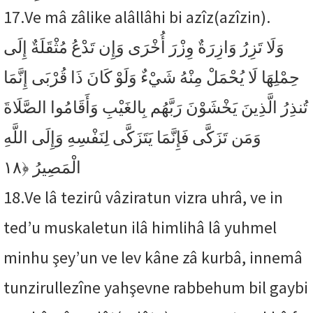
17.
Ve mâ zâlike alâllâhi bi azîz(azîzin).
وَلَا تَزِرُ وَازِرَةٌ وِزْرَ أُخْرَى وَإِن تَدْعُ مُثْقَلَةٌ إِلَى
حِمْلِهَا لَا يُحْمَلْ مِنْهُ شَيْءٌ وَلَوْ كَانَ ذَا قُرْبَى إِنَّمَا
تُنذِرُ الَّذِينَ يَخْشَوْنَ رَبَّهُم بِالغَيْبِ وَأَقَامُوا الصَّلَاةَ
وَمَن تَزَكَّى فَإِنَّمَا يَتَزَكَّى لِنَفْسِهِ وَإِلَى اللَّهِ
﴿١٨
الْمَصِيرُ
18.
Ve lâ tezirû vâziratun vizra uhrâ, ve in
ted’u muskaletun ilâ himlihâ lâ yuhmel
minhu şey’un ve lev kâne zâ kurbâ, innemâ
tunzirullezîne yahşevne rabbehum bil gaybi