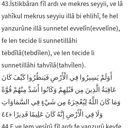
43.
İstikbâran fîl ardı ve mekres seyyii, ve lâ
yahîkul mekrus seyyiu illâ bi ehlihî, fe hel
yanzurûne illâ sunnetel evvelîn(evvelîne),
fe len tecide li sunnetillâhi
tebdîlâ(tebdîlen), ve len tecide li
sunnetillâhi tahvîlâ(tahvîlen).
أَوَلَمْ يَسِيرُوا فِي الْأَرْضِ فَيَنظُرُوا كَيْفَ كَانَ
عَاقِبَةُ الَّذِينَ مِن قَبْلِهِمْ وَكَانُوا أَشَدَّ مِنْهُمْ قُوَّةً
وَمَا كَانَ اللَّهُ لِيُعْجِزَهُ مِن شَيْءٍ فِي السَّمَاوَاتِ
﴿٤٤
وَلَا فِي الْأَرْضِ إِنَّهُ كَانَ عَلِيمًا قَدِيرًا
44.
E ve lem yesîrû fîl ardı fe yanzurû keyfe