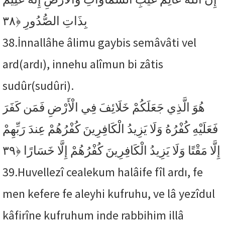
﴿٣٨
بِذَاتِ الصُّدُورِ
38.
İnnallâhe âlimu gaybis semâvâti vel
ard(ardı), innehu alîmun bi zâtis
sudûr(sudûri).
هُوَ الَّذِي جَعَلَكُمْ خَلَائِفَ فِي الْأَرْضِ فَمَن كَفَرَ
فَعَلَيْهِ كُفْرُهُ وَلَا يَزِيدُ الْكَافِرِينَ كُفْرُهُمْ عِندَ رَبِّهِمْ
﴿٣٩
إِلَّا مَقْتًا وَلَا يَزِيدُ الْكَافِرِينَ كُفْرُهُمْ إِلَّا خَسَارًا
39.
Huvellezî cealekum halâife fîl ardı, fe
men kefere fe aleyhi kufruhu, ve lâ yezîdul
kâfirîne kufruhum inde rabbihim illâ