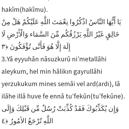
hakîm(hakîmu).
يَا أَيُّهَا النَّاسُ اذْكُرُوا نِعْمَتَ اللَّهِ عَلَيْكُمْ هَلْ مِنْ
خَالِقٍ غَيْرُ اللَّهِ يَرْزُقُكُم مِّنَ السَّمَاء وَالْأَرْضِ لَا
﴿٣
إِلَهَ إِلَّا هُوَ فَأَنَّى تُؤْفَكُونَ
3.
Yâ eyyuhân nâsuzkurû ni’metallâhi
aleykum, hel min hâlikın gayrullâhi
yerzukukum mines semâi vel ard(ardı), lâ
ilâhe illâ huve fe ennâ tu’fekûn(tu’fekûne).
وَإِن يُكَذِّبُوكَ فَقَدْ كُذِّبَتْ رُسُلٌ مِّن قَبْلِكَ وَإِلَى
﴿٤
اللَّهِ تُرْجَعُ الأمُورُ