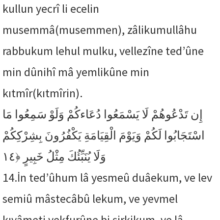
kullun yecrî li ecelin
musemmâ(musemmen), zâlikumullâhu
rabbukum lehul mulku, vellezîne ted’ûne
min dûnihî mâ yemlikûne min
kıtmîr(kıtmîrin).
إِن تَدْعُوهُمْ لَا يَسْمَعُوا دُعَاءكُمْ وَلَوْ سَمِعُوا مَا
اسْتَجَابُوا لَكُمْ وَيَوْمَ الْقِيَامَةِ يَكْفُرُونَ بِشِرْكِكُمْ
﴿١٤
وَلَا يُنَبِّئُكَ مِثْلُ خَبِيرٍ
14.
İn ted’ûhum lâ yesmeû duâekum, ve lev
semiû mâstecâbû lekum, ve yevmel
kıyâmeti yekfurûne bi şirkikum, ve lâ