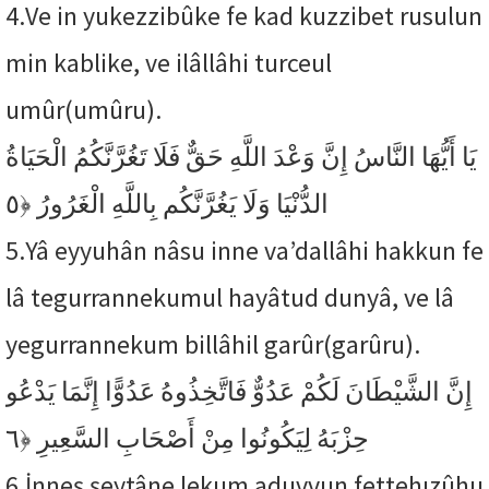
4.
Ve in yukezzibûke fe kad kuzzibet rusulun
min kablike, ve ilâllâhi turceul
umûr(umûru).
يَا أَيُّهَا النَّاسُ إِنَّ وَعْدَ اللَّهِ حَقٌّ فَلَا تَغُرَّنَّكُمُ الْحَيَاةُ
﴿٥
الدُّنْيَا وَلَا يَغُرَّنَّكُم بِاللَّهِ الْغَرُورُ
5.
Yâ eyyuhân nâsu inne va’dallâhi hakkun fe
lâ tegurrannekumul hayâtud dunyâ, ve lâ
yegurrannekum billâhil garûr(garûru).
إِنَّ الشَّيْطَانَ لَكُمْ عَدُوٌّ فَاتَّخِذُوهُ عَدُوًّا إِنَّمَا يَدْعُو
﴿٦
حِزْبَهُ لِيَكُونُوا مِنْ أَصْحَابِ السَّعِيرِ
6.
İnneş şeytâne lekum aduvvun fettehızûhu