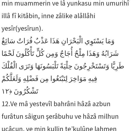
min muammerin ve lâ yunkasu min umurihî
illâ fî kitâbin, inne zâlike alâllâhi
yesîr(yesîrun).
وَمَا يَسْتَوِي الْبَحْرَانِ هَذَا عَذْبٌ فُرَاتٌ سَائِغٌ
شَرَابُهُ وَهَذَا مِلْحٌ أُجَاجٌ وَمِن كُلٍّ تَأْكُلُونَ لَحْمًا
طَرِيًّا وَتَسْتَخْرِجُونَ حِلْيَةً تَلْبَسُونَهَا وَتَرَى الْفُلْكَ
فِيهِ مَوَاخِرَ لِتَبْتَغُوا مِن فَضْلِهِ وَلَعَلَّكُمْ
﴿١٢
تَشْكُرُونَ
12.
Ve mâ yestevîl bahrâni hâzâ azbun
furâtun sâigun şerâbuhu ve hâzâ milhun
ucâcun, ve min kullin te’kulûne lahmen