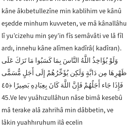
kâne âkıbetullezîne min kablihim ve kânû
eşedde minhum kuvveten, ve mâ kânallâhu
lî yu’cizehu min şey’in fîs semâvâti ve lâ fîl
ardı, innehu kâne alîmen kadîrâ( kadîran).
وَلَوْ يُؤَاخِذُ اللَّهُ النَّاسَ بِمَا كَسَبُوا مَا تَرَكَ عَلَى
ظَهْرِهَا مِن دَابَّةٍ وَلَكِن يُؤَخِّرُهُمْ إِلَى أَجَلٍ مُّسَمًّى
﴿٤٥
فَإِذَا جَاء أَجَلُهُمْ فَإِنَّ اللَّهَ كَانَ بِعِبَادِهِ بَصِيرًا
45.
Ve lev yuâhızullâhun nâse bimâ kesebû
mâ terake alâ zahrihâ min dâbbetin, ve
lâkin yuahhıruhum ilâ ecelin