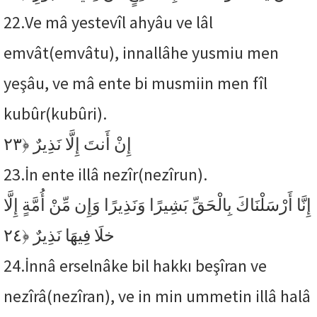
22.
Ve mâ yestevîl ahyâu ve lâl
emvât(emvâtu), innallâhe yusmiu men
yeşâu, ve mâ ente bi musmiin men fîl
kubûr(kubûri).
﴿٢٣
إِنْ أَنتَ إِلَّا نَذِيرٌ
23.
İn ente illâ nezîr(nezîrun).
إِنَّا أَرْسَلْنَاكَ بِالْحَقِّ بَشِيرًا وَنَذِيرًا وَإِن مِّنْ أُمَّةٍ إِلَّا
﴿٢٤
خلَا فِيهَا نَذِيرٌ
24.
İnnâ erselnâke bil hakkı beşîran ve
nezîrâ(nezîran), ve in min ummetin illâ halâ