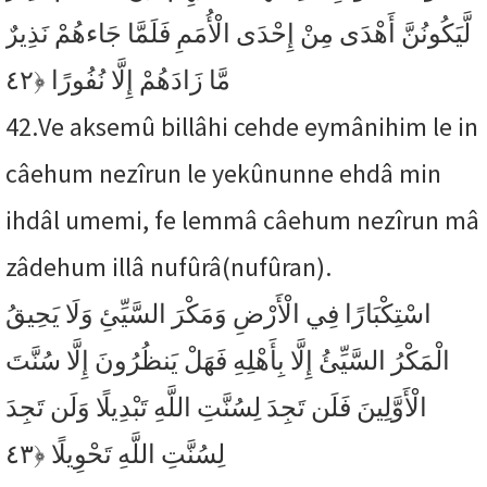
لَّيَكُونُنَّ أَهْدَى مِنْ إِحْدَى الْأُمَمِ فَلَمَّا جَاءهُمْ نَذِيرٌ
﴿٤٢
مَّا زَادَهُمْ إِلَّا نُفُورًا
42.
Ve aksemû billâhi cehde eymânihim le in
câehum nezîrun le yekûnunne ehdâ min
ihdâl umemi, fe lemmâ câehum nezîrun mâ
zâdehum illâ nufûrâ(nufûran).
اسْتِكْبَارًا فِي الْأَرْضِ وَمَكْرَ السَّيِّئِ وَلَا يَحِيقُ
الْمَكْرُ السَّيِّئُ إِلَّا بِأَهْلِهِ فَهَلْ يَنظُرُونَ إِلَّا سُنَّتَ
الْأَوَّلِينَ فَلَن تَجِدَ لِسُنَّتِ اللَّهِ تَبْدِيلًا وَلَن تَجِدَ
﴿٤٣
لِسُنَّتِ اللَّهِ تَحْوِيلًا