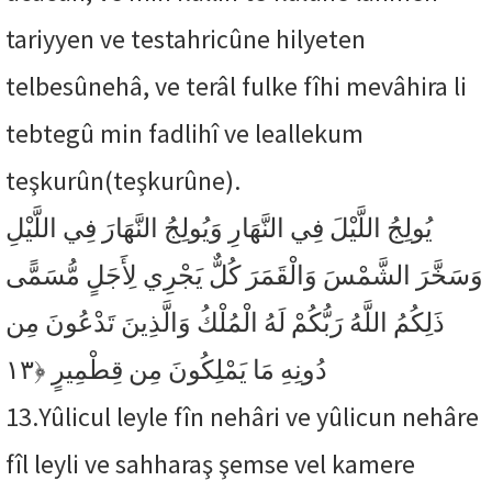
tariyyen ve testahricûne hilyeten
telbesûnehâ, ve terâl fulke fîhi mevâhira li
tebtegû min fadlihî ve leallekum
teşkurûn(teşkurûne).
يُولِجُ اللَّيْلَ فِي النَّهَارِ وَيُولِجُ النَّهَارَ فِي اللَّيْلِ
وَسَخَّرَ الشَّمْسَ وَالْقَمَرَ كُلٌّ يَجْرِي لِأَجَلٍ مُّسَمًّى
ذَلِكُمُ اللَّهُ رَبُّكُمْ لَهُ الْمُلْكُ وَالَّذِينَ تَدْعُونَ مِن
﴿١٣
دُونِهِ مَا يَمْلِكُونَ مِن قِطْمِيرٍ
13.
Yûlicul leyle fîn nehâri ve yûlicun nehâre
fîl leyli ve sahharaş şemse vel kamere