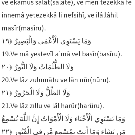
ve ekâmûs salât(salâte), ve men tezekkâ fe
innemâ yetezekkâ li nefsihî, ve ilâllâhil
masîr(masîru).
﴿١٩
وَمَا يَسْتَوِي الْأَعْمَى وَالْبَصِيرُ
19.
Ve mâ yestevîl a’mâ vel basîr(basîru).
﴿٢٠
وَلَا الظُّلُمَاتُ وَلَا النُّورُ
20.
Ve lâz zulumâtu ve lân nûr(nûru).
﴿٢١
وَلَا الظِّلُّ وَلَا الْحَرُورُ
21.
Ve lâz zıllu ve lâl harûr(harûru).
وَمَا يَسْتَوِي الْأَحْيَاء وَلَا الْأَمْوَاتُ إِنَّ اللَّهَ يُسْمِعُ
﴿٢٢
مَن يَشَاء وَمَا أَنتَ بِمُسْمِعٍ مَّن فِي الْقُبُورِ