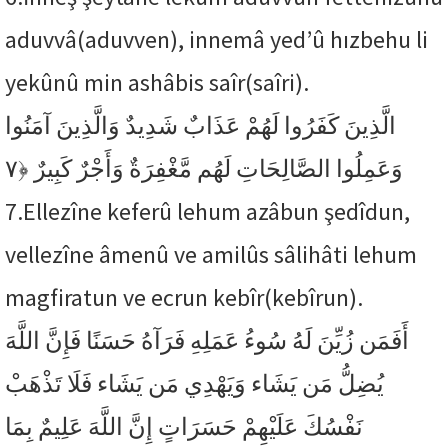
aduvvâ(aduvven), innemâ yed’û hızbehu li
yekûnû min ashâbis saîr(saîri).
الَّذِينَ كَفَرُوا لَهُمْ عَذَابٌ شَدِيدٌ وَالَّذِينَ آمَنُوا
﴿٧
وَعَمِلُوا الصَّالِحَاتِ لَهُم مَّغْفِرَةٌ وَأَجْرٌ كَبِيرٌ
7.
Ellezîne keferû lehum azâbun şedîdun,
vellezîne âmenû ve amilûs sâlihâti lehum
magfiratun ve ecrun kebîr(kebîrun).
أَفَمَن زُيِّنَ لَهُ سُوءُ عَمَلِهِ فَرَآهُ حَسَنًا فَإِنَّ اللَّهَ
يُضِلُّ مَن يَشَاء وَيَهْدِي مَن يَشَاء فَلَا تَذْهَبْ
نَفْسُكَ عَلَيْهِمْ حَسَرَاتٍ إِنَّ اللَّهَ عَلِيمٌ بِمَا