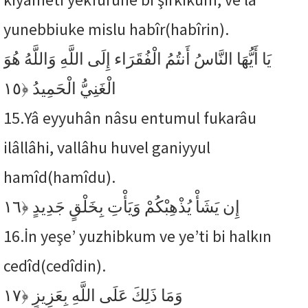
yunebbiuke mislu habîr(habîrin).
يَا أَيُّهَا النَّاسُ أَنتُمُ الْفُقَرَاء إِلَى اللَّهِ وَاللَّهُ هُوَ
﴿١٥
الْغَنِيُّ الْحَمِيدُ
15.
Yâ eyyuhân nâsu entumul fukarâu
ilâllâhi, vallâhu huvel ganiyyul
hamîd(hamîdu).
﴿١٦
إِن يَشَأْ يُذْهِبْكُمْ وَيَأْتِ بِخَلْقٍ جَدِيدٍ
16.
İn yeşe’ yuzhibkum ve ye’ti bi halkın
cedîd(cedîdin).
﴿١٧
وَمَا ذَلِكَ عَلَى اللَّهِ بِعَزِيزٍ