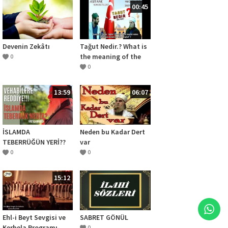
00:45
Devenin Zekâtı
Tağut Nedir.? What is
the meaning of the
0
word ‘’Taghut’’ ?
0
13:59
06:07
İSLAMDA
Neden bu Kadar Dert
TEBERRÜĞÜN YERİ??
var
0
0
15:12
Ehl-i Beyt Sevgisi ve
SABRET GÖNÜL
Kerbela Programı-
0