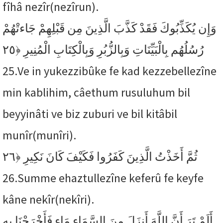
fîhâ nezîr(nezîrun).
وَإِن يُكَذِّبُوكَ فَقَدْ كَذَّبَ الَّذِينَ مِن قَبْلِهِمْ جَاءتْهُمْ
﴿٢٥
رُسُلُهُم بِالْبَيِّنَاتِ وَبِالزُّبُرِ وَبِالْكِتَابِ الْمُنِيرِ
25.
Ve in yukezzibûke fe kad kezzebellezîne
min kablihim, câethum rusuluhum bil
beyyinâti ve biz zuburi ve bil kitâbil
munîr(munîri).
﴿٢٦
ثُمَّ أَخَذْتُ الَّذِينَ كَفَرُوا فَكَيْفَ كَانَ نَكِيرِ
26.
Summe ehaztullezîne keferû fe keyfe
kâne nekîr(nekîri).
أَلَمْ تَرَ أَنَّ اللَّهَ أَنزَلَ مِنَ السَّمَاء مَاء فَأَخْرَجْنَا بِهِ