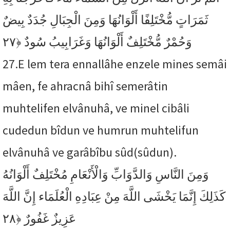
ثَمَرَاتٍ مُّخْتَلِفًا أَلْوَانُهَا وَمِنَ الْجِبَالِ جُدَدٌ بِيضٌ
﴿٢٧
وَحُمْرٌ مُّخْتَلِفٌ أَلْوَانُهَا وَغَرَابِيبُ سُودٌ
27.
E lem tera ennallâhe enzele mines semâi
mâen, fe ahracnâ bihî semerâtin
muhtelifen elvânuhâ, ve minel cibâli
cudedun bîdun ve humrun muhtelifun
elvânuhâ ve garâbîbu sûd(sûdun).
وَمِنَ النَّاسِ وَالدَّوَابِّ وَالْأَنْعَامِ مُخْتَلِفٌ أَلْوَانُهُ
كَذَلِكَ إِنَّمَا يَخْشَى اللَّهَ مِنْ عِبَادِهِ الْعُلَمَاء إِنَّ اللَّهَ
﴿٢٨
عَزِيزٌ غَفُورٌ