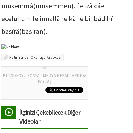
musemmâ(musemmen), fe izâ câe
eceluhum fe innallâhe kâne bi ibâdihî
basîrâ(basîran).
Fatır Süresi Okunuşu Arapçası
BU VİDEOYU SOSYAL MEDYA HESAPLARINDA
PAYLAŞ
İlginizi Çekebilecek Diğer
Videolar