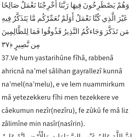
وَهُمْ يَصْطَرِخُونَ فِيهَا رَبَّنَا أَخْرِجْنَا نَعْمَلْ صَالِحًا
غَيْرَ الَّذِي كُنَّا نَعْمَلُ أَوَلَمْ نُعَمِّرْكُم مَّا يَتَذَكَّرُ فِيهِ
مَن تَذَكَّرَ وَجَاءكُمُ النَّذِيرُ فَذُوقُوا فَمَا لِلظَّالِمِينَ
﴿٣٧
مِن نَّصِيرٍ
37.
Ve hum yastarihûne fîhâ, rabbenâ
ahricnâ na’mel sâlihan gayrallezî kunnâ
na’mel(na’melu), e ve lem nuammirkum
mâ yetezekkeru fîhi men tezekkere ve
câekumun nezîr(nezîru), fe zûkû fe mâ liz
zâlimîne min nasîr(nasîrin).
إِنَّ اللَّهَ عَالِمُ غَيْبِ السَّمَاوَاتِ وَالْأَرْضِ إِنَّهُ عَلِيمٌ