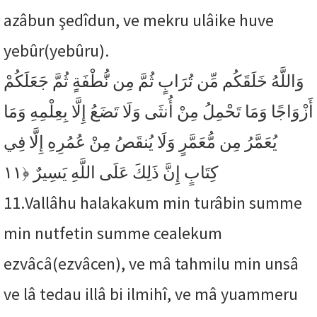
azâbun şedîdun, ve mekru ulâike huve
yebûr(yebûru).
وَاللَّهُ خَلَقَكُم مِّن تُرَابٍ ثُمَّ مِن نُّطْفَةٍ ثُمَّ جَعَلَكُمْ
أَزْوَاجًا وَمَا تَحْمِلُ مِنْ أُنثَى وَلَا تَضَعُ إِلَّا بِعِلْمِهِ وَمَا
يُعَمَّرُ مِن مُّعَمَّرٍ وَلَا يُنقَصُ مِنْ عُمُرِهِ إِلَّا فِي
﴿١١
كِتَابٍ إِنَّ ذَلِكَ عَلَى اللَّهِ يَسِيرٌ
11.
Vallâhu halakakum min turâbin summe
min nutfetin summe cealekum
ezvâcâ(ezvâcen), ve mâ tahmilu min unsâ
ve lâ tedau illâ bi ilmihî, ve mâ yuammeru