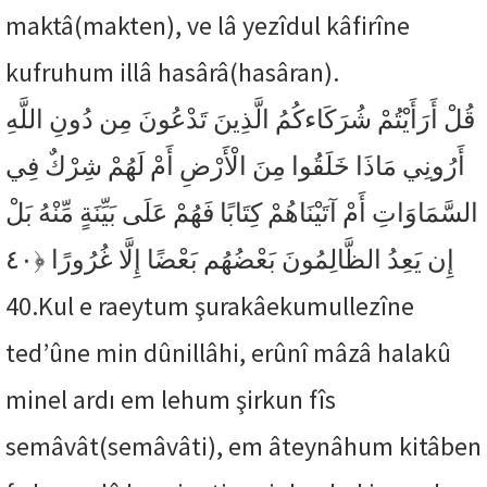
maktâ(makten), ve lâ yezîdul kâfirîne
kufruhum illâ hasârâ(hasâran).
قُلْ أَرَأَيْتُمْ شُرَكَاءكُمُ الَّذِينَ تَدْعُونَ مِن دُونِ اللَّهِ
أَرُونِي مَاذَا خَلَقُوا مِنَ الْأَرْضِ أَمْ لَهُمْ شِرْكٌ فِي
السَّمَاوَاتِ أَمْ آتَيْنَاهُمْ كِتَابًا فَهُمْ عَلَى بَيِّنَةٍ مِّنْهُ بَلْ
﴿٤٠
إِن يَعِدُ الظَّالِمُونَ بَعْضُهُم بَعْضًا إِلَّا غُرُورًا
40.
Kul e raeytum şurakâekumullezîne
ted’ûne min dûnillâhi, erûnî mâzâ halakû
minel ardı em lehum şirkun fîs
semâvât(semâvâti), em âteynâhum kitâben