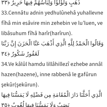
﴿٣٣
ذَهَبٍ وَلُؤْلُؤًا وَلِبَاسُهُمْ فِيهَا حَرِيرٌ
33.
Cennâtu adnin yedhulûnehâ yuhallevne
fîhâ min esâvire min zehebin ve lu’luen, ve
libâsuhum fîhâ harîr(harîrun).
وَقَالُوا الْحَمْدُ لِلَّهِ الَّذِي أَذْهَبَ عَنَّا الْحَزَنَ إِنَّ رَبَّنَا
﴿٣٤
لَغَفُورٌ شَكُورٌ
34.
Ve kâlûl hamdu lillâhillezî ezhebe annâl
hazen(hazene), inne rabbenâ le gafûrun
şekûr(şekûrun).
الَّذِي أَحَلَّنَا دَارَ الْمُقَامَةِ مِن فَضْلِهِ لَا يَمَسُّنَا فِيهَا
﴿٣٥
نَصَبٌ وَلَا يَمَسُّنَا فِيهَا لُغُوبٌ