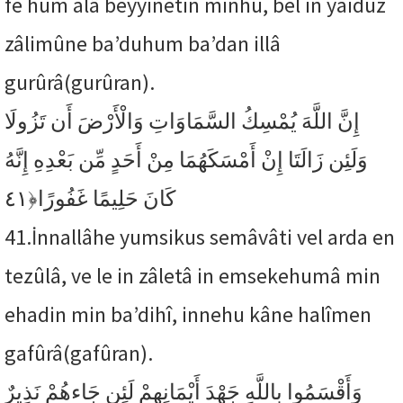
fe hum alâ beyyinetin minhu, bel in yaıduz
zâlimûne ba’duhum ba’dan illâ
gurûrâ(gurûran).
إِنَّ اللَّهَ يُمْسِكُ السَّمَاوَاتِ وَالْأَرْضَ أَن تَزُولَا
وَلَئِن زَالَتَا إِنْ أَمْسَكَهُمَا مِنْ أَحَدٍ مِّن بَعْدِهِ إِنَّهُ
﴿٤١
كَانَ حَلِيمًا غَفُورًا
41.
İnnallâhe yumsikus semâvâti vel arda en
tezûlâ, ve le in zâletâ in emsekehumâ min
ehadin min ba’dihî, innehu kâne halîmen
gafûrâ(gafûran).
وَأَقْسَمُوا بِاللَّهِ جَهْدَ أَيْمَانِهِمْ لَئِن جَاءهُمْ نَذِيرٌ