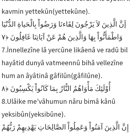
kavmin yettekûn(yettekûne).
إَنَّ الَّذِينَ لاَ يَرْجُونَ لِقَاءنَا وَرَضُواْ بِالْحَياةِ الدُّنْيَا
﴿٧
وَاطْمَأَنُّواْ بِهَا وَالَّذِينَ هُمْ عَنْ آيَاتِنَا غَافِلُونَ
7.
İnnellezîne lâ yercûne likâenâ ve radû bil
hayâtid dunyâ vatmeennû bihâ vellezîne
hum an âyâtinâ gâfilûn(gâfilûne).
﴿٨
أُوْلَئِكَ مَأْوَاهُمُ النُّارُ بِمَا كَانُواْ يَكْسِبُونَ
8.
Ulâike me’vâhumun nâru bimâ kânû
yeksibûn(yeksibûne).
إِنَّ الَّذِينَ آمَنُواْ وَعَمِلُواْ الصَّالِحَاتِ يَهْدِيهِمْ رَبُّهُمْ