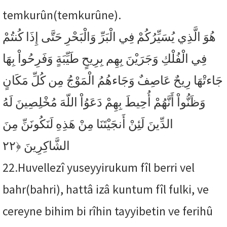
temkurûn(temkurûne).
هُوَ الَّذِي يُسَيِّرُكُمْ فِي الْبَرِّ وَالْبَحْرِ حَتَّى إِذَا كُنتُمْ
فِي الْفُلْكِ وَجَرَيْنَ بِهِم بِرِيحٍ طَيِّبَةٍ وَفَرِحُواْ بِهَا
جَاءتْهَا رِيحٌ عَاصِفٌ وَجَاءهُمُ الْمَوْجُ مِن كُلِّ مَكَانٍ
وَظَنُّواْ أَنَّهُمْ أُحِيطَ بِهِمْ دَعَوُاْ اللّهَ مُخْلِصِينَ لَهُ
الدِّينَ لَئِنْ أَنجَيْتَنَا مِنْ هَذِهِ لَنَكُونَنِّ مِنَ
﴿٢٢
الشَّاكِرِينَ
22.
Huvellezî yuseyyirukum fîl berri vel
bahr(bahri), hattâ izâ kuntum fîl fulki, ve
cereyne bihim bi rîhin tayyibetin ve ferihû