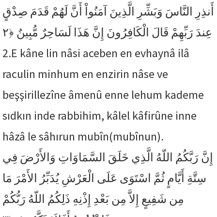
أَنذِرِ النَّاسَ وَبَشِّرِ الَّذِينَ آمَنُواْ أَنَّ لَهُمْ قَدَمَ صِدْقٍ
﴿٢
عِندَ رَبِّهِمْ قَالَ الْكَافِرُونَ إِنَّ هَذَا لَسَاحِرٌ مُّبِينٌ
2.
E kâne lin nâsi aceben en evhaynâ ilâ
raculin minhum en enzirin nâse ve
beşşirillezîne âmenû enne lehum kademe
sıdkın inde rabbihim, kâlel kâfirûne inne
hâzâ le sâhırun mubîn(mubînun).
إِنَّ رَبَّكُمُ اللّهُ الَّذِي خَلَقَ السَّمَاوَاتِ وَالأَرْضَ فِي
سِتَّةِ أَيَّامٍ ثُمَّ اسْتَوَى عَلَى الْعَرْشِ يُدَبِّرُ الأَمْرَ مَا
مِن شَفِيعٍ إِلاَّ مِن بَعْدِ إِذْنِهِ ذَلِكُمُ اللّهُ رَبُّكُمْ