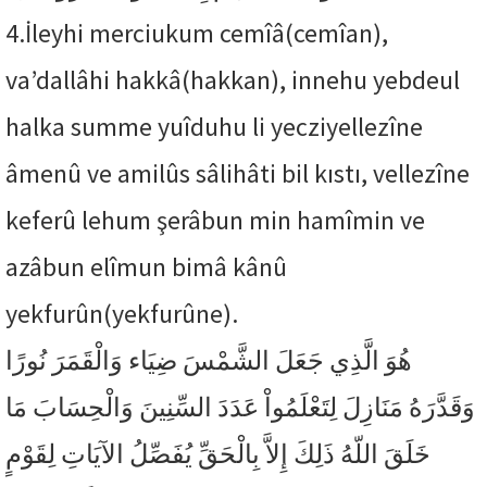
4.
İleyhi merciukum cemîâ(cemîan),
va’dallâhi hakkâ(hakkan), innehu yebdeul
halka summe yuîduhu li yecziyellezîne
âmenû ve amilûs sâlihâti bil kıstı, vellezîne
keferû lehum şerâbun min hamîmin ve
azâbun elîmun bimâ kânû
yekfurûn(yekfurûne).
هُوَ الَّذِي جَعَلَ الشَّمْسَ ضِيَاء وَالْقَمَرَ نُورًا
وَقَدَّرَهُ مَنَازِلَ لِتَعْلَمُواْ عَدَدَ السِّنِينَ وَالْحِسَابَ مَا
خَلَقَ اللّهُ ذَلِكَ إِلاَّ بِالْحَقِّ يُفَصِّلُ الآيَاتِ لِقَوْمٍ