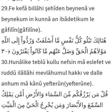
29.
Fe kefâ billâhi şehîden beynenâ ve
beynekum in kunnâ an ibâdetikum le
gâfilîn(gâfilîne).
هُنَالِكَ تَبْلُو كُلُّ نَفْسٍ مَّا أَسْلَفَتْ وَرُدُّواْ إِلَى اللّهِ
﴿٣٠
مَوْلاَهُمُ الْحَقِّ وَضَلَّ عَنْهُم مَّا كَانُواْ يَفْتَرُونَ
30.
Hunâlike teblû kullu nefsin mâ eslefet ve
ruddû ilâllâhi mevlâhumul hakkı ve dalle
anhum mâ kânû yefterûn(yefterûne).
قُلْ مَن يَرْزُقُكُم مِّنَ السَّمَاء وَالأَرْضِ أَمَّن يَمْلِكُ
السَّمْعَ والأَبْصَارَ وَمَن يُخْرِجُ الْحَيَّ مِنَ الْمَيِّتِ