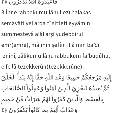
﴿٣
فَاعْبُدُوهُ أَفَلاَ تَذَكَّرُونَ
3.
İnne rabbekumullâhullezî halakas
semâvâti vel arda fî sitteti eyyâmin
summestevâ alâl arşi yudebbirul
emr(emre), mâ min şefîin illâ min ba’di
iznihî, zâlikumullâhu rabbukum fa’budûhu,
e fe lâ tezekkerûn(tezekkerûne).
إِلَيْهِ مَرْجِعُكُمْ جَمِيعًا وَعْدَ اللّهِ حَقًّا إِنَّهُ يَبْدَأُ الْخَلْقَ
ثُمَّ يُعِيدُهُ لِيَجْزِيَ الَّذِينَ آمَنُواْ وَعَمِلُواْ الصَّالِحَاتِ
بِالْقِسْطِ وَالَّذِينَ كَفَرُواْ لَهُمْ شَرَابٌ مِّنْ حَمِيمٍ
﴿٤
وَعَذَابٌ أَلِيمٌ بِمَا كَانُواْ يَكْفُرُونَ