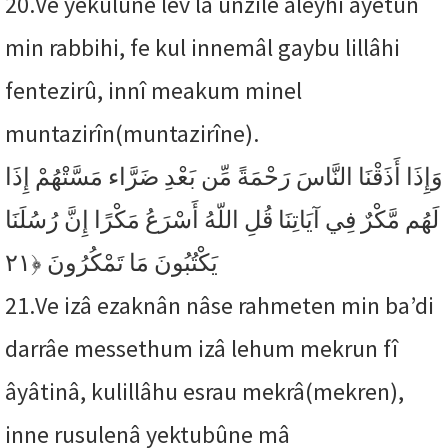
20.
Ve yekûlûne lev lâ unzile aleyhi âyetun
min rabbihi, fe kul innemâl gaybu lillâhi
fentezirû, innî meakum minel
muntazirîn(muntazirîne).
وَإِذَا أَذَقْنَا النَّاسَ رَحْمَةً مِّن بَعْدِ ضَرَّاء مَسَّتْهُمْ إِذَا
لَهُم مَّكْرٌ فِي آيَاتِنَا قُلِ اللّهُ أَسْرَعُ مَكْرًا إِنَّ رُسُلَنَا
﴿٢١
يَكْتُبُونَ مَا تَمْكُرُونَ
21.
Ve izâ ezaknân nâse rahmeten min ba’di
darrâe messethum izâ lehum mekrun fî
âyâtinâ, kulillâhu esrau mekrâ(mekren),
inne rusulenâ yektubûne mâ