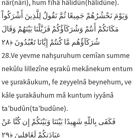
nâr(nâri), hum fîhâ hâlidûn(hâlidûne).
وَيَوْمَ نَحْشُرُهُمْ جَمِيعًا ثُمَّ نَقُولُ لِلَّذِينَ أَشْرَكُواْ
مَكَانَكُمْ أَنتُمْ وَشُرَكَآؤُكُمْ فَزَيَّلْنَا بَيْنَهُمْ وَقَالَ
﴿٢٨
شُرَكَآؤُهُم مَّا كُنتُمْ إِيَّانَا تَعْبُدُونَ
28.
Ve yevme nahşuruhum cemîan summe
nekûlu lillezîne eşrakû mekânekum entum
ve şurakâukum, fe zeyyelnâ beynehum, ve
kâle şurakâuhum mâ kuntum iyyânâ
ta’budûn(ta’budûne).
فَكَفَى بِاللّهِ شَهِيدًا بَيْنَنَا وَبَيْنَكُمْ إِن كُنَّا عَنْ
﴿٢٩
عِبَادَتِكُمْ لَغَافِلِينَ