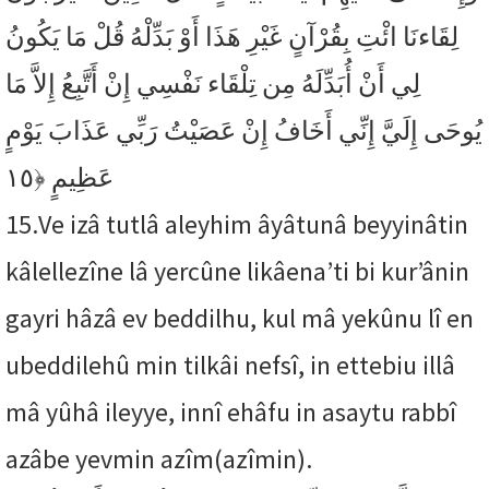
لِقَاءنَا ائْتِ بِقُرْآنٍ غَيْرِ هَذَا أَوْ بَدِّلْهُ قُلْ مَا يَكُونُ
لِي أَنْ أُبَدِّلَهُ مِن تِلْقَاء نَفْسِي إِنْ أَتَّبِعُ إِلاَّ مَا
يُوحَى إِلَيَّ إِنِّي أَخَافُ إِنْ عَصَيْتُ رَبِّي عَذَابَ يَوْمٍ
﴿١٥
عَظِيمٍ
15.
Ve izâ tutlâ aleyhim âyâtunâ beyyinâtin
kâlellezîne lâ yercûne likâena’ti bi kur’ânin
gayri hâzâ ev beddilhu, kul mâ yekûnu lî en
ubeddilehû min tilkâi nefsî, in ettebiu illâ
mâ yûhâ ileyye, innî ehâfu in asaytu rabbî
azâbe yevmin azîm(azîmin).