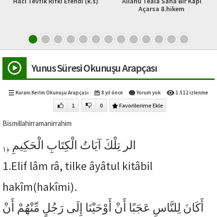
Hacı Tevfik Rıfkı Efendi (k.s)
Allahu Teala Sana Bir Kapı
Açarsa 8.hikem
Yunus Süresi Okunuşu Arapçası
Kuranı Kerim Okunuşu Arapçası
8 yıl önce
Yorum yok
1.512 izlenme
1
0
Favorilerime Ekle
Bismillahirramanirrahim
الر تِلْكَ آيَاتُ الْكِتَابِ الْحَكِيمِ
﴿١
1.
Elif lâm râ, tilke âyâtul kitâbil
hakîm(hakîmi).
أَكَانَ لِلنَّاسِ عَجَبًا أَنْ أَوْحَيْنَا إِلَى رَجُلٍ مِّنْهُمْ أَنْ