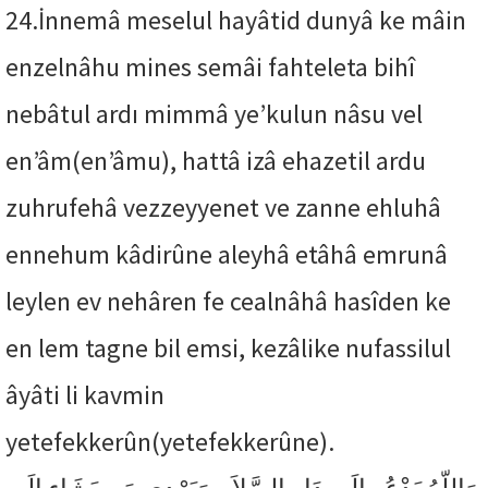
24.
İnnemâ meselul hayâtid dunyâ ke mâin
enzelnâhu mines semâi fahteleta bihî
nebâtul ardı mimmâ ye’kulun nâsu vel
en’âm(en’âmu), hattâ izâ ehazetil ardu
zuhrufehâ vezzeyyenet ve zanne ehluhâ
ennehum kâdirûne aleyhâ etâhâ emrunâ
leylen ev nehâren fe cealnâhâ hasîden ke
en lem tagne bil emsi, kezâlike nufassilul
âyâti li kavmin
yetefekkerûn(yetefekkerûne).