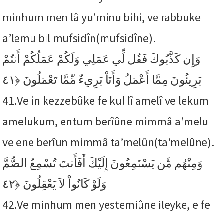
minhum men lâ yu’minu bihi, ve rabbuke
a’lemu bil mufsidîn(mufsidîne).
وَإِن كَذَّبُوكَ فَقُل لِّي عَمَلِي وَلَكُمْ عَمَلُكُمْ أَنتُمْ
﴿٤١
بَرِيئُونَ مِمَّا أَعْمَلُ وَأَنَاْ بَرِيءٌ مِّمَّا تَعْمَلُونَ
41.
Ve in kezzebûke fe kul lî amelî ve lekum
amelukum, entum berîûne mimmâ a’melu
ve ene berîun mimmâ ta’melûn(ta’melûne).
وَمِنْهُم مَّن يَسْتَمِعُونَ إِلَيْكَ أَفَأَنتَ تُسْمِعُ الصُّمَّ
﴿٤٢
وَلَوْ كَانُواْ لاَ يَعْقِلُونَ
42.
Ve minhum men yestemiûne ileyke, e fe