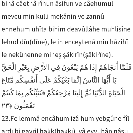
bihâ câethâ rîhun âsifun ve câehumul
mevcu min kulli mekânin ve zannû
ennehum uhîta bihim deavûllâhe muhlisîne
lehud dîn(dîne), le in enceytenâ min hâzihî
le nekûnenne mineş şâkirîn(şâkirîne).
فَلَمَّا أَنجَاهُمْ إِذَا هُمْ يَبْغُونَ فِي الأَرْضِ بِغَيْرِ الْحَقِّ
يَا أَيُّهَا النَّاسُ إِنَّمَا بَغْيُكُمْ عَلَى أَنفُسِكُم مَّتَاعَ
الْحَيَاةِ الدُّنْيَا ثُمَّ إِلَينَا مَرْجِعُكُمْ فَنُنَبِّئُكُم بِمَا كُنتُمْ
﴿٢٣
تَعْمَلُونَ
23.
Fe lemmâ encâhum izâ hum yebgûne fîl
ardı bi gayril hakk(hakkı), yâ eyyuhân nâsu