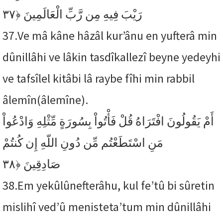
﴿٣٧
رَيْبَ فِيهِ مِن رَّبِّ الْعَالَمِينَ
37.
Ve mâ kâne hâzâl kur’ânu en yufterâ min
dûnillâhi ve lâkin tasdîkallezî beyne yedeyhi
ve tafsîlel kitâbi lâ raybe fîhi min rabbil
âlemîn(âlemîne).
أَمْ يَقُولُونَ افْتَرَاهُ قُلْ فَأْتُواْ بِسُورَةٍ مِّثْلِهِ وَادْعُواْ
مَنِ اسْتَطَعْتُم مِّن دُونِ اللّهِ إِن كُنتُمْ
﴿٣٨
صَادِقِينَ
38.
Em yekûlûnefterâhu, kul fe’tû bi sûretin
mislihî ved’û menisteta’tum min dûnillâhi