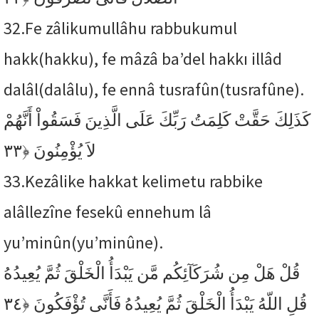
32.
Fe zâlikumullâhu rabbukumul
hakk(hakku), fe mâzâ ba’del hakkı illâd
dalâl(dalâlu), fe ennâ tusrafûn(tusrafûne).
كَذَلِكَ حَقَّتْ كَلِمَتُ رَبِّكَ عَلَى الَّذِينَ فَسَقُواْ أَنَّهُمْ
﴿٣٣
لاَ يُؤْمِنُونَ
33.
Kezâlike hakkat kelimetu rabbike
alâllezîne fesekû ennehum lâ
yu’minûn(yu’minûne).
قُلْ هَلْ مِن شُرَكَآئِكُم مَّن يَبْدَأُ الْخَلْقَ ثُمَّ يُعِيدُهُ
﴿٣٤
قُلِ اللّهُ يَبْدَأُ الْخَلْقَ ثُمَّ يُعِيدُهُ فَأَنَّى تُؤْفَكُونَ