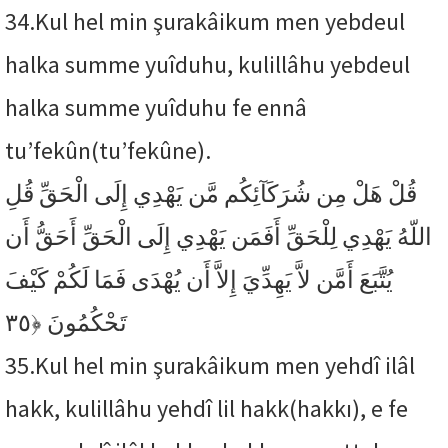
34.
Kul hel min şurakâikum men yebdeul
halka summe yuîduhu, kulillâhu yebdeul
halka summe yuîduhu fe ennâ
tu’fekûn(tu’fekûne).
قُلْ هَلْ مِن شُرَكَآئِكُم مَّن يَهْدِي إِلَى الْحَقِّ قُلِ
اللّهُ يَهْدِي لِلْحَقِّ أَفَمَن يَهْدِي إِلَى الْحَقِّ أَحَقُّ أَن
يُتَّبَعَ أَمَّن لاَّ يَهِدِّيَ إِلاَّ أَن يُهْدَى فَمَا لَكُمْ كَيْفَ
﴿٣٥
تَحْكُمُونَ
35.
Kul hel min şurakâikum men yehdî ilâl
hakk, kulillâhu yehdî lil hakk(hakkı), e fe