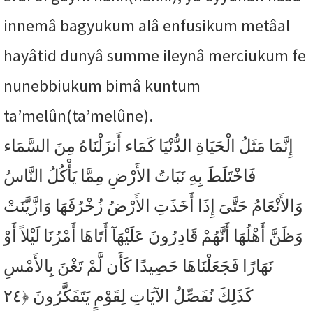
innemâ bagyukum alâ enfusikum metâal
hayâtid dunyâ summe ileynâ merciukum fe
nunebbiukum bimâ kuntum
ta’melûn(ta’melûne).
إِنَّمَا مَثَلُ الْحَيَاةِ الدُّنْيَا كَمَاء أَنزَلْنَاهُ مِنَ السَّمَاء
فَاخْتَلَطَ بِهِ نَبَاتُ الأَرْضِ مِمَّا يَأْكُلُ النَّاسُ
وَالأَنْعَامُ حَتَّىَ إِذَا أَخَذَتِ الأَرْضُ زُخْرُفَهَا وَازَّيَّنَتْ
وَظَنَّ أَهْلُهَا أَنَّهُمْ قَادِرُونَ عَلَيْهَآ أَتَاهَا أَمْرُنَا لَيْلاً أَوْ
نَهَارًا فَجَعَلْنَاهَا حَصِيدًا كَأَن لَّمْ تَغْنَ بِالأَمْسِ
﴿٢٤
كَذَلِكَ نُفَصِّلُ الآيَاتِ لِقَوْمٍ يَتَفَكَّرُونَ