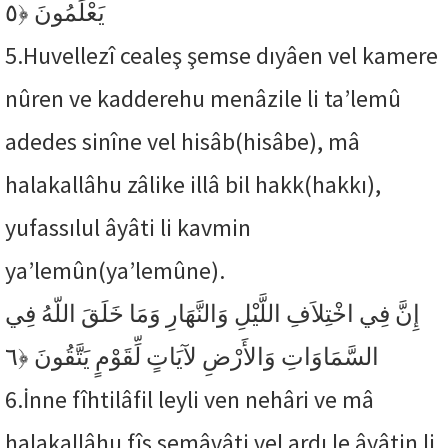
﴿٥
يَعْلَمُونَ
5.
Huvellezî cealeş şemse dıyâen vel kamere
nûren ve kadderehu menâzile li ta’lemû
adedes sinîne vel hisâb(hisâbe), mâ
halakallâhu zâlike illâ bil hakk(hakkı),
yufassılul âyâti li kavmin
ya’lemûn(ya’lemûne).
إِنَّ فِي اخْتِلاَفِ اللَّيْلِ وَالنَّهَارِ وَمَا خَلَقَ اللّهُ فِي
﴿٦
السَّمَاوَاتِ وَالأَرْضِ لآيَاتٍ لِّقَوْمٍ يَتَّقُونَ
6.
İnne fîhtilâfil leyli ven nehâri ve mâ
halakallâhu fîs semâvâti vel ardı le âyâtin li