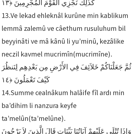
﴿١٣
كَذَلِكَ نَجْزِي الْقَوْمَ الْمُجْرِمِينَ
13.
Ve lekad ehleknâl kurûne min kablikum
lemmâ zalemû ve câethum rusuluhum bil
beyyinâti ve mâ kânû li yu’minû, kezâlike
neczil kavmel mucrimîn(mucrimîne).
ثُمَّ جَعَلْنَاكُمْ خَلاَئِفَ فِي الأَرْضِ مِن بَعْدِهِم لِنَنظُرَ
﴿١٤
كَيْفَ تَعْمَلُونَ
14.
Summe cealnâkum halâife fîl ardı min
ba’dihim li nanzura keyfe
ta’melûn(ta’melûne).
وَإِذَا تُتْلَى عَلَيْهِمْ آيَاتُنَا بَيِّنَاتٍ قَالَ الَّذِينَ لاَ يَرْجُونَ