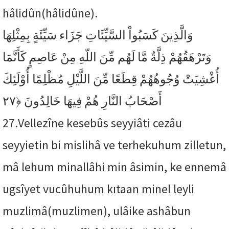
hâlidûn(hâlidûne).
وَالَّذِينَ كَسَبُواْ السَّيِّئَاتِ جَزَاء سَيِّئَةٍ بِمِثْلِهَا
وَتَرْهَقُهُمْ ذِلَّةٌ مَّا لَهُم مِّنَ اللّهِ مِنْ عَاصِمٍ كَأَنَّمَا
أُغْشِيَتْ وُجُوهُهُمْ قِطَعًا مِّنَ اللَّيْلِ مُظْلِمًا أُوْلَئِكَ
﴿٢٧
أَصْحَابُ النَّارِ هُمْ فِيهَا خَالِدُونَ
27.
Vellezîne kesebûs seyyiâti cezâu
seyyietin bi mislihâ ve terhekuhum zilletun,
mâ lehum minallâhi min âsimin, ke ennemâ
ugsîyet vucûhuhum kıtaan minel leyli
muzlimâ(muzlimen), ulâike ashâbun