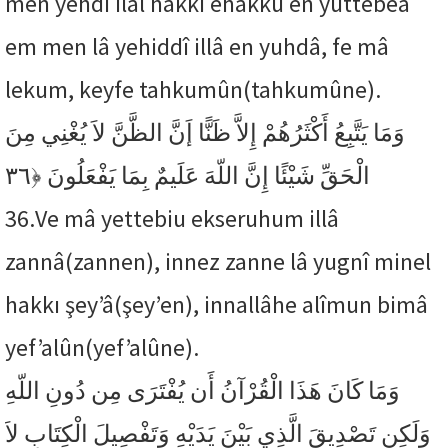
men yehdî ilâl hakkı ehakku en yuttebea
em men lâ yehiddî illâ en yuhdâ, fe mâ
lekum, keyfe tahkumûn(tahkumûne).
وَمَا يَتَّبِعُ أَكْثَرُهُمْ إِلاَّ ظَنًّا إَنَّ الظَّنَّ لاَ يُغْنِي مِنَ
﴿٣٦
الْحَقِّ شَيْئًا إِنَّ اللّهَ عَلَيمٌ بِمَا يَفْعَلُونَ
36.
Ve mâ yettebiu ekseruhum illâ
zannâ(zannen), innez zanne lâ yugnî minel
hakkı şey’â(şey’en), innallâhe alîmun bimâ
yef’alûn(yef’alûne).
وَمَا كَانَ هَذَا الْقُرْآنُ أَن يُفْتَرَى مِن دُونِ اللّهِ
وَلَكِن تَصْدِيقَ الَّذِي بَيْنَ يَدَيْهِ وَتَفْصِيلَ الْكِتَابِ لاَ