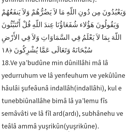
وَيَعْبُدُونَ مِن دُونِ اللّهِ مَا لاَ يَضُرُّهُمْ وَلاَ يَنفَعُهُمْ
وَيَقُولُونَ هَؤُلاء شُفَعَاؤُنَا عِندَ اللّهِ قُلْ أَتُنَبِّئُونَ
اللّهَ بِمَا لاَ يَعْلَمُ فِي السَّمَاوَاتِ وَلاَ فِي الأَرْضِ
﴿١٨
سُبْحَانَهُ وَتَعَالَى عَمَّا يُشْرِكُونَ
18.
Ve ya’budûne min dûnillâhi mâ lâ
yedurruhum ve lâ yenfeuhum ve yekûlûne
hâulâi şufeâunâ indallâh(indallâhi), kul e
tunebbiûnallâhe bimâ lâ ya’lemu fîs
semâvâti ve lâ fîl ard(ardı), subhânehu ve
teâlâ ammâ yuşrikûn(yuşrikûne).