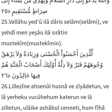
وَاللّهُ يَدْعُو إِلَى دَارِ السَّلاَمِ وَيَهْدِي مَن يَشَاء إِلَى
﴿٢٥
صِرَاطٍ مُّسْتَقِيمٍ
25.
Vallâhu yed’û ilâ dâris selâm(selâmi), ve
yehdî men yeşâu ilâ sırâtin
mustekîm(mustekîmin).
لِّلَّذِينَ أَحْسَنُواْ الْحُسْنَى وَزِيَادَةٌ وَلاَ يَرْهَقُ
وُجُوهَهُمْ قَتَرٌ وَلاَ ذِلَّةٌ أُوْلَئِكَ أَصْحَابُ الْجَنَّةِ هُمْ
﴿٢٦
فِيهَا خَالِدُونَ
26.
Lillezîne ahsenûl husnâ ve zîyâdetun, ve
lâ yerheku vucûhehum katerun ve lâ
zilletun, ulâike ashâbul cenneti, hum fîhâ