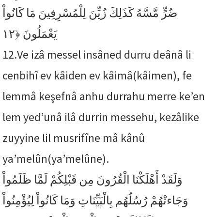
ضُرٍّ مَّسَّهُ كَذَلِكَ زُيِّنَ لِلْمُسْرِفِينَ مَا كَانُواْ
﴿١٢
يَعْمَلُونَ
12.
Ve izâ messel insâned durru deânâ li
cenbihî ev kâiden ev kâimâ(kâimen), fe
lemmâ keşefnâ anhu durrahu merre ke’en
lem yed’unâ ilâ durrin messehu, kezâlike
zuyyine lil musrifîne mâ kânû
ya’melûn(ya’melûne).
وَلَقَدْ أَهْلَكْنَا الْقُرُونَ مِن قَبْلِكُمْ لَمَّا ظَلَمُواْ
وَجَاءتْهُمْ رُسُلُهُم بِالْبَيِّنَاتِ وَمَا كَانُواْ لِيُؤْمِنُواْ