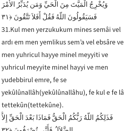
وَيُخْرِجُ الْمَيَّتَ مِنَ الْحَيِّ وَمَن يُدَبِّرُ الأَمْرَ
﴿٣١
فَسَيَقُولُونَ اللّهُ فَقُلْ أَفَلاَ تَتَّقُونَ
31.
Kul men yerzukukum mines semâi vel
ardı em men yemlikus sem’a vel ebsâre ve
men yuhricul hayye minel meyyiti ve
yuhricul meyyite minel hayyi ve men
yudebbirul emre, fe se
yekûlûnallâh(yekûlûnallâhu), fe kul e fe lâ
tettekûn(tettekûne).
فَذَلِكُمُ اللّهُ رَبُّكُمُ الْحَقُّ فَمَاذَا بَعْدَ الْحَقِّ إِلاَّ
﴿٣٢
الضَّلاَلُ فَأَنَّى تُصْرَفُونَ