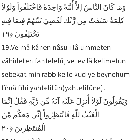
وَمَا كَانَ النَّاسُ إِلاَّ أُمَّةً وَاحِدَةً فَاخْتَلَفُواْ وَلَوْلاَ
كَلِمَةٌ سَبَقَتْ مِن رَّبِّكَ لَقُضِيَ بَيْنَهُمْ فِيمَا فِيهِ
﴿١٩
يَخْتَلِفُونَ
19.
Ve mâ kânen nâsu illâ ummeten
vâhideten fahtelefû, ve lev lâ kelimetun
sebekat min rabbike le kudiye beynehum
fîmâ fîhi yahtelifûn(yahtelifûne).
وَيَقُولُونَ لَوْلاَ أُنزِلَ عَلَيْهِ آيَةٌ مِّن رَّبِّهِ فَقُلْ إِنَّمَا
الْغَيْبُ لِلّهِ فَانْتَظِرُواْ إِنِّي مَعَكُم مِّنَ
﴿٢٠
الْمُنتَظِرِينَ