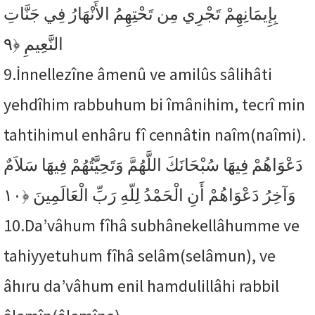
بِإِيمَانِهِمْ تَجْرِي مِن تَحْتِهِمُ الأَنْهَارُ فِي جَنَّاتِ
﴿٩
النَّعِيمِ
9.
İnnellezîne âmenû ve amilûs sâlihâti
yehdîhim rabbuhum bi îmânihim, tecrî min
tahtihimul enhâru fî cennâtin naîm(naîmi).
دَعْوَاهُمْ فِيهَا سُبْحَانَكَ اللَّهُمَّ وَتَحِيَّتُهُمْ فِيهَا سَلاَمٌ
﴿١٠
وَآخِرُ دَعْوَاهُمْ أَنِ الْحَمْدُ لِلّهِ رَبِّ الْعَالَمِينَ
10.
Da’vâhum fîhâ subhânekellâhumme ve
tahiyyetuhum fîhâ selâm(selâmun), ve
âhıru da’vâhum enil hamdulillâhi rabbil