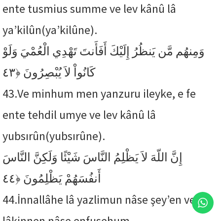
ente tusmius summe ve lev kânû lâ
ya’kilûn(ya’kilûne).
وَمِنهُم مَّن يَنظُرُ إِلَيْكَ أَفَأَنتَ تَهْدِي الْعُمْيَ وَلَوْ
﴿٤٣
كَانُواْ لاَ يُبْصِرُونَ
43.
Ve minhum men yanzuru ileyke, e fe
ente tehdil umye ve lev kânû lâ
yubsırûn(yubsırûne).
إِنَّ اللّهَ لاَ يَظْلِمُ النَّاسَ شَيْئًا وَلَكِنَّ النَّاسَ
﴿٤٤
أَنفُسَهُمْ يَظْلِمُونَ
44.
İnnallâhe lâ yazlimun nâse şey’en ve
lâkinnen nâse enfusehum