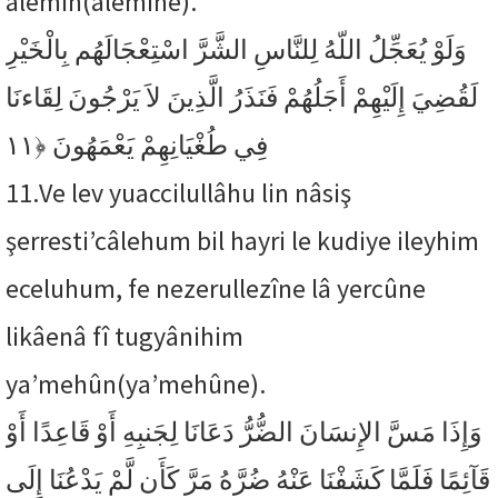
âlemîn(âlemîne).
وَلَوْ يُعَجِّلُ اللّهُ لِلنَّاسِ الشَّرَّ اسْتِعْجَالَهُم بِالْخَيْرِ
لَقُضِيَ إِلَيْهِمْ أَجَلُهُمْ فَنَذَرُ الَّذِينَ لاَ يَرْجُونَ لِقَاءنَا
﴿١١
فِي طُغْيَانِهِمْ يَعْمَهُونَ
11.
Ve lev yuaccilullâhu lin nâsiş
şerresti’câlehum bil hayri le kudiye ileyhim
eceluhum, fe nezerullezîne lâ yercûne
likâenâ fî tugyânihim
ya’mehûn(ya’mehûne).
وَإِذَا مَسَّ الإِنسَانَ الضُّرُّ دَعَانَا لِجَنبِهِ أَوْ قَاعِدًا أَوْ
قَآئِمًا فَلَمَّا كَشَفْنَا عَنْهُ ضُرَّهُ مَرَّ كَأَن لَّمْ يَدْعُنَا إِلَى