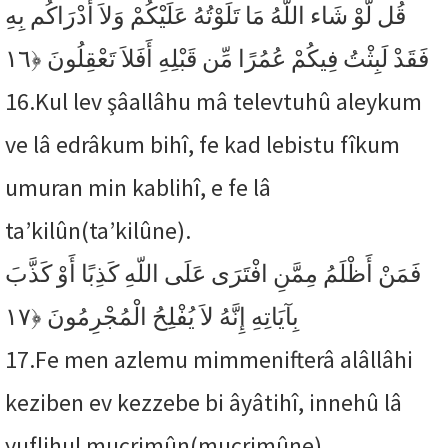
قُل لَّوْ شَاء اللّهُ مَا تَلَوْتُهُ عَلَيْكُمْ وَلاَ أَدْرَاكُم بِهِ
﴿١٦
فَقَدْ لَبِثْتُ فِيكُمْ عُمُرًا مِّن قَبْلِهِ أَفَلاَ تَعْقِلُونَ
16.
Kul lev şâallâhu mâ televtuhû aleykum
ve lâ edrâkum bihî, fe kad lebistu fîkum
umuran min kablihî, e fe lâ
ta’kilûn(ta’kilûne).
فَمَنْ أَظْلَمُ مِمَّنِ افْتَرَى عَلَى اللّهِ كَذِبًا أَوْ كَذَّبَ
﴿١٧
بِآيَاتِهِ إِنَّهُ لاَ يُفْلِحُ الْمُجْرِمُونَ
17.
Fe men azlemu mimmenifterâ alâllâhi
keziben ev kezzebe bi âyâtihî, innehû lâ
yuflihul mucrimûn(mucrimûne).